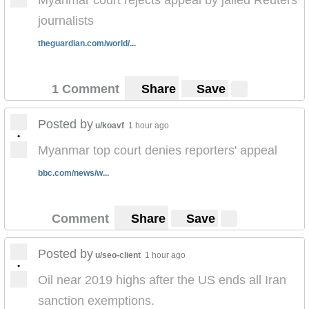
journalists
theguardian.com/world/...
1 Comment
Share
Save
Posted by
u/koavf
1 hour ago
•
Myanmar top court denies reporters' appeal
bbc.com/news/w...
Comment
Share
Save
Posted by
u/seo-client
1 hour ago
•
Oil near 2019 highs after the US ends all Iran
sanction exemptions.