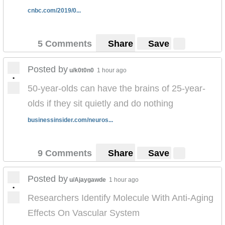
cnbc.com/2019/0...
5 Comments
Share
Save
Posted by
u/k0t0n0
1 hour ago
•
50-year-olds can have the brains of 25-year-
olds if they sit quietly and do nothing
businessinsider.com/neuros...
9 Comments
Share
Save
Posted by
u/Ajaygawde
1 hour ago
•
Researchers Identify Molecule With Anti-Aging
Effects On Vascular System