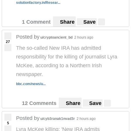
solutionfactory.in/Resear...
1 Comment
Share
Save
Posted by
u/cryptoancient_bd
2 hours ago
27
The so-called New IRA has admitted
responsibility for the killing of journalist Lyra
McKee, according to a Northern Irish
newspaper.
bbc.com/news/u...
12 Comments
Share
Save
Posted by
u/cyb3ranak1nvad3r
2 hours ago
5
Lyra McKee killing: 'New IRA admits