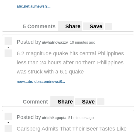
abc.net.au/news/2...
5 Comments
Share
Save
Posted by
u/whatnowazzy
10 minutes ago
•
6.2-magnitude quake hits central Philippines
less than 24 hours after northern Philippines
was struck with a 6.1 quake
news.abs-cbn.com/news/0...
Comment
Share
Save
Posted by
u/rishikagupta
51 minutes ago
•
Carlsberg Admits That Their Beer Tastes Like