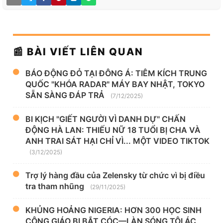
📰 BÀI VIẾT LIÊN QUAN
BÁO ĐỘNG ĐỎ TẠI ĐÔNG Á: TIÊM KÍCH TRUNG
QUỐC "KHÓA RADAR" MÁY BAY NHẬT, TOKYO
SẴN SÀNG ĐÁP TRẢ
(7/12/2025)
BI KỊCH "GIẾT NGƯỜI VÌ DANH DỰ" CHẤN
ĐỘNG HÀ LAN: THIẾU NỮ 18 TUỔI BỊ CHA VÀ
ANH TRAI SÁT HẠI CHỈ VÌ... MỘT VIDEO TIKTOK
(3/12/2025)
Trợ lý hàng đầu của Zelensky từ chức vì bị điều
tra tham nhũng
(29/11/2025)
KHỦNG HOẢNG NIGERIA: HƠN 300 HỌC SINH
CÔNG GIÁO BỊ BẮT CÓC—LÀN SÓNG TỘI ÁC