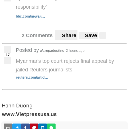
responsibility'
bbc.com/news/u...
2 Comments
Share
Save
Posted by
u/arepadestino
2 hours ago
17
Myanmar's top court rejects final appeal by
jailed Reuters journalists
reuters.com/articl...
Hạnh Dương
www.Vietpressusa.us