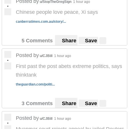
Posted by
u/StopTheGregSign
1 hour ago
•
Chinese people love peace, Xi says
canberratimes.com.au/story/...
5 Comments
Share
Save
Posted by
u/CJBill
1 hour ago
•
First past the post abets extreme politics, says
thinktank
theguardian.com/politi...
3 Comments
Share
Save
Posted by
u/CJBill
1 hour ago
•
Myanmar court rejects appeal by jailed Reuters