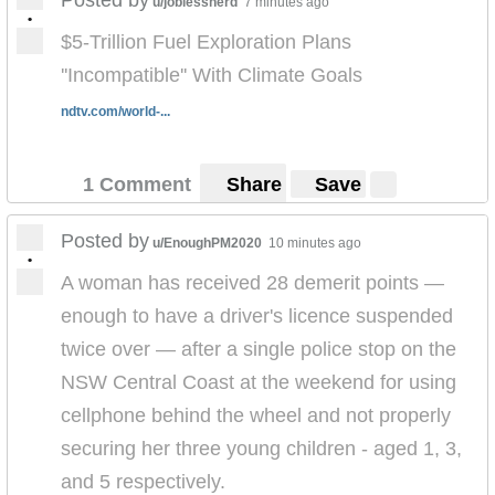
u/joblessnerd
7 minutes ago
•
$5-Trillion Fuel Exploration Plans
''Incompatible'' With Climate Goals
ndtv.com/world-...
1 Comment
Share
Save
Posted by
u/EnoughPM2020
10 minutes ago
•
A woman has received 28 demerit points —
enough to have a driver's licence suspended
twice over — after a single police stop on the
NSW Central Coast at the weekend for using
cellphone behind the wheel and not properly
securing her three young children - aged 1, 3,
and 5 respectively.