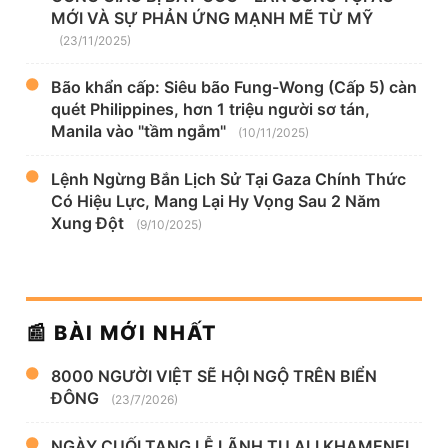
MỚI VÀ SỰ PHẢN ỨNG MẠNH MẼ TỪ MỸ
(23/11/2025)
Bão khẩn cấp: Siêu bão Fung-Wong (Cấp 5) càn
quét Philippines, hơn 1 triệu người sơ tán,
Manila vào "tầm ngắm"
(10/11/2025)
Lệnh Ngừng Bắn Lịch Sử Tại Gaza Chính Thức
Có Hiệu Lực, Mang Lại Hy Vọng Sau 2 Năm
Xung Đột
(9/10/2025)
📰 BÀI MỚI NHẤT
8000 NGƯỜI VIỆT SẼ HỘI NGỘ TRÊN BIỂN
ĐÔNG
(23/7/2026)
NGÀY CUỐI TANG LỄ LÃNH TỤ ALI KHAMENEI,