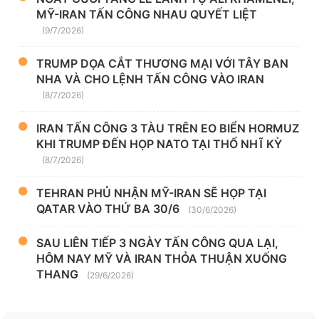
MỸ-IRAN TẤN CÔNG NHAU QUYẾT LIỆT
(9/7/2026)
TRUMP DỌA CẮT THƯƠNG MẠI VỚI TÂY BAN
NHA VÀ CHO LỆNH TẤN CÔNG VÀO IRAN
(8/7/2026)
IRAN TẤN CÔNG 3 TÀU TRÊN EO BIỂN HORMUZ
KHI TRUMP ĐẾN HỌP NATO TẠI THỔ NHĨ KỲ
(8/7/2026)
TEHRAN PHỦ NHẬN MỸ-IRAN SẼ HỌP TẠI
QATAR VÀO THỨ BA 30/6
(30/6/2026)
SAU LIÊN TIẾP 3 NGÀY TẤN CÔNG QUA LẠI,
HÔM NAY MỸ VÀ IRAN THỎA THUẬN XUỐNG
THANG
(29/6/2026)