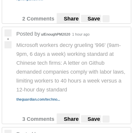
2 Comments
Share
Save
Posted by
u/EnoughPM2020
1 hour ago
•
Microsoft workers decry grueling '996' (9am-
9pm, 6 days a week) working standard at
Chinese tech firms: A letter on Github
demanded companies comply with labor laws,
limiting workers to 40 hours a week versus a
12-hour day standard
theguardian.com/techno...
3 Comments
Share
Save