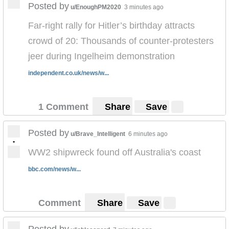
Posted by
u/EnoughPM2020
3 minutes ago
Far-right rally for Hitler’s birthday attracts
crowd of 20: Thousands of counter-protesters
jeer during Ingelheim demonstration
independent.co.uk/news/w...
1 Comment
Share
Save
Posted by
u/Brave_Intelligent
6 minutes ago
•
WW2 shipwreck found off Australia's coast
bbc.com/news/w...
Comment
Share
Save
Posted by