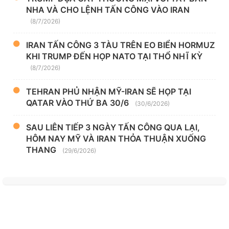
NHA VÀ CHO LỆNH TẤN CÔNG VÀO IRAN
(8/7/2026)
IRAN TẤN CÔNG 3 TÀU TRÊN EO BIỂN HORMUZ
KHI TRUMP ĐẾN HỌP NATO TẠI THỔ NHĨ KỲ
(8/7/2026)
TEHRAN PHỦ NHẬN MỸ-IRAN SẼ HỌP TẠI
QATAR VÀO THỨ BA 30/6
(30/6/2026)
SAU LIÊN TIẾP 3 NGÀY TẤN CÔNG QUA LẠI,
HÔM NAY MỸ VÀ IRAN THỎA THUẬN XUỐNG
THANG
(29/6/2026)