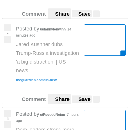
Comment
Share
Save
Posted by
u/dannylenwinn
14
•
minutes ago
Jared Kushner dubs
Trump-Russia investigation
'a big distraction' | US
news
theguardian.com/us-new...
Comment
Share
Save
Posted by
u/PseudoReign
7 hours
1
ago
Dem leaders stress more