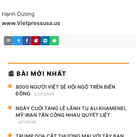
Hạnh Dương
www.Vietpressusa.us
📰 BÀI MỚI NHẤT
8000 NGƯỜI VIỆT SẼ HỘI NGỘ TRÊN BIỂN
ĐÔNG
(23/7/2026)
NGÀY CUỐI TANG LỄ LÃNH TỤ ALI KHAMENEI,
MỸ-IRAN TẤN CÔNG NHAU QUYẾT LIỆT
(9/7/2026)
TRUMP DỌA CẮT THƯƠNG MẠI VỚI TÂY BAN