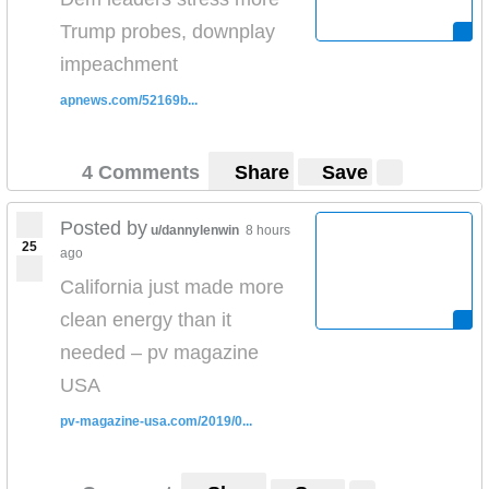
Trump probes, downplay
impeachment
apnews.com/52169b...
4 Comments
Share
Save
Posted by
u/dannylenwin
8 hours
25
ago
California just made more
clean energy than it
needed – pv magazine
USA
pv-magazine-usa.com/2019/0...