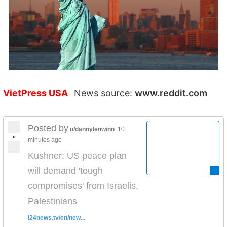
VietPress USA
News source:
www.reddit.com
Posted by
u/dannylenwinn
10
•
minutes ago
Kushner: US peace plan
will demand 'tough
compromises' from Israelis,
Palestinians
i24news.tv/en/new...