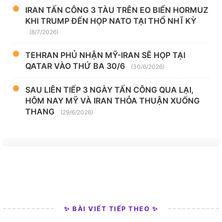
IRAN TẤN CÔNG 3 TÀU TRÊN EO BIỂN HORMUZ
KHI TRUMP ĐẾN HỌP NATO TẠI THỔ NHĨ KỲ
(8/7/2026)
TEHRAN PHỦ NHẬN MỸ-IRAN SẼ HỌP TẠI
QATAR VÀO THỨ BA 30/6
(30/6/2026)
SAU LIÊN TIẾP 3 NGÀY TẤN CÔNG QUA LẠI,
HÔM NAY MỸ VÀ IRAN THỎA THUẬN XUỐNG
THANG
(29/6/2026)
✨ BÀI VIẾT TIẾP THEO ✨