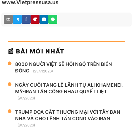
www.Vietpressusa.us
📰 BÀI MỚI NHẤT
8000 NGƯỜI VIỆT SẼ HỘI NGỘ TRÊN BIỂN
ĐÔNG
(23/7/2026)
NGÀY CUỐI TANG LỄ LÃNH TỤ ALI KHAMENEI,
MỸ-IRAN TẤN CÔNG NHAU QUYẾT LIỆT
(9/7/2026)
TRUMP DỌA CẮT THƯƠNG MẠI VỚI TÂY BAN
NHA VÀ CHO LỆNH TẤN CÔNG VÀO IRAN
(8/7/2026)