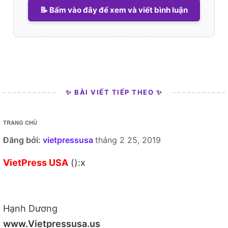
📝 Bấm vào đây để xem và viết bình luận
✨ BÀI VIẾT TIẾP THEO ✨
TRANG CHỦ
Đăng bởi:
vietpressusa
tháng 2 25, 2019
VietPress USA
():x
Hạnh Dương
www.Vietpressusa.us