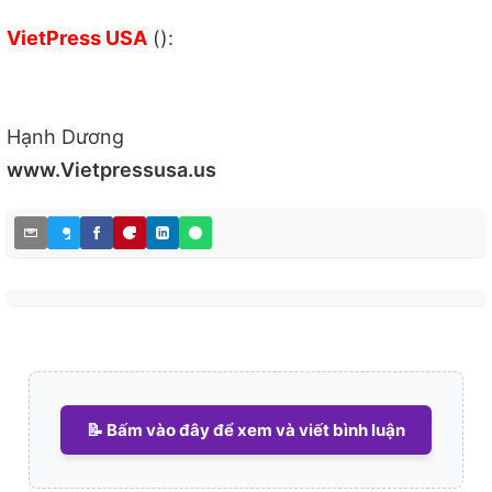
VietPress USA
():
Hạnh Dương
www.Vietpressusa.us
📝 Bấm vào đây để xem và viết bình luận