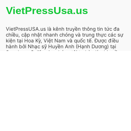
VietPressUsa.us
VietPressUSA.us là kênh truyền thông tin tức đa
chiều, cập nhật nhanh chóng và trung thực các sự
kiện tại Hoa Kỳ, Việt Nam và quốc tế. Được điều
hành bởi Nhạc sỹ Huyền Anh (Hạnh Dương) tại
San Jose, California, chúng tôi tự hào là nhịp cầu
thông tin tin cậy, gắn kết cộng đồng người Việt
trên toàn cầu.
KẾT NỐI VỚI CHÚNG TÔI
THÔNG TIN TRANG
Giới thiệu (About Us)