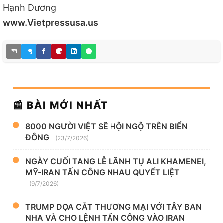
Hạnh Dương
www.Vietpressusa.us
📰 BÀI MỚI NHẤT
8000 NGƯỜI VIỆT SẼ HỘI NGỘ TRÊN BIỂN
ĐÔNG
(23/7/2026)
NGÀY CUỐI TANG LỄ LÃNH TỤ ALI KHAMENEI,
MỸ-IRAN TẤN CÔNG NHAU QUYẾT LIỆT
(9/7/2026)
TRUMP DỌA CẮT THƯƠNG MẠI VỚI TÂY BAN
NHA VÀ CHO LỆNH TẤN CÔNG VÀO IRAN