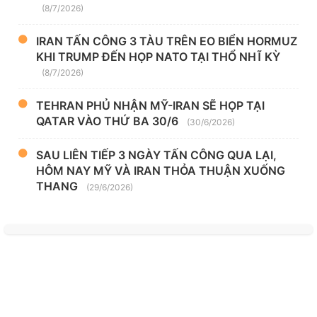
(8/7/2026)
IRAN TẤN CÔNG 3 TÀU TRÊN EO BIỂN HORMUZ
KHI TRUMP ĐẾN HỌP NATO TẠI THỔ NHĨ KỲ
(8/7/2026)
TEHRAN PHỦ NHẬN MỸ-IRAN SẼ HỌP TẠI
QATAR VÀO THỨ BA 30/6
(30/6/2026)
SAU LIÊN TIẾP 3 NGÀY TẤN CÔNG QUA LẠI,
HÔM NAY MỸ VÀ IRAN THỎA THUẬN XUỐNG
THANG
(29/6/2026)