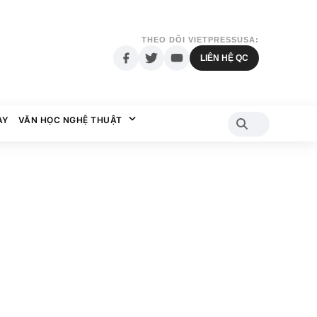
THEO DÕI VIETPRESSUSA:
LIÊN HỆ QC
AY
VĂN HỌC NGHỆ THUẬT