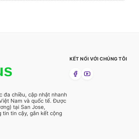
KẾT NỐI VỚI CHÚNG TÔI
us
ức đa chiều, cập nhật nhanh
 Việt Nam và quốc tế. Được
ng) tại San Jose,
 tin tin cậy, gắn kết cộng