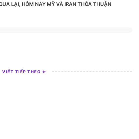
 QUA LẠI, HÔM NAY MỸ VÀ IRAN THỎA THUẬN
I VIẾT TIẾP THEO ✨