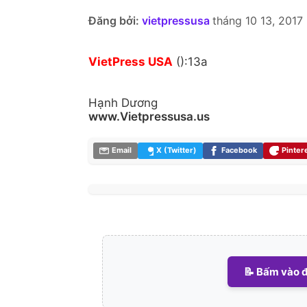
Đăng bởi:
vietpressusa
tháng 10 13, 2017
VietPress USA
():13a
Hạnh Dương
www.Vietpressusa.us
Email
X (Twitter)
Facebook
Pinter
📝 Bấm vào đ