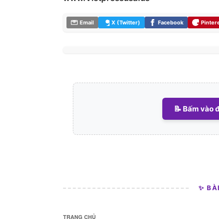
Email
X (Twitter)
Facebook
Pinter
📝 Bấm vào đ
✨ BÀ
TRANG CHỦ