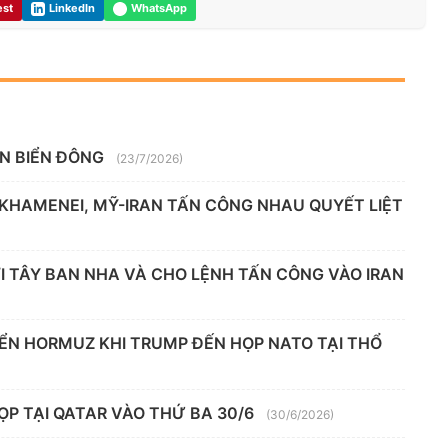
est
LinkedIn
WhatsApp
ÊN BIỂN ĐÔNG
(23/7/2026)
 KHAMENEI, MỸ-IRAN TẤN CÔNG NHAU QUYẾT LIỆT
 TÂY BAN NHA VÀ CHO LỆNH TẤN CÔNG VÀO IRAN
IỂN HORMUZ KHI TRUMP ĐẾN HỌP NATO TẠI THỔ
ỌP TẠI QATAR VÀO THỨ BA 30/6
(30/6/2026)