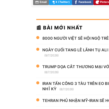
Email
X (Twitter)
Facebook
Pinter
📰 BÀI MỚI NHẤT
8000 NGƯỜI VIỆT SẼ HỘI NGỘ TR
NGÀY CUỐI TANG LỄ LÃNH TỤ ALI
(9/7/2026)
TRUMP DỌA CẮT THƯƠNG MẠI VỚI
(8/7/2026)
IRAN TẤN CÔNG 3 TÀU TRÊN EO B
NHĨ KỲ
(8/7/2026)
TEHRAN PHỦ NHẬN MỸ-IRAN SẼ H