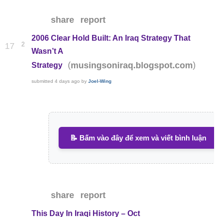
share
report
2006 Clear Hold Built: An Iraq Strategy That
2
17
Wasn’t A
(
)
musingsoniraq.blogspot.com
Strategy
submitted
4 days ago
by
Joel-Wing
📝 Bấm vào đây để xem và viết bình luận
share
report
This Day In Iraqi History – Oct