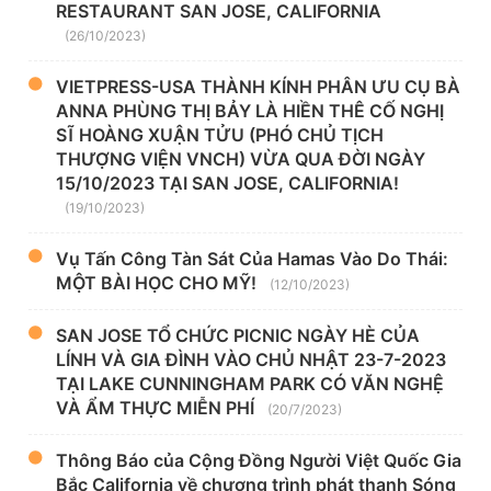
RESTAURANT SAN JOSE, CALIFORNIA
(26/10/2023)
VIETPRESS-USA THÀNH KÍNH PHÂN ƯU CỤ BÀ
ANNA PHÙNG THỊ BẢY LÀ HIỀN THÊ CỐ NGHỊ
SĨ HOÀNG XUẬN TỬU (PHÓ CHỦ TỊCH
THƯỢNG VIỆN VNCH) VỪA QUA ĐỜI NGÀY
15/10/2023 TẠI SAN JOSE, CALIFORNIA!
(19/10/2023)
Vụ Tấn Công Tàn Sát Của Hamas Vào Do Thái:
MỘT BÀI HỌC CHO MỸ!
(12/10/2023)
SAN JOSE TỔ CHỨC PICNIC NGÀY HÈ CỦA
LÍNH VÀ GIA ĐÌNH VÀO CHỦ NHẬT 23-7-2023
TẠI LAKE CUNNINGHAM PARK CÓ VĂN NGHỆ
VÀ ẨM THỰC MIỄN PHÍ
(20/7/2023)
Thông Báo của Cộng Đồng Người Việt Quốc Gia
Bắc California về chương trình phát thanh Sóng