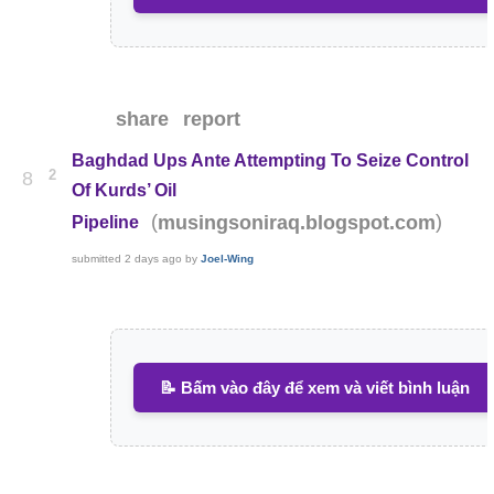
share
report
Baghdad Ups Ante Attempting To Seize Control
2
8
Of Kurds’ Oil
(
)
musingsoniraq.blogspot.com
Pipeline
submitted
2 days ago
by
Joel-Wing
📝 Bấm vào đây để xem và viết bình luận