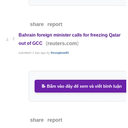
share
report
Bahrain foreign minister calls for freezing Qatar
2
4
(
)
reuters.com
out of GCC
submitted
1 day ago
by
Strongbow85
📝 Bấm vào đây để xem và viết bình luận
share
report