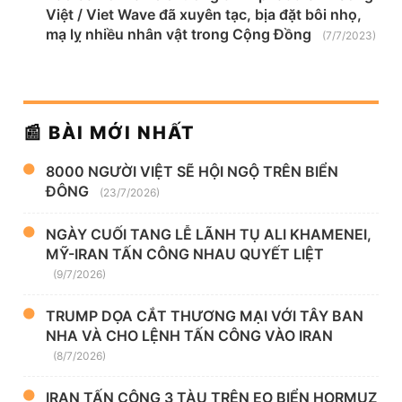
Việt / Viet Wave đã xuyên tạc, bịa đặt bôi nhọ,
mạ lỵ nhiều nhân vật trong Cộng Đồng
(7/7/2023)
📰 BÀI MỚI NHẤT
8000 NGƯỜI VIỆT SẼ HỘI NGỘ TRÊN BIỂN
ĐÔNG
(23/7/2026)
NGÀY CUỐI TANG LỄ LÃNH TỤ ALI KHAMENEI,
MỸ-IRAN TẤN CÔNG NHAU QUYẾT LIỆT
(9/7/2026)
TRUMP DỌA CẮT THƯƠNG MẠI VỚI TÂY BAN
NHA VÀ CHO LỆNH TẤN CÔNG VÀO IRAN
(8/7/2026)
IRAN TẤN CÔNG 3 TÀU TRÊN EO BIỂN HORMUZ