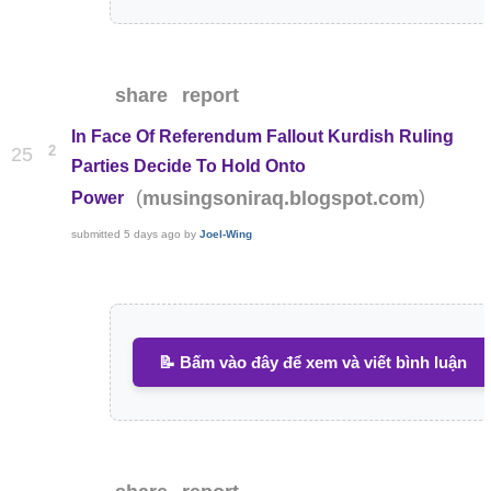
share
report
In Face Of Referendum Fallout Kurdish Ruling
2
25
Parties Decide To Hold Onto
(
)
musingsoniraq.blogspot.com
Power
submitted
5 days ago
by
Joel-Wing
📝 Bấm vào đây để xem và viết bình luận