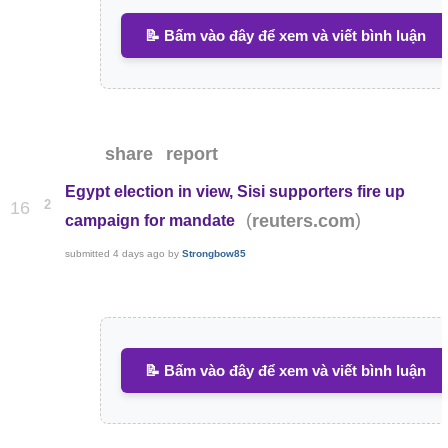
📝 Bấm vào đây để xem và viết bình luận
share
report
Egypt election in view, Sisi supporters fire up
2
16
(
)
reuters.com
campaign for mandate
submitted
4 days ago
by
Strongbow85
📝 Bấm vào đây để xem và viết bình luận