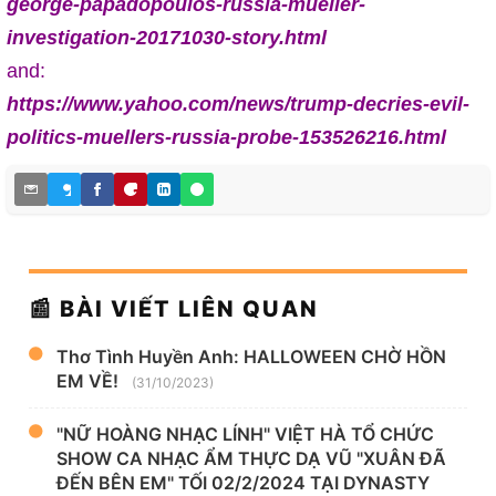
george-papadopoulos-russia-mueller-
investigation-20171030-story.html
and:
https://www.yahoo.com/news/trump-decries-evil-
politics-muellers-russia-probe-153526216.html
📰 BÀI VIẾT LIÊN QUAN
Thơ Tình Huyền Anh: HALLOWEEN CHỜ HỒN
EM VỀ!
(31/10/2023)
"NỮ HOÀNG NHẠC LÍNH" VIỆT HÀ TỔ CHỨC
SHOW CA NHẠC ẨM THỰC DẠ VŨ "XUÂN ĐÃ
ĐẾN BÊN EM" TỐI 02/2/2024 TẠI DYNASTY