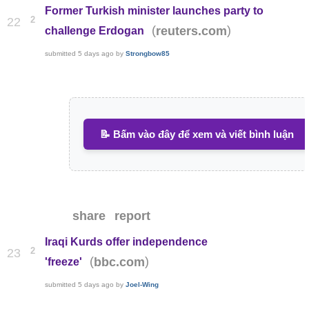
Former Turkish minister launches party to
2
22
(
)
reuters.com
challenge Erdogan
submitted
5 days ago
by
Strongbow85
📝 Bấm vào đây để xem và viết bình luận
share
report
Iraqi Kurds offer independence
2
23
(
)
bbc.com
'freeze'
submitted
5 days ago
by
Joel-Wing