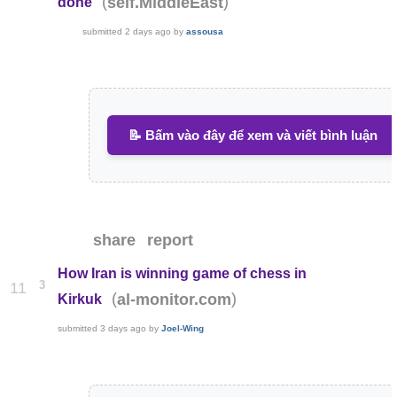
(
)
self.MiddleEast
done
submitted
2 days ago
by
assousa
📝 Bấm vào đây để xem và viết bình luận
share
report
How Iran is winning game of chess in
3
11
(
)
al-monitor.com
Kirkuk
submitted
3 days ago
by
Joel-Wing