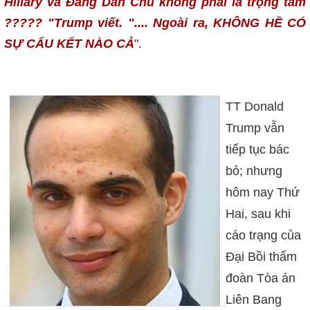
Hillary và Đảng Dân Chủ không phải là trọng tâm
????? "Trump viết. ".... Ngoài ra, KHÔNG HỀ CÓ
SỰ CẤU KẾT NÀO CẢ
".
TT Donald
Trump vẫn
tiếp tục bác
bỏ; nhưng
hôm nay Thứ
Hai, sau khi
cáo trạng của
Đại Bồi thẩm
đoàn Tòa án
Liên Bang