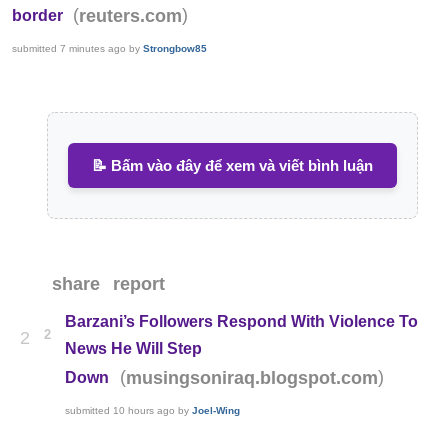
(
)
reuters.com
border
submitted
7 minutes ago
by
Strongbow85
📝 Bấm vào đây để xem và viết bình luận
share
report
Barzani’s Followers Respond With Violence To
2
2
News He Will Step
(
)
musingsoniraq.blogspot.com
Down
submitted
10 hours ago
by
Joel-Wing