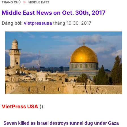
»
TRANG CHỦ
MIDDLE EAST
Middle East News on Oct. 30th, 2017
Đăng bởi:
vietpressusa
tháng 10 30, 2017
VietPress USA
():
Seven killed as Israel destroys tunnel dug under Gaza