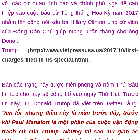
với các cơ quan tình báo và chính phủ Nga để can
thiệp vào cuộc bầu cử Tổng thống Hoa Kỳ năm 2017
nhằm tấn công nói xấu bà Hillary Clinton ứng cử viên
của Đảng Dân Chủ giúp mang phần thắng cho ông
Donald
Trump
(
http://www.vietpressusa.us/2017/10/first-
charges-filed-in-us-special.html
).
Bản cáo trạng nầy được niên phong và hôm Thứ Sáu
tin tức cho hay sẽ công bố vào ngày Thứ Hai. Trước
tin nầy, TT Donald Trump đã viết trên Twitter rằng:
"
X
in lỗi, nhưng điều này là năm trước đây, trước
khi Paul Manafort là một phần của cuộc vận động
tranh cử của Trump. Nhưng tại sao mụ gian ác