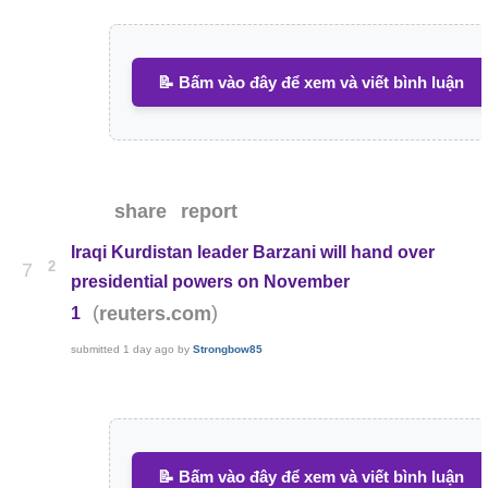
📝 Bấm vào đây để xem và viết bình luận
share
report
Iraqi Kurdistan leader Barzani will hand over
2
7
presidential powers on November
(
)
reuters.com
1
submitted
1 day ago
by
Strongbow85
📝 Bấm vào đây để xem và viết bình luận