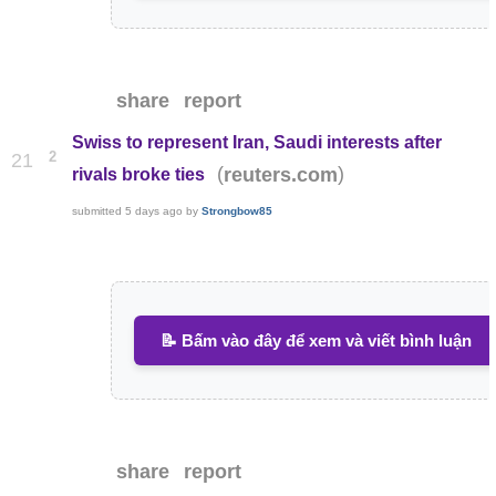
share
report
Swiss to represent Iran, Saudi interests after
2
21
(
)
reuters.com
rivals broke ties
submitted
5 days ago
by
Strongbow85
📝 Bấm vào đây để xem và viết bình luận
share
report