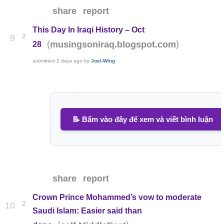
share
report
This Day In Iraqi History – Oct
2
9
(
)
musingsoniraq.blogspot.com
28
submitted
2 days ago
by
Joel-Wing
📝 Bấm vào đây để xem và viết bình luận
share
report
Crown Prince Mohammed’s vow to moderate
2
10
Saudi Islam: Easier said than