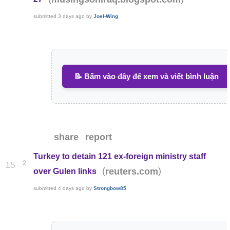
submitted
3 days ago
by
Joel-Wing
📝 Bấm vào đây để xem và viết bình luận
share
report
Turkey to detain 121 ex-foreign ministry staff
2
15
(
)
reuters.com
over Gulen links
submitted
4 days ago
by
Strongbow85