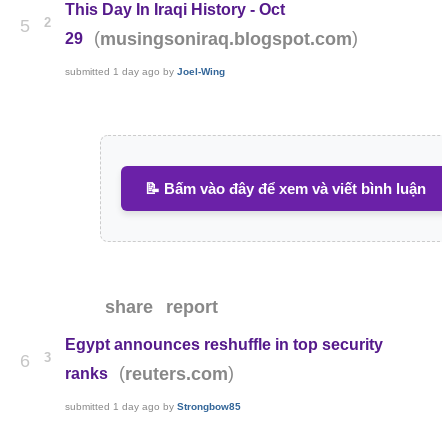
This Day In Iraqi History - Oct
2
5
(
)
musingsoniraq.blogspot.com
29
submitted
1 day ago
by
Joel-Wing
📝 Bấm vào đây để xem và viết bình luận
share
report
Egypt announces reshuffle in top security
3
6
(
)
reuters.com
ranks
submitted
1 day ago
by
Strongbow85