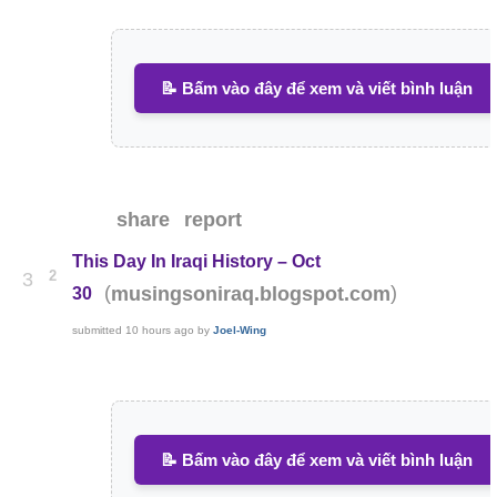
📝 Bấm vào đây để xem và viết bình luận
share
report
This Day In Iraqi History – Oct
2
3
(
)
musingsoniraq.blogspot.com
30
submitted
10 hours ago
by
Joel-Wing
📝 Bấm vào đây để xem và viết bình luận