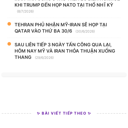
KHI TRUMP ĐẾN HỌP NATO TẠI THỔ NHĨ KỲ
(8/7/2026)
TEHRAN PHỦ NHẬN MỸ-IRAN SẼ HỌP TẠI
QATAR VÀO THỨ BA 30/6
(30/6/2026)
SAU LIÊN TIẾP 3 NGÀY TẤN CÔNG QUA LẠI,
HÔM NAY MỸ VÀ IRAN THỎA THUẬN XUỐNG
THANG
(29/6/2026)
✨ BÀI VIẾT TIẾP THEO ✨