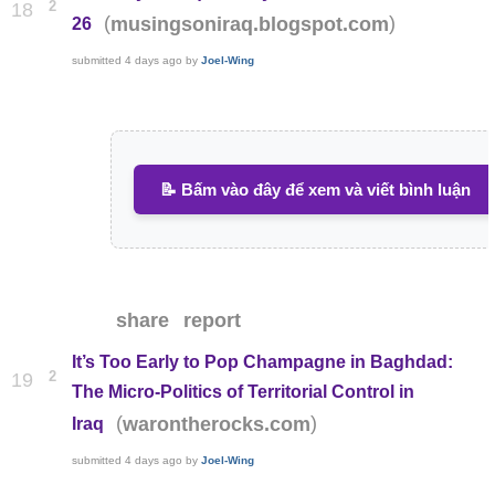
2
18
(
)
musingsoniraq.blogspot.com
26
submitted
4 days ago
by
Joel-Wing
📝 Bấm vào đây để xem và viết bình luận
share
report
It’s Too Early to Pop Champagne in Baghdad:
2
19
The Micro-Politics of Territorial Control in
(
)
warontherocks.com
Iraq
submitted
4 days ago
by
Joel-Wing