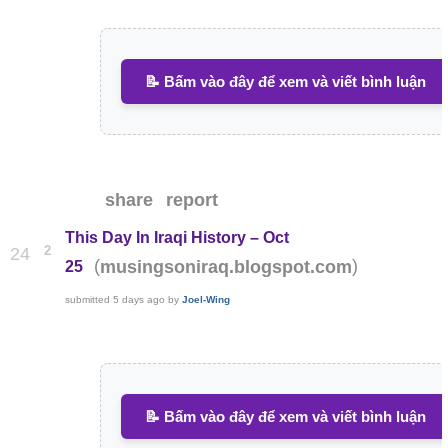
📝 Bấm vào đây để xem và viết bình luận
share
report
This Day In Iraqi History – Oct
2
24
(
)
musingsoniraq.blogspot.com
25
submitted
5 days ago
by
Joel-Wing
📝 Bấm vào đây để xem và viết bình luận