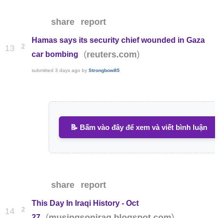
share
report
Hamas says its security chief wounded in Gaza
2
13
(
)
reuters.com
car bombing
submitted
3 days ago
by
Strongbow85
📝 Bấm vào đây để xem và viết bình luận
share
report
This Day In Iraqi History - Oct
2
14
(
)
musingsoniraq.blogspot.com
27