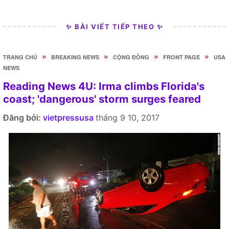
✨ BÀI VIẾT TIẾP THEO ✨
»
»
»
»
TRANG CHỦ
BREAKING NEWS
CỘNG ĐỒNG
FRONT PAGE
USA
NEWS
Reading News 4U: Irma climbs Florida's
coast; 'dangerous' storm surges feared
Đăng bởi:
vietpressusa
tháng 9 10, 2017