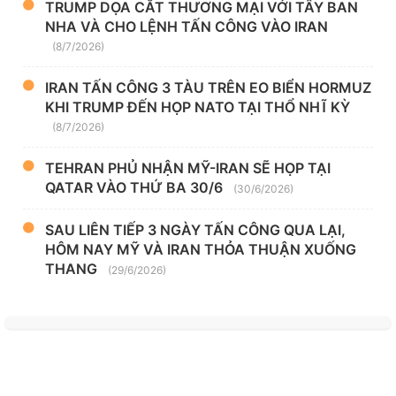
TRUMP DỌA CẮT THƯƠNG MẠI VỚI TÂY BAN
NHA VÀ CHO LỆNH TẤN CÔNG VÀO IRAN
(8/7/2026)
IRAN TẤN CÔNG 3 TÀU TRÊN EO BIỂN HORMUZ
KHI TRUMP ĐẾN HỌP NATO TẠI THỔ NHĨ KỲ
(8/7/2026)
TEHRAN PHỦ NHẬN MỸ-IRAN SẼ HỌP TẠI
QATAR VÀO THỨ BA 30/6
(30/6/2026)
SAU LIÊN TIẾP 3 NGÀY TẤN CÔNG QUA LẠI,
HÔM NAY MỸ VÀ IRAN THỎA THUẬN XUỐNG
THANG
(29/6/2026)