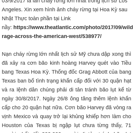
03/9/2017 là lần cháy rừng lớn nhất trong lịch sử Los
Angeles. Xin xem hình ảnh cháy rừng tại Hoa Kỳ sau
Nhật Thực toàn phần tại Link
nầy:
https://www.theatlantic.com/photo/2017/09/wild
rage-across-the-american-west/538977/
Nạn cháy rừng lớn nhất lịch sử Mỹ chưa dập xong thì
đã xảy ra cơn bão kinh hoàng Harvey quét vào Tiều
bang Texas Hoa Kỳ. Thống đốc Grag Abbott của bang
Texas ban bố tình trạng khẩn cấp đối với 30 quận hạt
và ra lệnh dân chúng phải di tản tránh bão lụt kể từ
ngày 30/8/2017. Ngày 26/8 ông tăng thêm lệnh khẩn
cấp cho 20 quận hạt nữa. Cơn bão Harvey đã vòng ra
vịnh Mexico và quay trở lại khủng khiếp hơn làm cho
Houston của Texas bị ngập lụt chưa từng thấy, 71