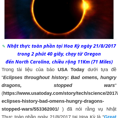
Nhật thực toàn phần tại Hoa Kỳ ngày 21/8/2017
trong 2 phút 40 giây, chạy từ Oregon
đến North Carolina, chiều rộng 11Km (71 Miles)
Trong tài liệu của báo
USA Today
dưới tựa đề
"
Eclipses throughout history: Bad omens, hungry
dragons, stopped wars
"
(
https://www.usatoday.com/story/tech/science/2017/
eclipses-history-bad-omens-hungry-dragons-
stopped-wars/553362001/
) đã nói rằng vụ Nhật
Thực toàn phần ngày 21/8/2017 tại Hoa Kỳ là "
Great