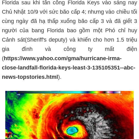
Florida sau khi tấn công Florida Keys vào sáng nay
Chủ Nhật 10/9 với sức bão cấp 4; nhưng vào chiều tối
cùng ngày đã hạ thấp xuống bão cấp 3 và đã giết 3
người của bang Florida bao gồm một Phó chỉ huy
Cảnh sát(Sheriff's deputy) và khiến cho hơn 1.5 triệu
gia đình và công ty mất điện
(
https://www.yahoo.com/gma/hurricane-irma-
close-landfall-florida-keys-least-3-135105351--abc-
news-topstories.html
).