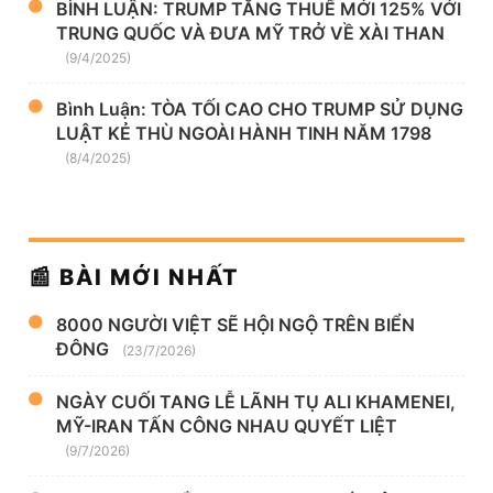
BÌNH LUẬN: TRUMP TĂNG THUẾ MỚI 125% VỚI
TRUNG QUỐC VÀ ĐƯA MỸ TRỞ VỀ XÀI THAN
(9/4/2025)
Bình Luận: TÒA TỐI CAO CHO TRUMP SỬ DỤNG
LUẬT KẺ THÙ NGOÀI HÀNH TINH NĂM 1798
(8/4/2025)
📰 BÀI MỚI NHẤT
8000 NGƯỜI VIỆT SẼ HỘI NGỘ TRÊN BIỂN
ĐÔNG
(23/7/2026)
NGÀY CUỐI TANG LỄ LÃNH TỤ ALI KHAMENEI,
MỸ-IRAN TẤN CÔNG NHAU QUYẾT LIỆT
(9/7/2026)