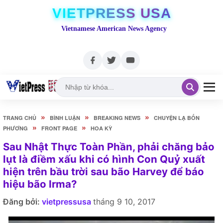
VIETPRESS USA
Vietnamese American News Agency
»
»
»
TRANG CHỦ
BÌNH LUẬN
BREAKING NEWS
CHUYỆN LẠ BỐN
»
»
PHƯƠNG
FRONT PAGE
HOA KỲ
Sau Nhật Thực Toàn Phần, phải chăng bảo
lụt là điềm xấu khi có hình Con Quỷ xuất
hiện trên bầu trời sau bão Harvey để báo
hiệu bão Irma?
Đăng bởi:
vietpressusa
tháng 9 10, 2017