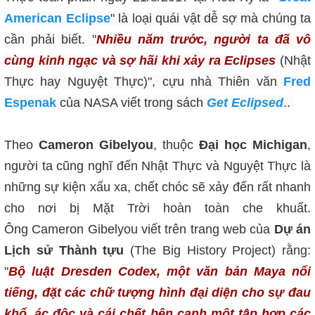
American Eclipse
" là loại quái vật dễ sợ mà chúng ta
cần phải biết. "
Nhiều năm trước, người ta đã vô
cùng kinh ngạc và sợ hãi khi xảy ra Eclipses
(Nhật
Thực hay Nguyệt Thực)", cựu nhà Thiên văn
Fred
Espenak
của NASA viết trong sách
Get Eclipsed
..
Theo
Cameron Gibelyou
, thuộc
Đại học Michigan
,
người ta cũng nghĩ đến Nhật Thực và Nguyệt Thực là
những sự kiện xấu xa, chết chóc sẽ xảy đến rất nhanh
cho nơi bị Mặt Trời hoàn toàn che khuất.
Ông
Cameron Gibelyou viết trên trang web của
Dự án
Lịch sử Thành tựu
(The Big History Project) rằng:
"
Bộ luật Dresden Codex, một văn bản Maya nổi
tiếng, đặt các chữ tượng hình đại diện cho sự đau
khổ, ác độc và cái chết bên cạnh một tập hợp các