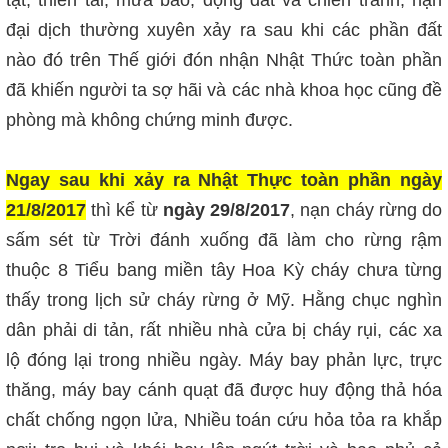
tật, thiên tai, mưa bão, động đất và chiến tranh, nạn
đại dịch thường xuyên xảy ra sau khi các phần đất
nào đó trên Thế giới đón nhận Nhật Thức toàn phần
đã khiến người ta sợ hãi và các nhà khoa học cũng đề
phòng mà không chứng minh được.
Ngay sau khi xảy ra Nhật Thực toàn phần ngày
21/8/2017
thì kể từ
ngày 29/8/2017
, nạn cháy rừng do
sấm sét từ Trời đánh xuống đã làm cho rừng rậm
thuộc 8 Tiểu bang miền tây Hoa Kỳ cháy chưa từng
thấy trong lịch sử cháy rừng ở Mỹ. Hằng chục nghìn
dân phải di tản, rất nhiều nhà cửa bị cháy rụi, các xa
lộ đóng lại trong nhiều ngày. Máy bay phản lực, trực
thăng, máy bay cánh quạt đã được huy động thả hóa
chất chống ngọn lửa, Nhiều toán cứu hỏa tỏa ra khắp