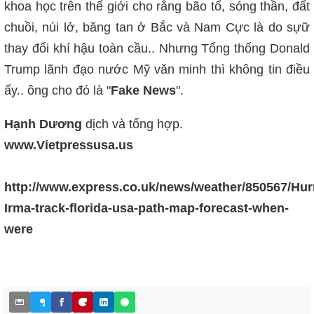
khoa học trên thế giới cho rằng bão tố, sóng thần, đất
chuồi, núi lở, băng tan ở Bắc và Nam Cực là do sựữ
thay đổi khí hậu toàn cầu.. Nhưng Tổng thống Donald
Trump lãnh đạo nước Mỹ văn minh thì không tin điều
ấy.. ông cho đó là "
Fake News
".
Hạnh Dương
dịch và tổng hợp.
www.Vietpressusa.us
http://www.express.co.uk/news/weather/850567/Hur
Irma-track-florida-usa-path-map-forecast-when-
were