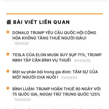
📰 BÀI VIẾT LIÊN QUAN
DONALD TRUMP YÊU CẦU QUỐC HỘI CỘNG
HÒA KHÔNG TĂNG THUẾ NGƯỜI GIÀU!
(9/5/2025)
TESLA CỦA ELON MUSK SUY SỤP 71%; TRUMP
NỊNH TẬP CẬN BÌNH VỤ THUẾ!
(23/4/2025)
Một sự phản bội trong gia đình: TÂM SỰ CỦA
MỘT NGƯỜI CHA NUÔI !
(15/4/2025)
BÌNH LUẬN: TRUMP HOÃN THUẾ 90 NGÀY VỚI
75 QUỐC GIA, NGOẠI TRỪ TRUNG QUỐC 125%
(10/4/2025)