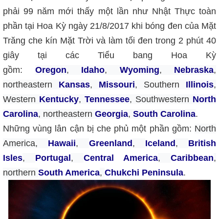
phải 99 năm mới thấy một lần như Nhật Thực toàn
phần tại Hoa Kỳ ngày 21/8/2017 khi bóng đen của Mặt
Trăng che kín Mặt Trời và làm tối đen trong 2 phút 40
giây tại các Tiểu bang Hoa Kỳ
gồm:
Oregon
,
Idaho
,
Wyoming
,
Nebraska
,
northeastern
Kansas
,
Missouri
, Southern
Illinois
,
Western
Kentucky
,
Tennessee
, Southwestern
North
Carolina
, northeastern
Georgia
,
South Carolina
.
Những vùng lân cận bị che phủ một phần gồm:
North
America,
Hawaii
,
Greenland
,
Iceland
,
British
Isles
,
Portugal
,
Central America
,
Caribbean
,
northern
South America
,
Chukchi Peninsula
.