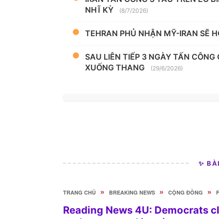
NHĨ KỲ
(8/7/2026)
TEHRAN PHỦ NHẬN MỸ-IRAN SẼ H
SAU LIÊN TIẾP 3 NGÀY TẤN CÔNG
XUỐNG THANG
(29/6/2026)
✨ BÀ
»
»
»
TRANG CHỦ
BREAKING NEWS
CỘNG ĐỒNG
Reading News 4U: Democrats cl