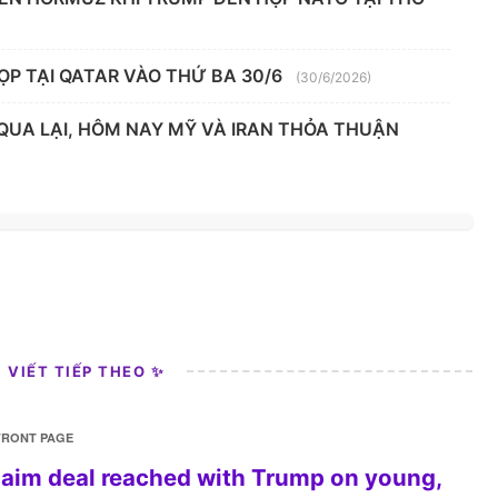
ỌP TẠI QATAR VÀO THỨ BA 30/6
(30/6/2026)
 QUA LẠI, HÔM NAY MỸ VÀ IRAN THỎA THUẬN
I VIẾT TIẾP THEO ✨
FRONT PAGE
aim deal reached with Trump on young,