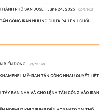
THÀNH PHỐ SAN JOSE - June 24, 2025
(20/6/2025)
 TẤN CÔNG IRAN NHƯNG CHƯA RA LỆNH CUỐI
ÊN BIỂN ĐÔNG
(23/7/2026)
 KHAMENEI, MỸ-IRAN TẤN CÔNG NHAU QUYẾT LIỆT
 TÂY BAN NHA VÀ CHO LỆNH TẤN CÔNG VÀO IRAN
IỂN HORMUZ KHI TRUMP ĐẾN HỌP NATO TẠI THỔ