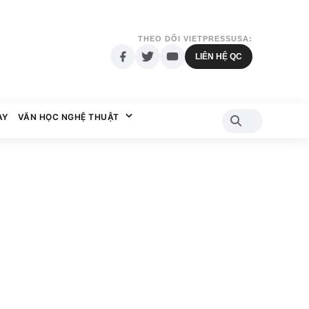
THEO DÕI VIETPRESSUSA:
LIÊN HỆ QC
AY
VĂN HỌC NGHỆ THUẬT