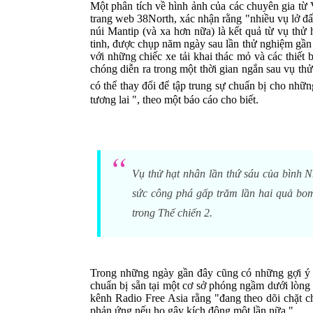
Một phân tích về hình ảnh của các chuyên gia từ
trang web 38North, xác nhận rằng "nhiều vụ lở đấ
núi Mantip (và xa hơn nữa) là kết quả từ vụ th
tinh, được chụp năm ngày sau lần thử nghiệm gần 
với những chiếc xe tải khai thác mỏ và các thiế
chóng diễn ra trong một thời gian ngắn sau vụ thử
có thể thay đổi để tập trung sự chuẩn bị cho nhữ
tương lai ", theo một báo cáo cho biết.
Vụ thử hạt nhân lần thứ sáu của bình 
sức công phá gấp trăm lần hai quả bo
trong Thế chiến 2.
Trong những ngày gần đây cũng có những gợi ý 
chuẩn bị sẵn tại một cơ sở phóng ngầm dưới lòn
kênh Radio Free Asia rằng "đang theo dõi chặt c
phản ứng nếu họ gây kích động một lần nữa ".