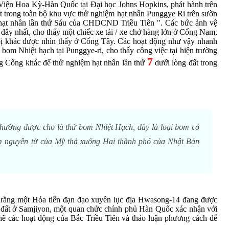
 Viện Hoa Kỳ-Hàn Quốc tại Đại học Johns Hopkins, phát hành trên
t trong toàn bộ khu vực thử nghiệm hạt nhân Punggye Ri trên sườn
ử hạt nhân lần thứ Sáu của CHDCND Triều Tiên ". Các bức ảnh vệ
đây nhất, cho thấy một chiếc xe tải / xe chở hàng lớn ở Cổng Nam,
t bị khác được nhìn thấy ở Cổng Tây. Các hoạt động như vậy nhanh
 bom Nhiệt hạch tại Punggye-ri, cho thấy công việc tại hiện trường
7
ng Cổng khác để thử nghiệm hạt nhân lần thứ
dưới lòng đất trong
Nhưỡng được cho là thử bom Nhiệt Hạch, đây là loại bom có
m nguyên tử của Mỹ thả xuống Hai thành phó của Nhật Bản
rằng một Hỏa tiễn đạn đạo xuyên lục địa Hwasong-14 đang được
g đất ở Samjiyon, một quan chức chính phủ Hàn Quốc xác nhận với
hẽ các hoạt động của Bắc Triều Tiên và thảo luận phương cách để