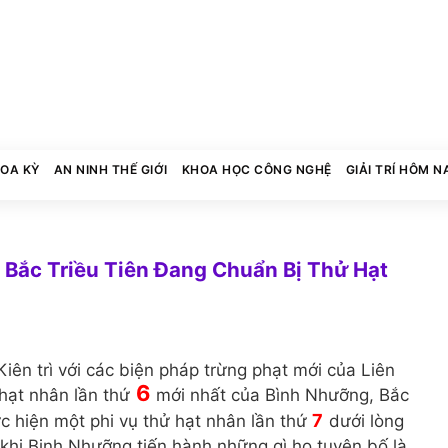
HOA KỲ
AN NINH THẾ GIỚI
KHOA HỌC CÔNG NGHỆ
GIẢI TRÍ HÔM N
 Bắc Triều Tiên Đang Chuẩn Bị Thử Hạt
iên trì với các biện pháp trừng phạt mới của Liên
6
hạt nhân lần thứ
mới nhất của Bình Nhưỡng, Bắc
7
c hiện một phi vụ thử hạt nhân lần thứ
dưới lòng
 khi Binh Nhưỡng tiến hành những gì họ tuyên bố là