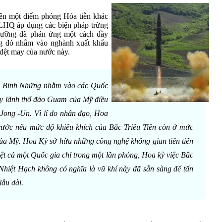
trên một điểm phóng Hỏa tiễn khác
 LHQ áp dụng các biện pháp trừng
hưỡng đã phản ứng một cách đầy
ng đó nhằm vào nghành xuất khẩu
 dệt may của nước này.
ủa Binh Những nhằm vào các Quốc
y lãnh thổ đảo Guam của Mỹ điều
Jong -Un. Vì lí do nhân đạo, Hoa
rước nếu mức độ khiêu khích của Bắc Triều Tiên còn ở mức
của Mỹ. Hoa Kỳ sở hữu những công nghệ không gian tiên tiến
ệt cả một Quốc gia chỉ trong một lần phóng, Hoa kỳ việc Bắc
Nhiệt Hạch không có nghĩa là vũ khí này đã sẵn sàng để tấn
lâu dài.