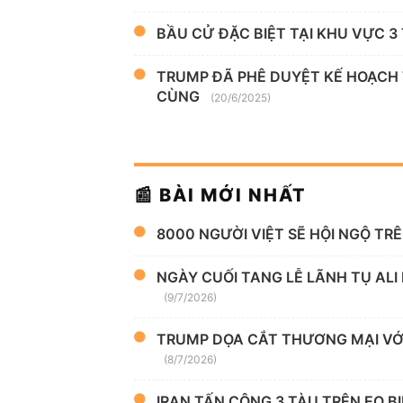
BẦU CỬ ĐẶC BIỆT TẠI KHU VỰC 3 
TRUMP ĐÃ PHÊ DUYỆT KẾ HOẠCH
CÙNG
(20/6/2025)
📰 BÀI MỚI NHẤT
8000 NGƯỜI VIỆT SẼ HỘI NGỘ TR
NGÀY CUỐI TANG LỄ LÃNH TỤ ALI
(9/7/2026)
TRUMP DỌA CẮT THƯƠNG MẠI VỚI
(8/7/2026)
IRAN TẤN CÔNG 3 TÀU TRÊN EO B