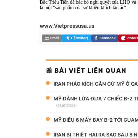
Bắc Triều Tiên đã bác bỏ nghị quyết của LHQ và 
là một "sản phẩm của sự khiêu khích tàn ác".
www.Vietpressusa.us
Email
X (Twitter)
Facebook
Pinter
📰 BÀI VIẾT LIÊN QUAN
IRAN PHÁO KÍCH CĂN CỨ MỸ Ở Q
MỸ ĐÁNH LỪA ĐƯA 7 CHIẾC B-2 T
(23/6/2025)
MỸ ĐIỀU 6 MÁY BAY B-2 TỚI GUA
IRAN BỊ THIỆT HẠI RA SAO SAU 8 