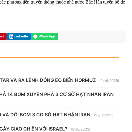
các phương tiện truyền thông thuộc nhà nước Bắc Hàn tuyên bố đó
est
LinkedIn
WhatsApp
ATAR VÀ RA LỆNH ĐÓNG EO BIỂN HORMUZ
(24/6/2025)
HẢ 14 BOM XUYÊN PHÁ 3 CƠ SỞ HẠT NHÂN IRAN
M VÀ DỘI BOM 3 CƠ SỞ HẠT NHÂN IRAN
(22/6/2025)
NGÀY GIAO CHIẾN VỚI ISRAEL?
(21/6/2025)