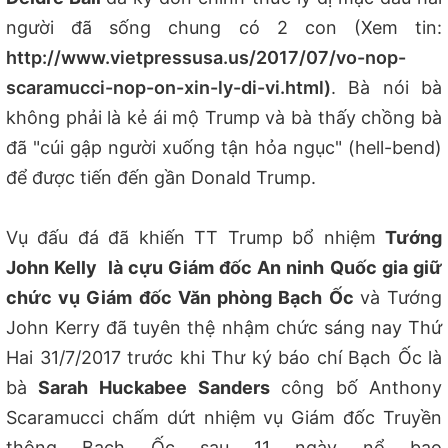
người đã sống chung có 2 con (Xem tin:
http://www.vietpressusa.us/2017/07/vo-nop-
scaramucci-nop-on-xin-ly-di-vi.html)
. Bà nói bà
không phải là kẻ ái mộ Trump và bà thấy chồng bà
đã "cúi gập người xuống tận hỏa ngục" (hell-bend)
để được tiến đến gần Donald Trump.
Vụ đấu đá đã khiến TT Trump bổ nhiệm
Tướng
John Kelly là cựu Giám đốc An ninh Quốc gia giữ
chức vụ Giám đốc Văn phòng Bạch Ốc
và Tướng
John Kerry đã tuyên thệ nhậm chức sáng nay Thứ
Hai 31/7/2017 trước khi Thư ký báo chí Bạch Ốc là
bà
Sarah Huckabee
Sanders
công bố Anthony
Scaramucci chấm dứt nhiệm vụ Giám đốc Truyền
thông Bạch Ốc sau 11 ngày nổ bạo