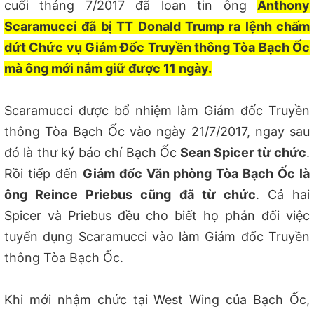
cuối tháng 7/2017 đã loan tin ông
Anthony
Scaramucci đã bị TT Donald Trump ra lệnh chấm
dứt Chức vụ Giám Đốc Truyền thông Tòa Bạch Ốc
mà ông mới nắm giữ được 11 ngày.
Scaramucci được bổ nhiệm làm Giám đốc Truyền
thông Tòa Bạch Ốc vào ngày 21/7/2017, ngay sau
đó là thư ký báo chí Bạch Ốc
Sean Spicer từ chức
.
Rồi tiếp đến
Giám đốc Văn phòng Tòa Bạch Ốc là
ông Reince Priebus cũng đã từ chức
. Cả hai
Spicer và Priebus đều cho biết họ phản đối việc
tuyển dụng Scaramucci vào làm Giám đốc Truyền
thông Tòa Bạch Ốc.
Khi mới nhậm chức tại West Wing của Bạch Ốc,