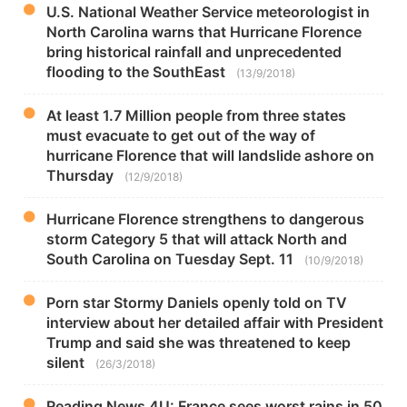
U.S. National Weather Service meteorologist in
North Carolina warns that Hurricane Florence
bring historical rainfall and unprecedented
flooding to the SouthEast
(13/9/2018)
At least 1.7 Million people from three states
must evacuate to get out of the way of
hurricane Florence that will landslide ashore on
Thursday
(12/9/2018)
Hurricane Florence strengthens to dangerous
storm Category 5 that will attack North and
South Carolina on Tuesday Sept. 11
(10/9/2018)
Porn star Stormy Daniels openly told on TV
interview about her detailed affair with President
Trump and said she was threatened to keep
silent
(26/3/2018)
Reading News 4U: France sees worst rains in 50