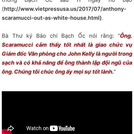
(
http://www.vietpressusa.us/2017/07/anthony-
scaramucci-out-as-white-house.html)
.
Bà Thư ký Báo chí Bạch Ốc nói rằng: "
Ông.
Scaramucci cảm thấy tốt nhất là giao chức vụ
Giám đốc Văn phòng cho John Kelly là người trong
sạch và có khả năng để ông thành lập đội ngũ của
ông. Chúng tôi chúc ông ấy mọi sự tốt lành.
"