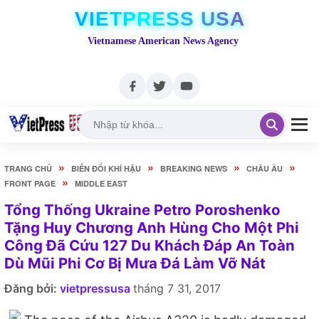
VIETPRESS USA
Vietnamese American News Agency
»
»
»
»
TRANG CHỦ
BIẾN ĐỔI KHÍ HẬU
BREAKING NEWS
CHÂU ÂU
»
FRONT PAGE
MIDDLE EAST
Tổng Thống Ukraine Petro Poroshenko
Tặng Huy Chương Anh Hùng Cho Một Phi
Công Đã Cứu 127 Du Khách Đáp An Toàn
Dù Mũi Phi Cơ Bị Mưa Đá Làm Vỡ Nát
Đăng bởi:
vietpressusa
tháng 7 31, 2017