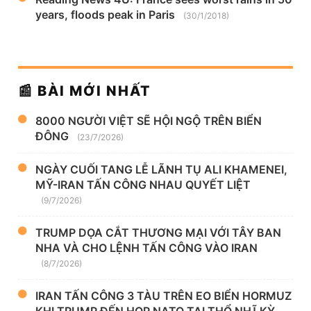
years, floods peak in Paris
(30/1/2018)
📰 BÀI MỚI NHẤT
8000 NGƯỜI VIỆT SẼ HỘI NGỘ TRÊN BIỂN
ĐÔNG
(23/7/2026)
NGÀY CUỐI TANG LỄ LÃNH TỤ ALI KHAMENEI,
MỸ-IRAN TẤN CÔNG NHAU QUYẾT LIỆT
(9/7/2026)
TRUMP DỌA CẮT THƯƠNG MẠI VỚI TÂY BAN
NHA VÀ CHO LỆNH TẤN CÔNG VÀO IRAN
(8/7/2026)
IRAN TẤN CÔNG 3 TÀU TRÊN EO BIỂN HORMUZ