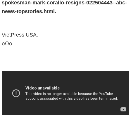
spokesman-mark-corallo-resigns-022504443--abc-
news-topstories.html.
VietPress USA.
oOo