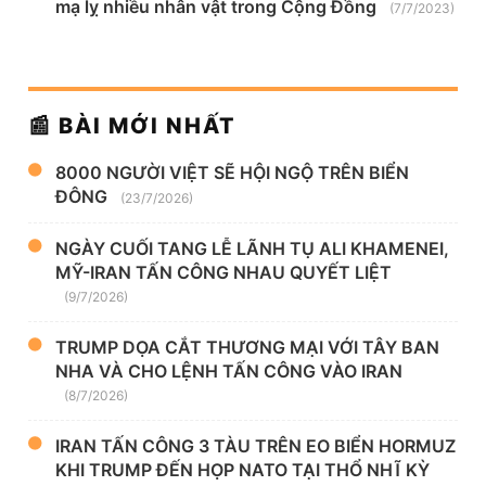
mạ lỵ nhiều nhân vật trong Cộng Đồng
(7/7/2023)
📰 BÀI MỚI NHẤT
8000 NGƯỜI VIỆT SẼ HỘI NGỘ TRÊN BIỂN
ĐÔNG
(23/7/2026)
NGÀY CUỐI TANG LỄ LÃNH TỤ ALI KHAMENEI,
MỸ-IRAN TẤN CÔNG NHAU QUYẾT LIỆT
(9/7/2026)
TRUMP DỌA CẮT THƯƠNG MẠI VỚI TÂY BAN
NHA VÀ CHO LỆNH TẤN CÔNG VÀO IRAN
(8/7/2026)
IRAN TẤN CÔNG 3 TÀU TRÊN EO BIỂN HORMUZ
KHI TRUMP ĐẾN HỌP NATO TẠI THỔ NHĨ KỲ