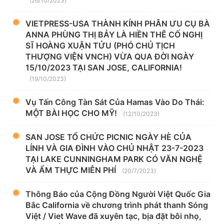
(26/10/2023)
VIETPRESS-USA THÀNH KÍNH PHÂN ƯU CỤ BÀ
ANNA PHÙNG THỊ BẢY LÀ HIỀN THÊ CỐ NGHỊ
SĨ HOÀNG XUẬN TỬU (PHÓ CHỦ TỊCH
THƯỢNG VIỆN VNCH) VỪA QUA ĐỜI NGÀY
15/10/2023 TẠI SAN JOSE, CALIFORNIA!
(19/10/2023)
Vụ Tấn Công Tàn Sát Của Hamas Vào Do Thái:
MỘT BÀI HỌC CHO MỸ!
(12/10/2023)
SAN JOSE TỔ CHỨC PICNIC NGÀY HÈ CỦA
LÍNH VÀ GIA ĐÌNH VÀO CHỦ NHẬT 23-7-2023
TẠI LAKE CUNNINGHAM PARK CÓ VĂN NGHỆ
VÀ ẨM THỰC MIỄN PHÍ
(20/7/2023)
Thông Báo của Cộng Đồng Người Việt Quốc Gia
Bắc California về chương trình phát thanh Sóng
Việt / Viet Wave đã xuyên tạc, bịa đặt bôi nhọ,