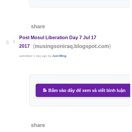
share
Post Mosul Liberation Day 7 Jul 17
1
5
(
)
musingsoniraq.blogspot.com
2017
submitted
1 day ago
by
Joel-Wing
📝 Bấm vào đây để xem và viết bình luận
share