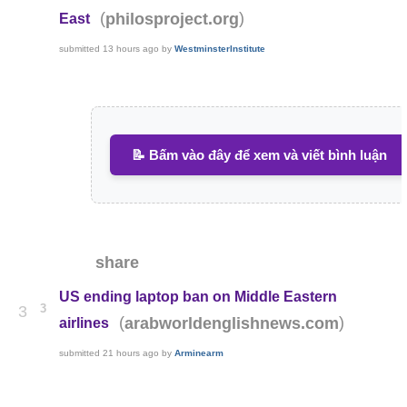
(
)
philosproject.org
East
submitted
13 hours ago
by
WestminsterInstitute
📝 Bấm vào đây để xem và viết bình luận
share
US ending laptop ban on Middle Eastern
3
3
(
)
arabworldenglishnews.com
airlines
submitted
21 hours ago
by
Arminearm