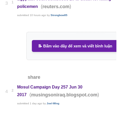
1
3
(
)
reuters.com
policemen
submitted
10 hours ago
by
Strongbow85
📝 Bấm vào đây để xem và viết bình luận
share
Mosul Campaign Day 257 Jun 30
2
4
(
)
musingsoniraq.blogspot.com
2017
submitted
1 day ago
by
Joel-Wing