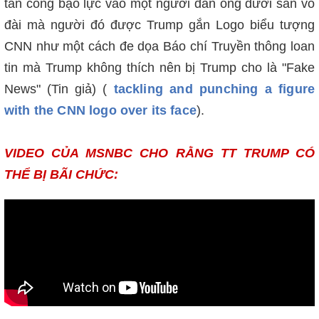
tấn công bạo lực vào một người đàn ông dưới sàn võ
đài mà người đó được Trump gắn Logo biểu tượng
CNN như một cách đe dọa Báo chí Truyền thông loan
tin mà Trump không thích nên bị Trump cho là "Fake
News" (Tin giả) (
tackling and punching a figure
with the CNN logo over its face
).
VIDEO CỦA MSNBC CHO RẰNG TT TRUMP CÓ
THỂ BỊ BÃI CHỨC: