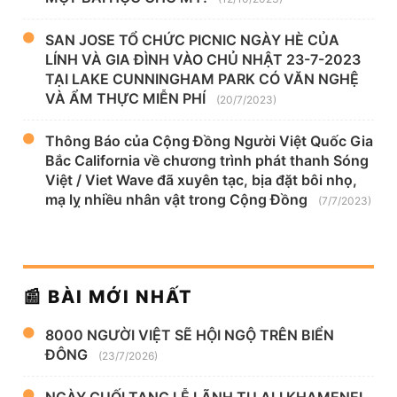
SAN JOSE TỔ CHỨC PICNIC NGÀY HÈ CỦA
LÍNH VÀ GIA ĐÌNH VÀO CHỦ NHẬT 23-7-2023
TẠI LAKE CUNNINGHAM PARK CÓ VĂN NGHỆ
VÀ ẨM THỰC MIỄN PHÍ
(20/7/2023)
Thông Báo của Cộng Đồng Người Việt Quốc Gia
Bắc California về chương trình phát thanh Sóng
Việt / Viet Wave đã xuyên tạc, bịa đặt bôi nhọ,
mạ lỵ nhiều nhân vật trong Cộng Đồng
(7/7/2023)
📰 BÀI MỚI NHẤT
8000 NGƯỜI VIỆT SẼ HỘI NGỘ TRÊN BIỂN
ĐÔNG
(23/7/2026)