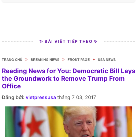
✨ BÀI VIẾT TIẾP THEO ✨
»
»
»
TRANG CHỦ
BREAKING NEWS
FRONT PAGE
USA NEWS
Reading News for You: Democratic Bill Lays
the Groundwork to Remove Trump From
Office
Đăng bởi:
vietpressusa
tháng 7 03, 2017