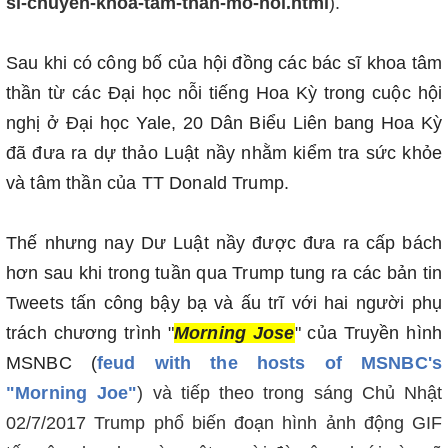
si-chuyen-khoa-tam-than-mo-hoi.html
).
Sau khi có công bố của hội đồng các bác sĩ khoa tâm
thần từ các Đại học nỗi tiếng Hoa Kỳ trong cuộc hội
nghị ở Đại học Yale, 20 Dân Biểu Liên bang Hoa Kỳ
đã đưa ra dự thảo Luật nầy nhằm kiểm tra sức khỏe
và tâm thần của TT Donald Trump.
Thế nhưng nay Dư Luật nầy được đưa ra cấp bách
hơn sau khi trong tuần qua Trump tung ra các bản tin
Tweets tấn công bậy bạ và ấu trĩ với hai người phụ
tr
ách chương trình "
Morning Jose
" của Truyền hình
MSNBC (
feud with the hosts of MSNBC's
"Morning Joe"
) và tiếp theo trong sáng Chủ Nhật
02/7/2017 Trump phổ biến đoạn hình ảnh động GIF