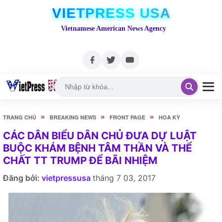
VIETPRESS USA
Vietnamese American News Agency
»
»
»
TRANG CHỦ
BREAKING NEWS
FRONT PAGE
HOA KỲ
CÁC DÂN BIỂU DÂN CHỦ ĐƯA DỰ LUẬT
BUỘC KHÁM BỆNH TÂM THẦN VÀ THỂ
CHẤT TT TRUMP ĐỂ BÃI NHIỆM
Đăng bởi:
vietpressusa
tháng 7 03, 2017