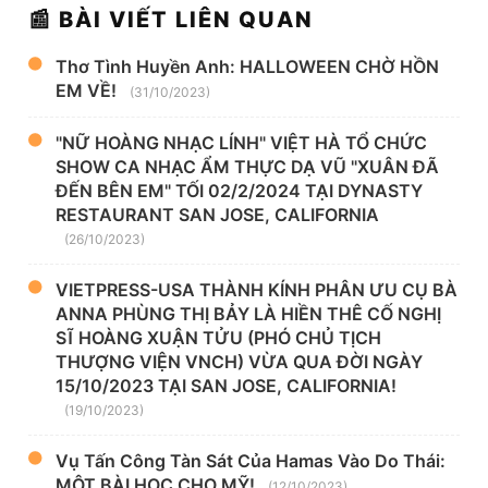
📰 BÀI VIẾT LIÊN QUAN
Thơ Tình Huyền Anh: HALLOWEEN CHỜ HỒN
EM VỀ!
(31/10/2023)
"NỮ HOÀNG NHẠC LÍNH" VIỆT HÀ TỔ CHỨC
SHOW CA NHẠC ẨM THỰC DẠ VŨ "XUÂN ĐÃ
ĐẾN BÊN EM" TỐI 02/2/2024 TẠI DYNASTY
RESTAURANT SAN JOSE, CALIFORNIA
(26/10/2023)
VIETPRESS-USA THÀNH KÍNH PHÂN ƯU CỤ BÀ
ANNA PHÙNG THỊ BẢY LÀ HIỀN THÊ CỐ NGHỊ
SĨ HOÀNG XUẬN TỬU (PHÓ CHỦ TỊCH
THƯỢNG VIỆN VNCH) VỪA QUA ĐỜI NGÀY
15/10/2023 TẠI SAN JOSE, CALIFORNIA!
(19/10/2023)
Vụ Tấn Công Tàn Sát Của Hamas Vào Do Thái:
MỘT BÀI HỌC CHO MỸ!
(12/10/2023)