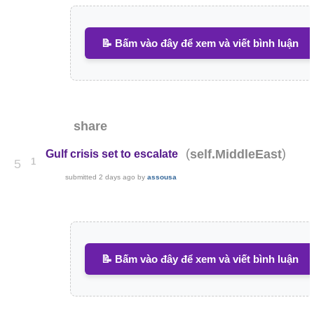
📝 Bấm vào đây để xem và viết bình luận
share
(
)
self.MiddleEast
Gulf crisis set to escalate
1
5
submitted
2 days ago
by
assousa
📝 Bấm vào đây để xem và viết bình luận