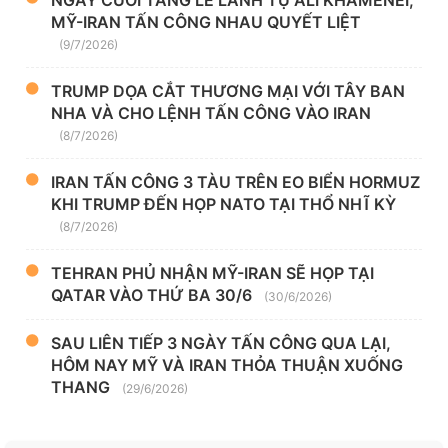
NGÀY CUỐI TANG LỄ LÃNH TỤ ALI KHAMENEI,
MỸ-IRAN TẤN CÔNG NHAU QUYẾT LIỆT
(9/7/2026)
TRUMP DỌA CẮT THƯƠNG MẠI VỚI TÂY BAN
NHA VÀ CHO LỆNH TẤN CÔNG VÀO IRAN
(8/7/2026)
IRAN TẤN CÔNG 3 TÀU TRÊN EO BIỂN HORMUZ
KHI TRUMP ĐẾN HỌP NATO TẠI THỔ NHĨ KỲ
(8/7/2026)
TEHRAN PHỦ NHẬN MỸ-IRAN SẼ HỌP TẠI
QATAR VÀO THỨ BA 30/6
(30/6/2026)
SAU LIÊN TIẾP 3 NGÀY TẤN CÔNG QUA LẠI,
HÔM NAY MỸ VÀ IRAN THỎA THUẬN XUỐNG
THANG
(29/6/2026)