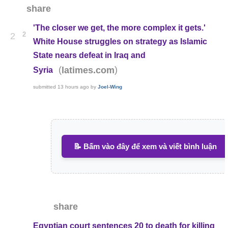
share
'The closer we get, the more complex it gets.'
2
2
White House struggles on strategy as Islamic
State nears defeat in Iraq and
(
)
latimes.com
Syria
submitted
13 hours ago
by
Joel-Wing
📝 Bấm vào đây để xem và viết bình luận
share
Egyptian court sentences 20 to death for killing