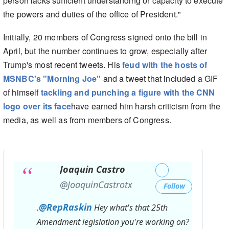
person lacks sufficient understanding or capacity to execute
the powers and duties of the office of President."
Initially, 20 members of Congress signed onto the bill in
April, but the number continues to grow, especially after
Trump's most recent tweets. His
feud with the hosts of
MSNBC's "Morning Joe"
and a tweet that included a GIF
of himself
tackling and punching a figure with the CNN
logo over its face
have earned him harsh criticism from the
media, as well as from members of Congress.
Joaquin Castro
✔
@JoaquinCastrotx
Follow
@
RepRaskin
.
Hey what's that 25th
Amendment legislation you're working on?