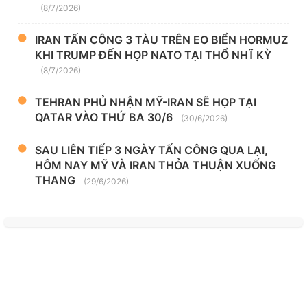
(8/7/2026)
IRAN TẤN CÔNG 3 TÀU TRÊN EO BIỂN HORMUZ
KHI TRUMP ĐẾN HỌP NATO TẠI THỔ NHĨ KỲ
(8/7/2026)
TEHRAN PHỦ NHẬN MỸ-IRAN SẼ HỌP TẠI
QATAR VÀO THỨ BA 30/6
(30/6/2026)
SAU LIÊN TIẾP 3 NGÀY TẤN CÔNG QUA LẠI,
HÔM NAY MỸ VÀ IRAN THỎA THUẬN XUỐNG
THANG
(29/6/2026)