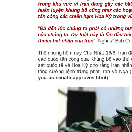
trong khu vực vì Iran đang gây các bất
huấn luyện khủng bố cũng như các hoạt 
tấn công các chiến hạm Hoa Kỳ trong v
"
Đã đến lúc chúng ta phải có những bư
của chúng ta. Dự luật này là lần đầu ti
thuận hạt nhân của Iran
", Nghị sĩ Bob Co
Thế nhưng hôm nay Chủ Nhật 16/6, Iran đã 
các cuộc tấn công của Khủng bố vào thủ 
sát quốc tế và Hoa Kỳ cho rằng Iran nhắ
tăng cường lệnh trừng phạt Iran và Nga (
you-us-senate-approves.html
).