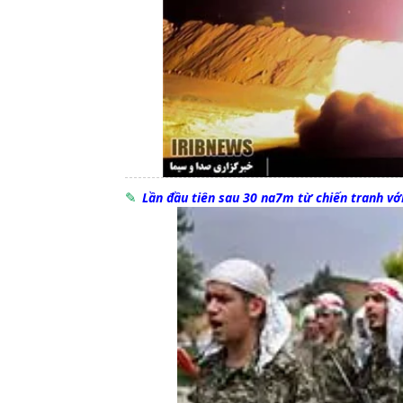
Lần đầu tiên sau 30 na7m từ chiến tranh vớ