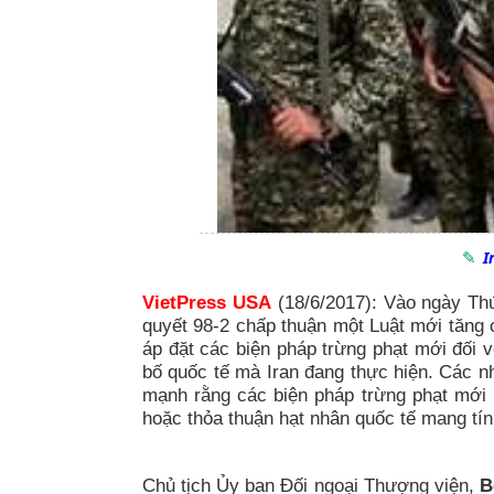
I
VietPress USA
(18/6/2017): Vào ngày T
quyết 98-2 chấp thuận một Luật mới tăng 
áp đặt các biện pháp trừng phạt mới đối v
bố quốc tế mà Iran đang thực hiện. Các 
mạnh rằng các biện pháp trừng phạt mới 
hoặc thỏa thuận hạt nhân quốc tế mang tí
Chủ tịch Ủy ban Đối ngoại Thượng viện,
B