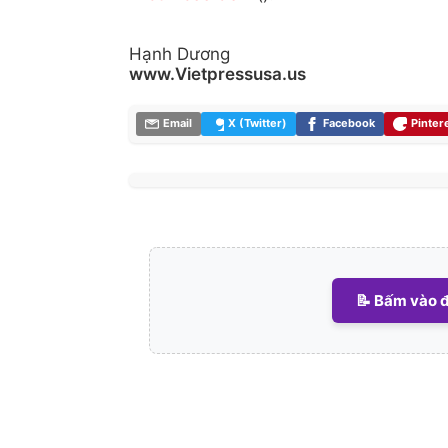
Hạnh Dương
www.Vietpressusa.us
Email
X (Twitter)
Facebook
Pinter
📝 Bấm vào đ