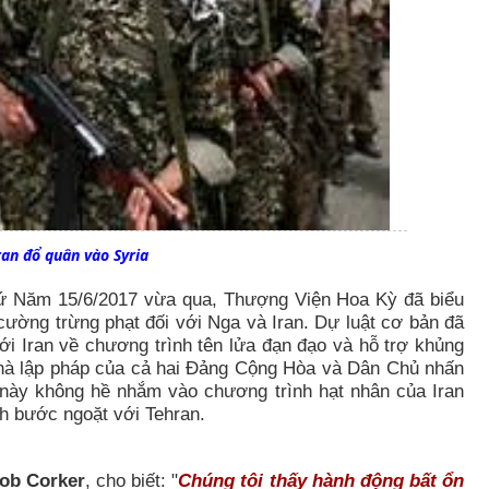
ran đổ quân vào Syria
hứ Năm 15/6/2017 vừa qua, Thượng Viện Hoa Kỳ đã biểu
cường trừng phạt đối với Nga và Iran.
Dự luật cơ bản đã
ới Iran về chương trình tên lửa đạn đạo và hỗ trợ khủng
nhà lập pháp của cả hai Đảng Cộng Hòa và Dân Chủ nhấn
này không hề nhắm vào chương trình hạt nhân của Iran
nh bước ngoặt với Tehran.
ob Corker
, cho biết: "
Chúng tôi thấy hành động bất ổn