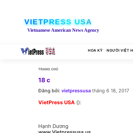
VIETPRESS USA
Vietnamese American News Agency
HOA KỲ
NGƯỜI VIỆT 
TRANG CHỦ
18 c
Đăng bởi:
vietpressusa
tháng 6 18, 2017
VietPress USA
():
Hạnh Dương
www.Vietpressusa.us