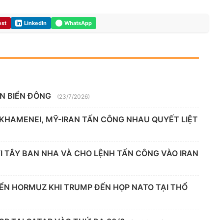
est
LinkedIn
WhatsApp
ÊN BIỂN ĐÔNG
(23/7/2026)
 KHAMENEI, MỸ-IRAN TẤN CÔNG NHAU QUYẾT LIỆT
 TÂY BAN NHA VÀ CHO LỆNH TẤN CÔNG VÀO IRAN
IỂN HORMUZ KHI TRUMP ĐẾN HỌP NATO TẠI THỔ