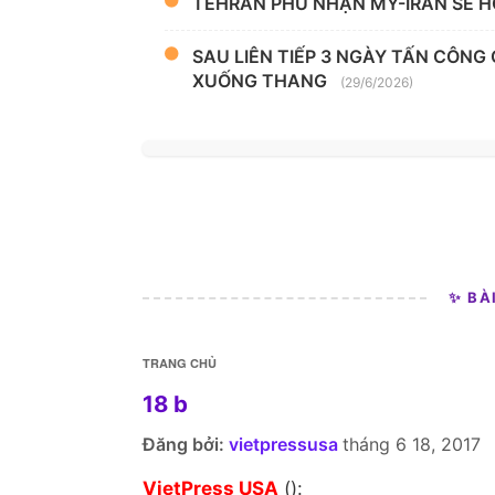
TEHRAN PHỦ NHẬN MỸ-IRAN SẼ H
SAU LIÊN TIẾP 3 NGÀY TẤN CÔNG
XUỐNG THANG
(29/6/2026)
✨ BÀ
TRANG CHỦ
18 b
Đăng bởi:
vietpressusa
tháng 6 18, 2017
VietPress USA
():