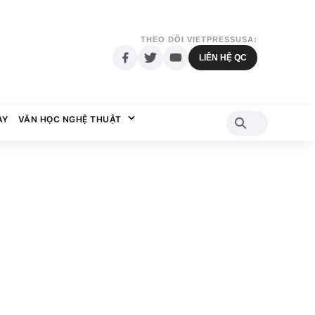
THEO DÕI VIETPRESSUSA:
LIÊN HỆ QC
AY
VĂN HỌC NGHỆ THUẬT