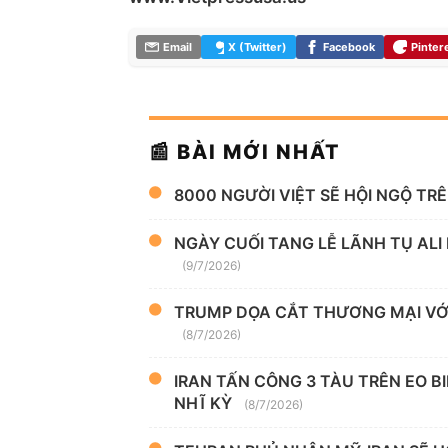
Email
X (Twitter)
Facebook
Pinter
📰 BÀI MỚI NHẤT
8000 NGƯỜI VIỆT SẼ HỘI NGỘ TR
NGÀY CUỐI TANG LỄ LÃNH TỤ ALI
(9/7/2026)
TRUMP DỌA CẮT THƯƠNG MẠI VỚI
(8/7/2026)
IRAN TẤN CÔNG 3 TÀU TRÊN EO B
NHĨ KỲ
(8/7/2026)