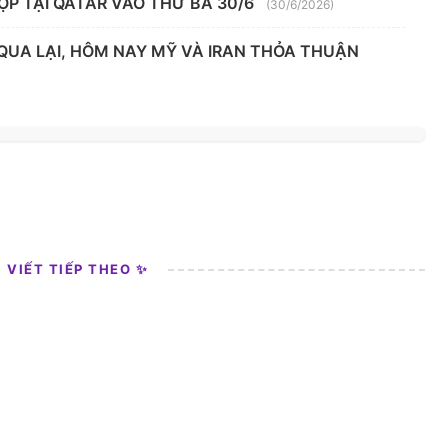
ỌP TẠI QATAR VÀO THỨ BA 30/6
(30/6/2026)
 QUA LẠI, HÔM NAY MỸ VÀ IRAN THỎA THUẬN
I VIẾT TIẾP THEO ✨