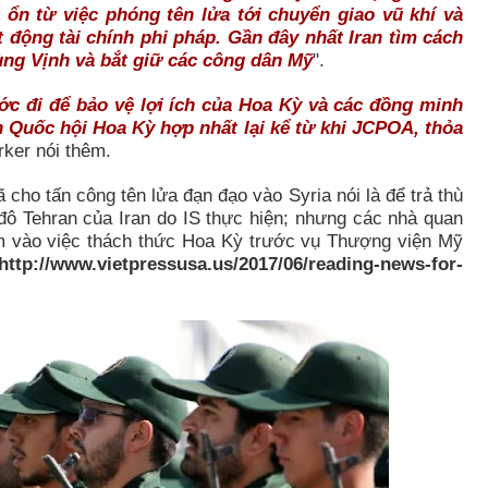
 ổn từ việc phóng tên lửa tới chuyển giao vũ khí và
động tài chính phi pháp. Gần đây nhất Iran tìm cách
ùng Vịnh và bắt giữ các công dân Mỹ
".
ớc đi để bảo vệ lợi ích của Hoa Kỳ và các đồng minh
ên Quốc hội Hoa Kỳ hợp nhất lại kể từ khi JCPOA, thỏa
rker nói thêm.
cho tấn công tên lửa đạn đạo vào Syria nói là để trả thù
đô Tehran của Iran do IS thực hiện; nhưng các nhà quan
m vào việc thách thức Hoa Kỳ trước vụ Thượng viện Mỹ
http://www.vietpressusa.us/2017/06/reading-news-for-