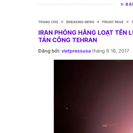
✨ BÀ
»
»
»
TRANG CHỦ
BREAKING NEWS
FRONT PAGE
IRAN PHÓNG HẰNG LOẠT TÊN L
TÁN CÔNG TEHRAN
Đăng bởi:
vietpressusa
tháng 6 18, 2017