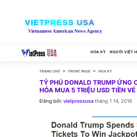
VIETPRESS USA
Vietnamese American News Agency
HOA KỲ
NGƯỜI VIỆT 
»
»
TRANG CHỦ
FRONT PAGE
HOA KỲ
TỶ PHÚ DONALD TRUMP ỨNG 
HỎA MUA 5 TRIỆU USD TIỀN V
Đăng bởi:
vietpressusa
tháng 1 14, 2016