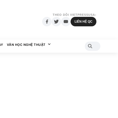
THEO DÕI VIETPRESSUSA:
LIÊN HỆ QC
AY
VĂN HỌC NGHỆ THUẬT