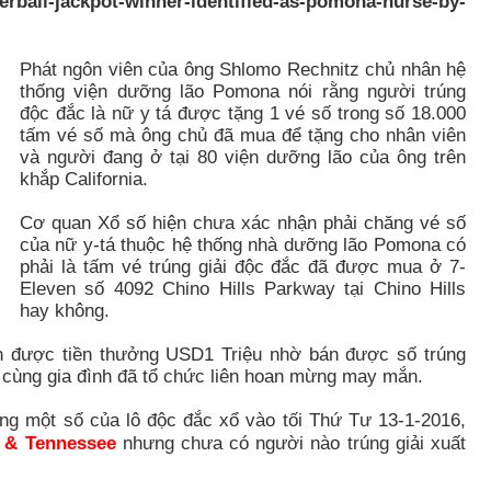
erball-jackpot-winner-identified-as-pomona-nurse-by-
Phát ngôn viên của ông Shlomo Rechnitz chủ nhân hệ
thống viện dưỡng lão Pomona nói rằng người trúng
độc đắc là nữ y tá được tặng 1 vé số trong số 18.000
tấm vé số mà ông chủ đã mua để tặng cho nhân viên
và người đang ở tại 80 viện dưỡng lão của ông trên
khắp California.
Cơ quan Xổ số hiện chưa xác nhận phải chăng vé số
của nữ y-tá thuộc hệ thống nhà dưỡng lão Pomona có
phải là tấm vé trúng giải độc đắc đã được mua ở 7-
Eleven số 4092 Chino Hills Parkway tại Chino Hills
hay không.
n được tiền thưởng USD1 Triệu nhờ bán được số trúng
 cùng gia đình đã tổ chức liên hoan mừng may mắn.
ùng một số của lô độc đắc xổ vào tối Thứ Tư 13-1-2016,
da & Tennessee
nhưng chưa có người nào trúng giải xuất