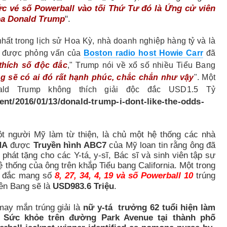
c vé số Powerball vào tối Thứ Tư đó là Ứng cử viên
òa Donald Trump
".
 nhất trong lịch sử Hoa Kỳ, nhà doanh nghiệp hàng tỷ và là
i được phỏng vấn của
Boston radio host Howie Carr
đã
thích số độc đắc
," Trump nói về xổ số nhiều Tiểu Bang
 sẽ có ai đó rất hạnh phúc, chắc chắn như vậy
". Một
ald Trump không thích giải độc đắc USD1.5 Tỷ
nt/2016/01/13/donald-trump-i-dont-like-the-odds-
ột người Mỹ làm từ thiện, là chủ một hệ thống các nhà
NA
được
Truyền hình ABC7
của Mỹ loan tin rằng ông đã
hát tặng cho các Y-tá, y-sĩ, Bác sĩ và sinh viên tập sự
ệ thống của ông trên khắp Tiểu bang California. Một trong
ộc đắc mang số
8, 27, 34, 4, 19 và số Powerball 10
trúng
iên Bang sẽ là
USD983.6 Triệu
.
ay mắn trúng giải là
nữ y-tá trưởng 62 tuổi hiện làm
c Sức khỏe trên đường Park Avenue tại thành phố