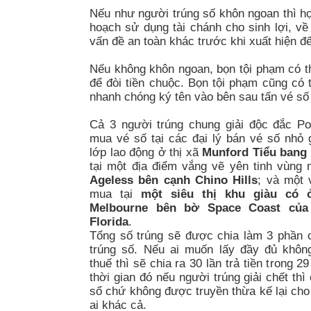
Nếu như người trúng số khôn ngoan thì h
hoạch sử dụng tài chánh cho sinh lợi, về
vấn đề an toàn khác trước khi xuất hiện để
Nếu không khôn ngoan, bọn tội phạm có thể
để đòi tiền chuộc. Bọn tội phạm cũng có
nhanh chóng ký tên vào bên sau tấn vé số đ
Cả 3 người trúng chung giải độc đắc Po
mua vé số tại các đại lý bán vé số nhỏ 
lớp lao động ở thị xã
Munford Tiểu bang
tại một địa điểm vắng vẽ yên tinh vùng
Ageless bên cạnh Chino Hills
; và một 
mua tại
một siêu thị khu giàu có 
Melbourne bên bờ Space Coast của
Florida
.
Tổng số trúng sẽ được chia làm 3 phần 
trúng số. Nếu ai muốn lấy đầy đủ khôn
thuế thì sẽ chia ra 30 lần trả tiền trong 2
thời gian đó nếu người trúng giải chết thì
sổ chứ không được truyền thừa kế lại ch
ai khác cả.