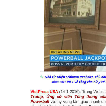
Nhà từ thiện Schlomo Rechnitz, chủ n
và 1 vé tặng cho nữ y tá 
nhân viên
VietPress USA
(14-1-2016): Trang Websit
Trump, Ứng cử viên Tổng thống của
Powerball
với hy vọng làm giàu nhanh chó