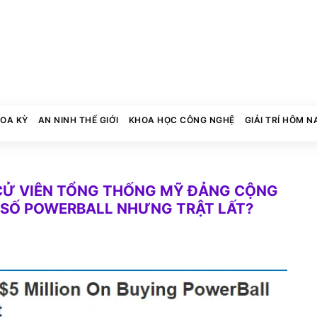
HOA KỲ
AN NINH THẾ GIỚI
KHOA HỌC CÔNG NGHỆ
GIẢI TRÍ HÔM N
CỬ VIÊN TỔNG THỐNG MỸ ĐẢNG CỘNG
É SỐ POWERBALL NHƯNG TRẬT LẤT?