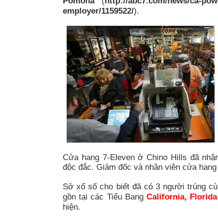
Pomona
(
http://abc7.com/news/ca-pow
employer/1159522/
).
Cửa hang 7-Eleven ở Chino Hills đã nhậ
độc đắc. Giám đốc và nhân viên cửa hang
Sở xổ số cho biết đã có 3 người trúng c
gồn tại các Tiểu Bang
California, Flori
hiện.