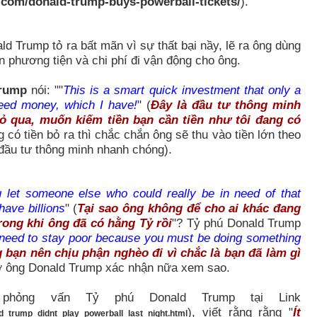
o.com/donald-trump-buys-powerball-tickets/
).
d Trump tỏ ra bất mãn vì sự thất bại nầy, lẽ ra ông dùng
n phương tiện và chi phí đi vận động cho ông.
Trump
nói: ""
This is a smart quick investment that only a
eed money, which I have!
" (
Đây là đầu tư thông minh
qua, muốn kiếm tiền bạn cần tiền như tôi đang có
 có tiền bỏ ra thì chắc chắn ông sẽ thu vào tiền lớn theo
(đầu tư thông minh nhanh chóng).
 let someone else who could really be in need of that
ave billions
" (
Tại sao ông không để cho ai khác đang
rong khi ông đã có hằng Tỷ rồi
"? Tỷ phú Donald Trump
u need to stay poor because you must be doing something
g bạn nên chịu phận nghèo đi vì chắc là bạn đã làm gì
ờ ông Donald Trump xác nhận nữa xem sao.
 phỏng vấn Tỷ phú Donald Trump tại Link
), viết rằng rằng "
Ít
ld_trump_didnt_play_powerball_last_night.html