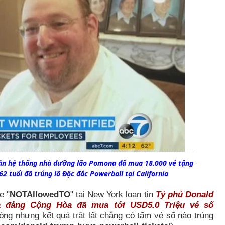
hân hệ thống nhà dưỡng lão Pomona đã mua 18.000 vé tặng
62 tuổi đã trúng lô Độc đắc Powerball tại California
e "
NOTAllowedTO
" tại New York loan tin
Tỷ phú Donald
 đảng Cộng Hòa đã mua tới USD5.0 Triệu vé số
ng nhưng kết quả trật lất chằng có tấm vé số nào trúng