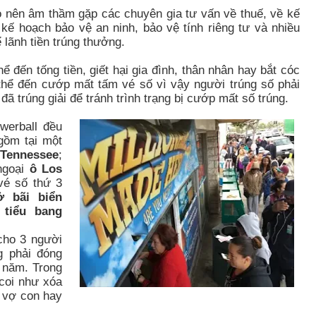
ọ nên âm thầm gặp các chuyên gia tư vấn về thuế, về kế
 kế hoạch bảo vệ an ninh, bảo vệ tính riêng tư và nhiều
 lãnh tiền trúng thưởng.
 đến tống tiền, giết hại gia đình, thân nhân hay bắt cóc
 thể đến cướp mất tấm vé số vì vậy người trúng số phải
ã trúng giải để tránh trình trạng bị cướp mất số trúng.
werball đều
gồm tại một
 Tennessee
;
 ngoại
ô Los
vé số thứ 3
ở bãi biển
 tiểu bang
cho 3 người
g phải đóng
9 năm. Trong
 coi như xóa
o vợ con hay