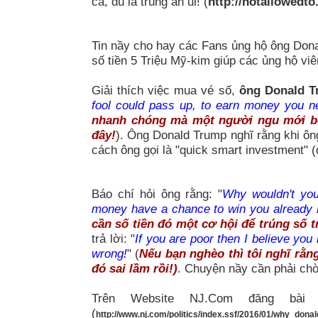
cả, dù là trúng an ủi! (
http://notallowedt
Tin nầy cho hay các Fans ủng hộ ông Donal
số tiền 5 Triệu Mỹ-kim giúp các ủng hộ viê
Giải thích việc mua vé số,
ông Donald 
fool could pass up, to earn money you n
nhanh chóng mà một người ngu mới bỏ 
đây!
). Ông Donald Trump nghĩ rằng khi ông
cách ông gọi là "quick smart investment" 
Báo chí hỏi ông rằng: "
Why wouldn't you
money have a chance to win you already h
cần số tiền đó một cơ hội để trúng số t
trả lời: "
If you are poor then I believe yo
wrong!
" (
Nếu bạn nghèo thì tôi nghĩ rằn
đó sai lầm rồi!)
. Chuyện nầy cần phải ch
Trên Website NJ.Com đăng bài
(
http://www.nj.com/politics/index.ssf/2016/01/why_dona