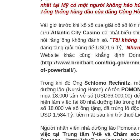
nhất tại Mỹ có một người không háo hứ
Tổng thống hàng đầu của đảng Cộng H
Vài giờ trước khi xổ số của giải xổ số lớn
cựu
Atlantic City Casino
đã phát biểu kh
nói rằng ông không đánh số. "
Tôi không 
đang tăng giải trúng đế USD1.6 Tỷ, "
Nhưng
Website khác cũng khẳng định Don
http://www.breitbart.com/big-governme
(
of-powerball/
).
Trong khi đó
Ông
Schlomo Rechnitz
, m
dưỡng lão (Nursing Home) có tên
POMO
mua 18.000 tấm vé số (USD36.000,00) để p
hiện làm việc tại 80 nhà dưỡng lão trong h
số 18.000 vé số ông tặng, đã trúng lô đ
USD 1.584 Tỷ, tiền mặt sau khi trừ thuế L
Người nhân viên nhà dưỡng lão Pomona m
việc tại Trung tâm Y-tế và Chăm só