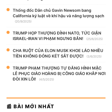
Thống đốc Dân chủ Gavin Newsom bang
California ký luật về khí hậu và năng lượng sạch
(20/9/2025)
TRUMP HỌP THƯỢNG ĐỈNH NATO, TỨC GIẬN
ISRAEL-IRAN VI PHẠM NGƯNG BẮN!
(25/6/2025)
CHA RUỘT CỦA ELON MUSK KHOE LÁO NHIỀU
TIỀN KHÔNG ĐÓNG KÉT SẮT ĐƯỢC!
(3/6/2025)
TRUMP PHẠM THƯỢNG TỰ ĐĂNG HÌNH MẶC
LỄ PHỤC GIÁO HOÀNG BỊ CÔNG GIÁO KHẮP NƠI
ĐÒI XIN LỖI!
(4/5/2025)
📰 BÀI MỚI NHẤT