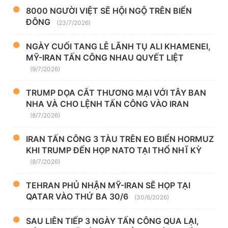
8000 NGƯỜI VIỆT SẼ HỘI NGỘ TRÊN BIỂN
ĐÔNG
(23/7/2026)
NGÀY CUỐI TANG LỄ LÃNH TỤ ALI KHAMENEI,
MỸ-IRAN TẤN CÔNG NHAU QUYẾT LIỆT
(9/7/2026)
TRUMP DỌA CẮT THƯƠNG MẠI VỚI TÂY BAN
NHA VÀ CHO LỆNH TẤN CÔNG VÀO IRAN
(8/7/2026)
IRAN TẤN CÔNG 3 TÀU TRÊN EO BIỂN HORMUZ
KHI TRUMP ĐẾN HỌP NATO TẠI THỔ NHĨ KỲ
(8/7/2026)
TEHRAN PHỦ NHẬN MỸ-IRAN SẼ HỌP TẠI
QATAR VÀO THỨ BA 30/6
(30/6/2026)
SAU LIÊN TIẾP 3 NGÀY TẤN CÔNG QUA LẠI,