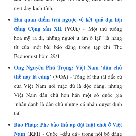
ngờ đầy kịch tính.
Hai quan điểm trái ngược về kết quả đại hội
đảng Cộng sản XII
(VOA)
- 'Một thủ tướng
hoa mỹ ra đi, những người u ám ở lại”' là hàng
tít của một bài báo đăng trong tạp chí The
Economist hôm 29/1
Ông Nguyễn Phú Trọng: Việt Nam ‘dân chủ
thế này là cùng’
(VOA)
- Tổng bí thư tái đắc cử
của Việt Nam nói mặc dù là độc đảng, nhưng
Việt Nam dân chủ hơn hẳn một số quốc gia
‘nhân danh là dân chủ nhưng cá nhân quyết định
tất’
Báo Pháp: Phe bảo thủ áp đặt luật chơi ở Việt
Nam
(RFI)
- Cuộc «đấu đá» trong nội bộ đảng