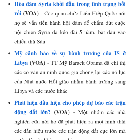
Hòa đàm Syria khởi đầu trong tình trạng bối
rối
(VOA)
- Các quan chức Liên Hiệp Quốc nói
họ sẽ vẫn tiến hành hội đàm để chấm dứt cuộc
nội chiến Syria đã kéo dài 5 năm, bắt đầu vào
chiều thứ Sáu
Mỹ cảnh báo về sự bành trướng của IS ở
Libya
(VOA)
- TT Mỹ Barack Obama đã chỉ thị
các cố vấn an ninh quốc gia chống lại các nỗ lực
của Nhà nước Hồi giáo nhằm bành trướng sang
Libya và các nước khác
Phát hiện dấu hiệu cho phép dự báo các trận
động đất lớn?
(VOA)
- Một nhóm các nhà
nghiên cứu nói họ đã phát hiện ra một hình thái
các dấu hiệu trước các trận động đất cực lớn mà
trước đây đã không ai nhận ra