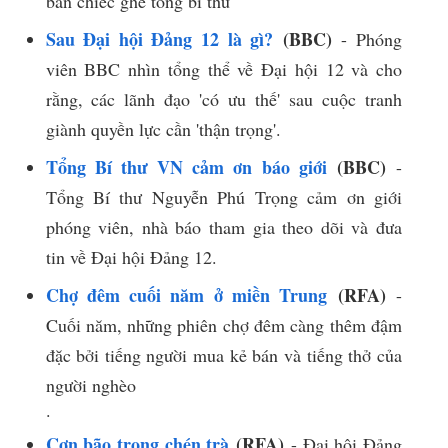
bán chiếc ghế tổng bí thư
Sau Đại hội Đảng 12 là gì?
(BBC)
- Phóng
viên BBC nhìn tổng thể về Đại hội 12 và cho
rằng, các lãnh đạo 'có ưu thế' sau cuộc tranh
giành quyền lực cần 'thận trọng'.
Tổng Bí thư VN cảm ơn báo giới
(BBC)
-
Tổng Bí thư Nguyễn Phú Trọng cảm ơn giới
phóng viên, nhà báo tham gia theo dõi và đưa
tin về Đại hội Đảng 12.
Chợ đêm cuối năm ở miền Trung
(RFA)
-
Cuối năm, những phiên chợ đêm càng thêm đậm
đặc bởi tiếng người mua kẻ bán và tiếng thở của
người nghèo
​.​
Cơn bão trong chén trà
(RFA)
- Đại hội Đảng