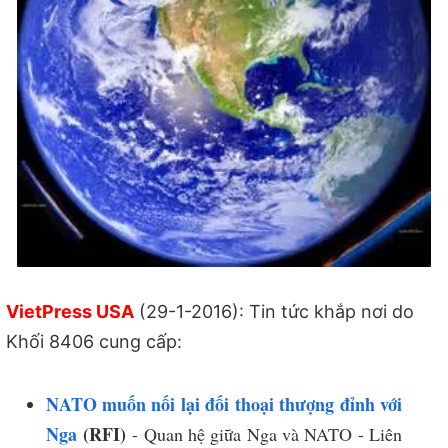
VietPress USA
(29-1-2016): Tin tức khắp nơi do
Khối 8406 cung cấp:
NATO muốn nối lại đối thoại thượng đỉnh với
Nga
(RFI)
- Quan hệ giữa Nga và NATO - Liên