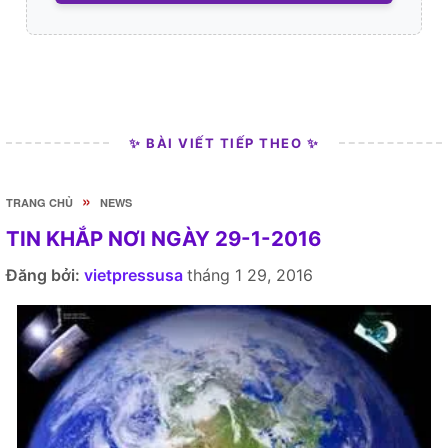
✨ BÀI VIẾT TIẾP THEO ✨
»
TRANG CHỦ
NEWS
TIN KHẮP NƠI NGÀY 29-1-2016
Đăng bởi:
vietpressusa
tháng 1 29, 2016