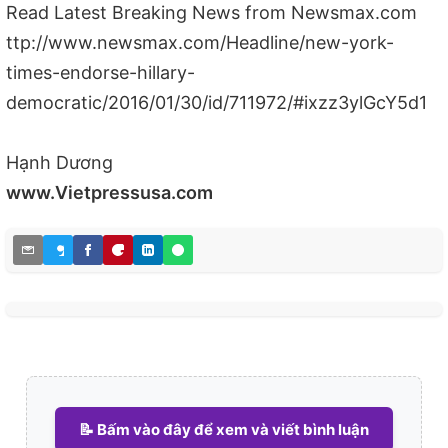
Read Latest Breaking News from Newsmax.com
ttp://www.newsmax.com/Headline/new-york-
times-endorse-hillary-
democratic/2016/01/30/id/711972/#ixzz3ylGcY5d1
Hạnh Dương
www.Vietpressusa.com
📝 Bấm vào đây để xem và viết bình luận