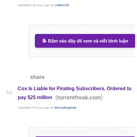
submitted
an hour ago
by
sddesi18
📝 Bấm vào đây để xem và viết bình luận
share
Cox Is Liable for Pirating Subscribers, Ordered to
211
(
)
torrentfreak.com
pay $25 million
submitted
6 hours ago
by
thecodingdude