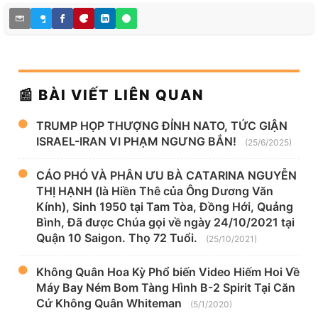
📰 BÀI VIẾT LIÊN QUAN
TRUMP HỌP THƯỢNG ĐỈNH NATO, TỨC GIẬN
ISRAEL-IRAN VI PHẠM NGƯNG BẮN!
(25/6/2025)
CÁO PHÓ VÀ PHÂN ƯU BÀ CATARINA NGUYỄN
THỊ HẠNH (là Hiền Thê của Ông Dương Văn
Kính), Sinh 1950 tại Tam Tòa, Đồng Hới, Quảng
Bình, Đã được Chúa gọi về ngày 24/10/2021 tại
Quận 10 Saigon. Thọ 72 Tuổi.
(25/10/2021)
Không Quân Hoa Kỳ Phổ biến Video Hiếm Hoi Về
Máy Bay Ném Bom Tàng Hình B-2 Spirit Tại Căn
Cứ Không Quân Whiteman
(5/1/2020)