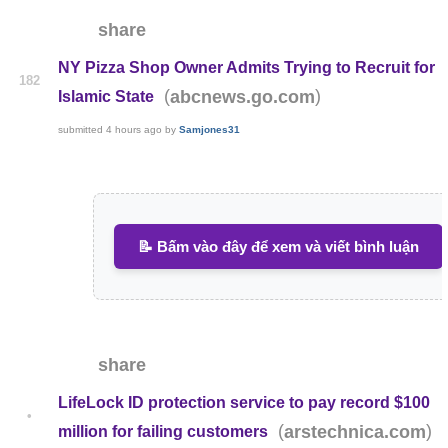
share
NY Pizza Shop Owner Admits Trying to Recruit for
182
(
)
abcnews.go.com
Islamic State
submitted
4 hours ago
by
Samjones31
📝 Bấm vào đây để xem và viết bình luận
share
LifeLock ID protection service to pay record $100
•
(
)
arstechnica.com
million for failing customers