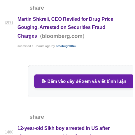
share
Martin Shkreli, CEO Reviled for Drug Price
6531
Gouging, Arrested on Securities Fraud
(
)
bloomberg.com
Charges
submitted
13 hours ago
by
bmchugh0042
📝 Bấm vào đây để xem và viết bình luận
share
12-year-old Sikh boy arrested in US after
1486