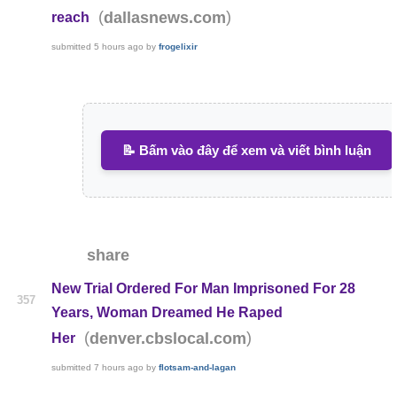
(
)
dallasnews.com
reach
submitted
5 hours ago
by
frogelixir
📝 Bấm vào đây để xem và viết bình luận
share
New Trial Ordered For Man Imprisoned For 28
357
Years, Woman Dreamed He Raped
(
)
denver.cbslocal.com
Her
submitted
7 hours ago
by
flotsam-and-lagan