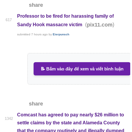
share
Professor to be fired for harassing family of
617
(
)
pix11.com
Sandy Hook massacre victim
submitted
7 hours ago
by
Eierpunsch
📝 Bấm vào đây để xem và viết bình luận
share
Comcast has agreed to pay nearly $26 million to
1342
settle claims by the state and Alameda County
that the company routinely and illegally dumped