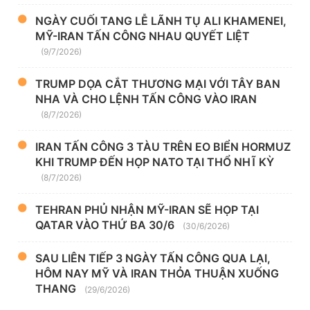
NGÀY CUỐI TANG LỄ LÃNH TỤ ALI KHAMENEI,
MỸ-IRAN TẤN CÔNG NHAU QUYẾT LIỆT
(9/7/2026)
TRUMP DỌA CẮT THƯƠNG MẠI VỚI TÂY BAN
NHA VÀ CHO LỆNH TẤN CÔNG VÀO IRAN
(8/7/2026)
IRAN TẤN CÔNG 3 TÀU TRÊN EO BIỂN HORMUZ
KHI TRUMP ĐẾN HỌP NATO TẠI THỔ NHĨ KỲ
(8/7/2026)
TEHRAN PHỦ NHẬN MỸ-IRAN SẼ HỌP TẠI
QATAR VÀO THỨ BA 30/6
(30/6/2026)
SAU LIÊN TIẾP 3 NGÀY TẤN CÔNG QUA LẠI,
HÔM NAY MỸ VÀ IRAN THỎA THUẬN XUỐNG
THANG
(29/6/2026)