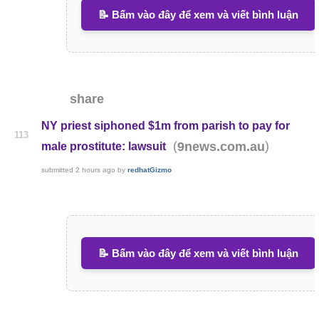
📝 Bấm vào đây để xem và viết bình luận
share
NY priest siphoned $1m from parish to pay for
113
(
)
9news.com.au
male prostitute: lawsuit
submitted
2 hours ago
by
redhatGizmo
📝 Bấm vào đây để xem và viết bình luận