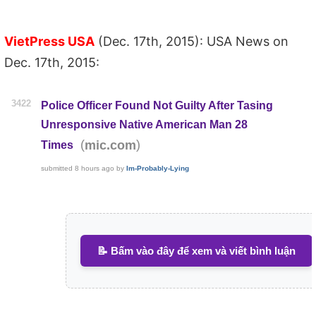
VietPress USA
(Dec. 17th, 2015): USA News on
Dec. 17th, 2015:
3422
Police Officer Found Not Guilty After Tasing
Unresponsive Native American Man 28
(
)
mic.com
Times
submitted
8 hours ago
by
Im-Probably-Lying
📝 Bấm vào đây để xem và viết bình luận