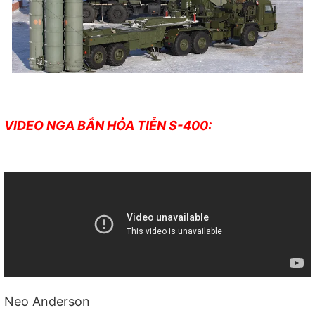
VIDEO NGA BẮN HỎA TIỄN S-400:
Neo Anderson