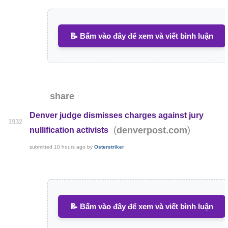
📝 Bấm vào đây để xem và viết bình luận
share
Denver judge dismisses charges against jury
1932
(
)
denverpost.com
nullification activists
submitted
10 hours ago
by
Osterstriker
📝 Bấm vào đây để xem và viết bình luận