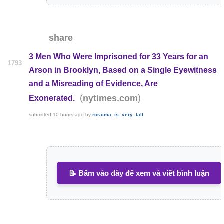
share
3 Men Who Were Imprisoned for 33 Years for an
1793
Arson in Brooklyn, Based on a Single Eyewitness
and a Misreading of Evidence, Are
(
)
nytimes.com
Exonerated.
submitted
10 hours ago
by
roraima_is_very_tall
📝 Bấm vào đây để xem và viết bình luận