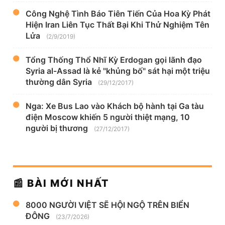
Công Nghệ Tình Báo Tiên Tiến Của Hoa Kỳ Phát
Hiện Iran Liên Tục Thất Bại Khi Thử Nghiệm Tên
Lửa
(2/9/2019)
Tổng Thống Thổ Nhĩ Kỳ Erdogan gọi lãnh đạo
Syria al-Assad là kẻ "khủng bố" sát hại một triệu
thường dân Syria
(29/12/2017)
Nga: Xe Bus Lao vào Khách bộ hành tại Ga tàu
điện Moscow khiến 5 người thiệt mạng, 10
người bị thương
(27/12/2017)
📰 BÀI MỚI NHẤT
8000 NGƯỜI VIỆT SẼ HỘI NGỘ TRÊN BIỂN
ĐÔNG
(23/7/2026)