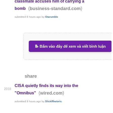
classmate accuses him of carrying a
(
)
business-standard.com
bomb
submitted
6 hours ago
by
Gtarumble
📝 Bấm vào đây để xem và viết bình luận
share
CISA quietly finds its way into the
2018
(
)
wired.com
"Omnibus"
submitted
9 hours ago
by
SlickRhetoric