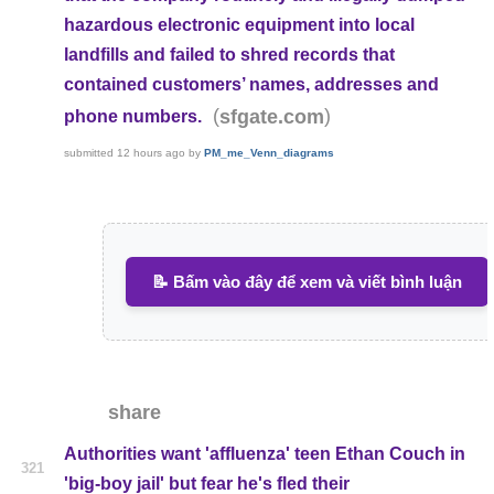
hazardous electronic equipment into local
landfills and failed to shred records that
contained customers’ names, addresses and
(
)
sfgate.com
phone numbers.
submitted
12 hours ago
by
PM_me_Venn_diagrams
📝 Bấm vào đây để xem và viết bình luận
share
Authorities want 'affluenza' teen Ethan Couch in
321
'big-boy jail' but fear he's fled their