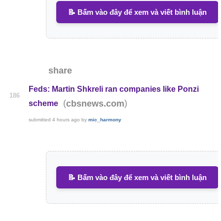
📝 Bấm vào đây để xem và viết bình luận
share
Feds: Martin Shkreli ran companies like Ponzi
186
(
)
cbsnews.com
scheme
submitted
4 hours ago
by
mic_harmony
📝 Bấm vào đây để xem và viết bình luận