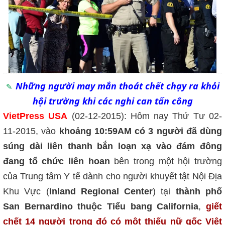
Những người may mắn thoát chết chạy ra khỏi
hội trường khi các nghi can tấn công
VietPress USA
(02-12-2015): Hôm nay Thứ Tư 02-
11-2015, vào
khoảng 10:59AM có 3 người đã dùng
súng dài liên thanh bắn loạn xạ vào đám đông
đang tổ chức liên hoan
bên trong một hội trường
của Trung tâm Y tế dành cho người khuyết tật Nội Địa
Khu Vực (
Inland Regional Center
) tại
thành phố
San Bernardino thuộc Tiểu bang California
,
giết
chết 14 người trong đó có một thiếu nữ gốc Việt