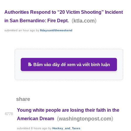
Authorities Respond to “20 Victim Shooting” Incident
(
)
ktla.com
in San Bernardino: Fire Dept.
submitted
an hour ago
by
8daysuntiltheweekend
📝 Bấm vào đây để xem và viết bình luận
share
Young white people are losing their faith in the
4778
(
)
washingtonpost.com
American Dream
submitted
8 hours ago
by
Hockey_and_Taxes