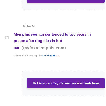
share
Memphis woman sentenced to two years in
878
prison after dog dies in hot
(
)
myfoxmemphis.com
car
submitted
6 hours ago
by
LackingAHeart
📝 Bấm vào đây để xem và viết bình luận