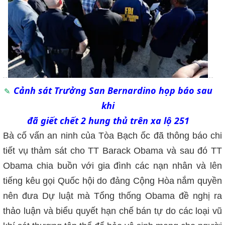
Cảnh sát Trưởng San Bernardino họp báo sau
khi
đã giết chết 2 hung thủ trên xa lộ 251
Bà cố vấn an ninh của Tòa Bạch ốc đã thông báo chi
tiết vụ thảm sát cho TT Barack Obama và sau đó TT
Obama chia buồn với gia đình các nạn nhân và lên
tiếng kêu gọi Quốc hội do đảng Cộng Hòa nắm quyền
nên đưa Dự luật mà Tổng thống Obama đề nghị ra
thảo luận và biểu quyết hạn chế bán tự do các loại vũ