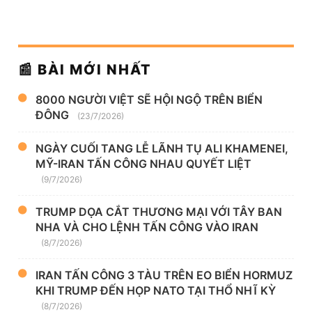
📰 BÀI MỚI NHẤT
8000 NGƯỜI VIỆT SẼ HỘI NGỘ TRÊN BIỂN
ĐÔNG
(23/7/2026)
NGÀY CUỐI TANG LỄ LÃNH TỤ ALI KHAMENEI,
MỸ-IRAN TẤN CÔNG NHAU QUYẾT LIỆT
(9/7/2026)
TRUMP DỌA CẮT THƯƠNG MẠI VỚI TÂY BAN
NHA VÀ CHO LỆNH TẤN CÔNG VÀO IRAN
(8/7/2026)
IRAN TẤN CÔNG 3 TÀU TRÊN EO BIỂN HORMUZ
KHI TRUMP ĐẾN HỌP NATO TẠI THỔ NHĨ KỲ
(8/7/2026)