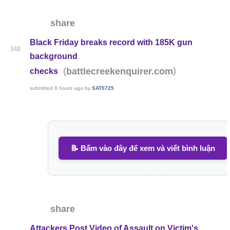
share
Black Friday breaks record with 185K gun
348
background
(
)
battlecreekenquirer.com
checks
submitted
8 hours ago
by
SAT0725
📝 Bấm vào đây để xem và viết bình luận
share
Attackers Post Video of Assault on Victim's