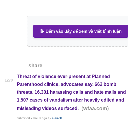
📝 Bấm vào đây để xem và viết bình luận
share
Threat of violence ever-present at Planned
1270
Parenthood clinics, advocates say. 662 bomb
threats, 16,301 harassing calls and hate mails and
1,507 cases of vandalism after heavily edited and
(
)
wfaa.com
misleading videos surfaced.
submitted
7 hours ago
by
claire0