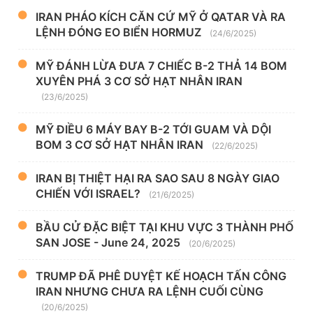
IRAN PHÁO KÍCH CĂN CỨ MỸ Ở QATAR VÀ RA
LỆNH ĐÓNG EO BIỂN HORMUZ
(24/6/2025)
MỸ ĐÁNH LỪA ĐƯA 7 CHIẾC B-2 THẢ 14 BOM
XUYÊN PHÁ 3 CƠ SỞ HẠT NHÂN IRAN
(23/6/2025)
MỸ ĐIỀU 6 MÁY BAY B-2 TỚI GUAM VÀ DỘI
BOM 3 CƠ SỞ HẠT NHÂN IRAN
(22/6/2025)
IRAN BỊ THIỆT HẠI RA SAO SAU 8 NGÀY GIAO
CHIẾN VỚI ISRAEL?
(21/6/2025)
BẦU CỬ ĐẶC BIỆT TẠI KHU VỰC 3 THÀNH PHỐ
SAN JOSE - June 24, 2025
(20/6/2025)
TRUMP ĐÃ PHÊ DUYỆT KẾ HOẠCH TẤN CÔNG
IRAN NHƯNG CHƯA RA LỆNH CUỐI CÙNG
(20/6/2025)