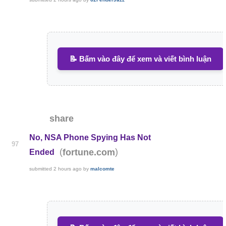
📝 Bấm vào đây để xem và viết bình luận
share
No, NSA Phone Spying Has Not
97
(
)
fortune.com
Ended
submitted
2 hours ago
by
malcomte