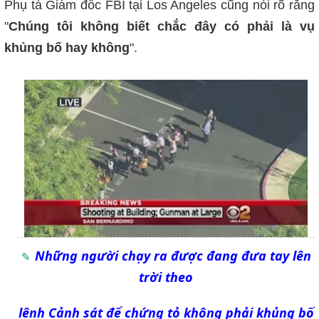
Phụ tá Giám đốc FBI tại Los Angeles cũng nói rõ rằng
"
Chúng tôi không biết chắc đây có phải là vụ
khủng bố hay không
".
Những người chạy ra được đang đưa tay lên
trời theo
lệnh Cảnh sát để chứng tỏ không phải khủng bố