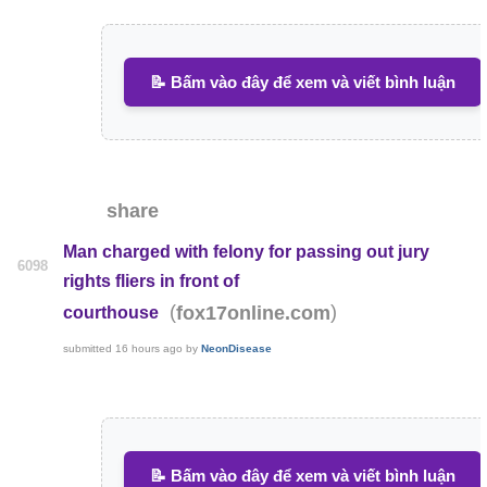
📝 Bấm vào đây để xem và viết bình luận
share
Man charged with felony for passing out jury
6098
rights fliers in front of
(
)
fox17online.com
courthouse
submitted
16 hours ago
by
NeonDisease
📝 Bấm vào đây để xem và viết bình luận