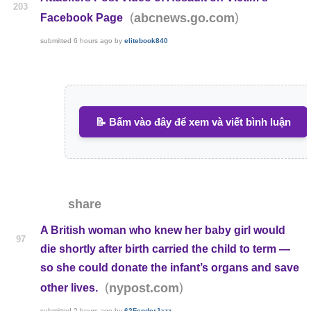
203
(
)
abcnews.go.com
Facebook Page
submitted
6 hours ago
by
elitebook840
📝 Bấm vào đây để xem và viết bình luận
share
A British woman who knew her baby girl would
97
die shortly after birth carried the child to term —
so she could donate the infant’s organs and save
(
)
nypost.com
other lives.
submitted
2 hours ago
by
62FenderJazz