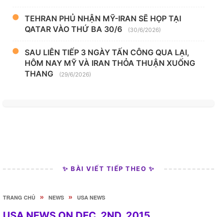
TEHRAN PHỦ NHẬN MỸ-IRAN SẼ HỌP TẠI
QATAR VÀO THỨ BA 30/6
(30/6/2026)
SAU LIÊN TIẾP 3 NGÀY TẤN CÔNG QUA LẠI,
HÔM NAY MỸ VÀ IRAN THỎA THUẬN XUỐNG
THANG
(29/6/2026)
✨ BÀI VIẾT TIẾP THEO ✨
»
»
TRANG CHỦ
NEWS
USA NEWS
USA NEWS ON DEC. 2ND, 2015