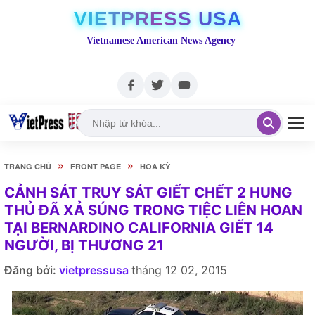
VIETPRESS USA
Vietnamese American News Agency
»
»
TRANG CHỦ
FRONT PAGE
HOA KỲ
CẢNH SÁT TRUY SÁT GIẾT CHẾT 2 HUNG
THỦ ĐÃ XẢ SÚNG TRONG TIỆC LIÊN HOAN
TẠI BERNARDINO CALIFORNIA GIẾT 14
NGƯỜI, BỊ THƯƠNG 21
Đăng bởi:
vietpressusa
tháng 12 02, 2015