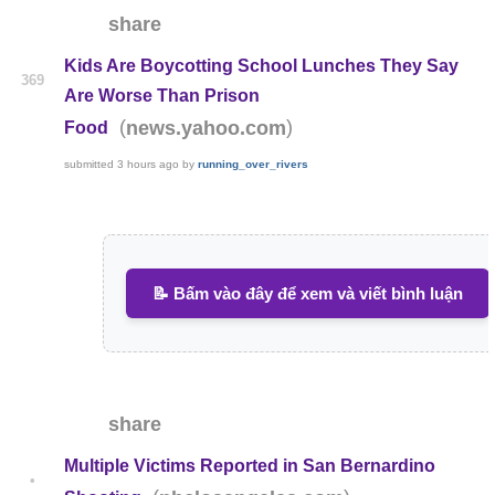
share
Kids Are Boycotting School Lunches They Say
369
Are Worse Than Prison
(
)
news.yahoo.com
Food
submitted
3 hours ago
by
running_over_rivers
📝 Bấm vào đây để xem và viết bình luận
share
Multiple Victims Reported in San Bernardino
•