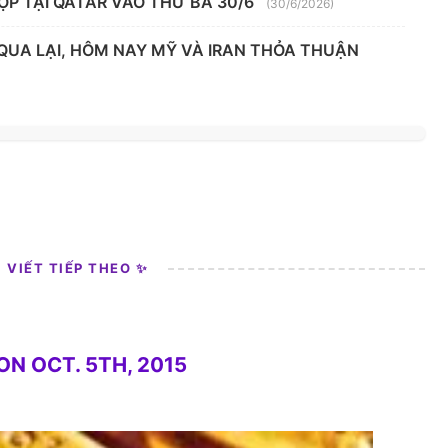
ỌP TẠI QATAR VÀO THỨ BA 30/6
(30/6/2026)
 QUA LẠI, HÔM NAY MỸ VÀ IRAN THỎA THUẬN
I VIẾT TIẾP THEO ✨
N OCT. 5TH, 2015