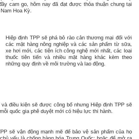
đ
ầy
cam go, hôm nay đã đạt được thỏa thuận chung tại
n Nam Hoa Kỳ.
Hiệp định TPP sẽ phá bỏ rào cản thương mại đối với
các mặt hàng nông nghiệp và các sản phẩm từ sữa,
xe hơi mới, các tiện ích công nghệ mới nhất, các loại
thuốc tiên tiến và nhiều mặt hàng khác kèm theo
những quy định về môi trường và lao động.
ết và điều kiện sẽ được công bố nhưng Hiệp định TPP sẽ
ỗi quốc gia phê duyệt mới có hiệu lực thi hành.
h TPP sẽ vận động mạnh mẽ để bảo vệ sản phẩm của họ
chủ yếu là chống h
à
ng hóa Trung Quốc; hoặc để mở ra