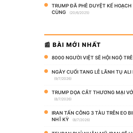
TRUMP ĐÃ PHÊ DUYỆT KẾ HOẠCH
CÙNG
(20/6/2025)
📰 BÀI MỚI NHẤT
8000 NGƯỜI VIỆT SẼ HỘI NGỘ TR
NGÀY CUỐI TANG LỄ LÃNH TỤ ALI
(9/7/2026)
TRUMP DỌA CẮT THƯƠNG MẠI VỚI
(8/7/2026)
IRAN TẤN CÔNG 3 TÀU TRÊN EO B
NHĨ KỲ
(8/7/2026)