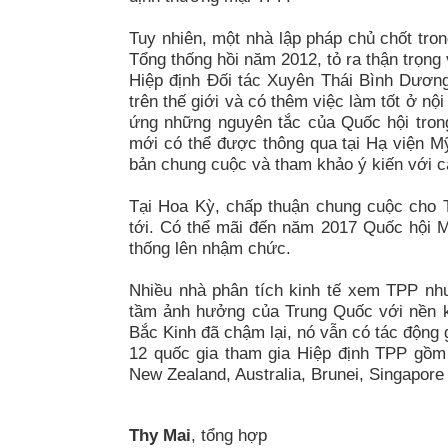
Tuy nhiên, một nhà lập pháp chủ chốt tr
Tổng thống hồi năm 2012, tỏ ra thận trọng
Hiệp định Đối tác Xuyên Thái Bình Dươn
trên thế giới và có thêm việc làm tốt ở nộ
ứng những nguyên tắc của Quốc hội trong
mới có thể được thông qua tại Hạ viện Mỹ
bản chung cuộc và tham khảo ý kiến với cá
Tại Hoa Kỳ, chấp thuận chung cuộc cho T
tới. Có thể mãi đến năm 2017 Quốc hội M
thống lên nhậm chức.
Nhiều nhà phân tích kinh tế xem TPP như
tầm ảnh hưởng của Trung Quốc với nền kin
Bắc Kinh đã chậm lại, nó vẫn có tác động g
12 quốc gia tham gia Hiệp định TPP gồm 
New Zealand, Australia, Brunei, Singapore
Thy Mai
, tổng hợp