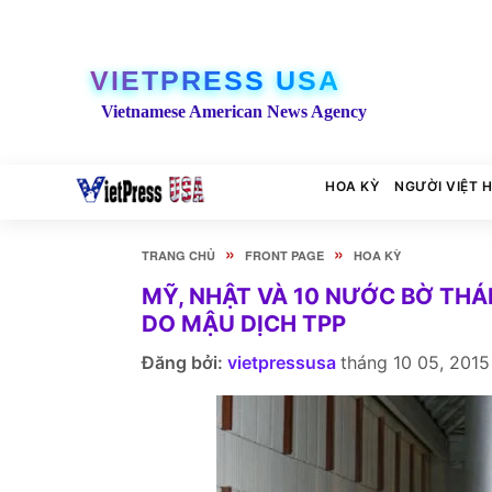
VIETPRESS USA
Vietnamese American News Agency
HOA KỲ
NGƯỜI VIỆT 
»
»
TRANG CHỦ
FRONT PAGE
HOA KỲ
MỸ, NHẬT VÀ 10 NƯỚC BỜ THÁI
DO MẬU DỊCH TPP
Đăng bởi:
vietpressusa
tháng 10 05, 2015