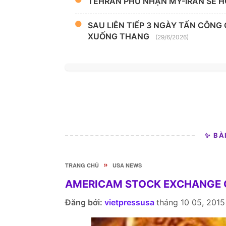
TEHRAN PHỦ NHẬN MỸ-IRAN SẼ H
SAU LIÊN TIẾP 3 NGÀY TẤN CÔNG
XUỐNG THANG
(29/6/2026)
✨ BÀ
»
TRANG CHỦ
USA NEWS
AMERICAM STOCK EXCHANGE O
Đăng bởi:
vietpressusa
tháng 10 05, 2015