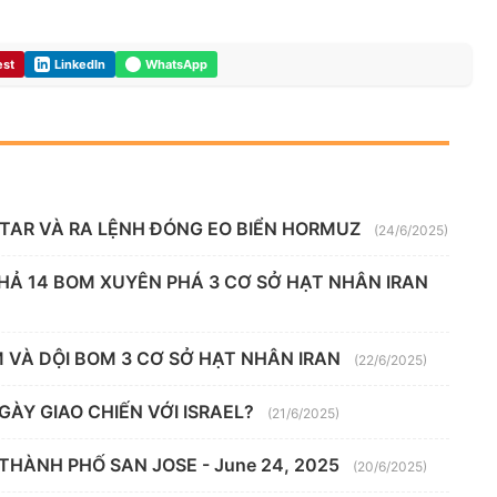
est
LinkedIn
WhatsApp
ATAR VÀ RA LỆNH ĐÓNG EO BIỂN HORMUZ
(24/6/2025)
HẢ 14 BOM XUYÊN PHÁ 3 CƠ SỞ HẠT NHÂN IRAN
M VÀ DỘI BOM 3 CƠ SỞ HẠT NHÂN IRAN
(22/6/2025)
NGÀY GIAO CHIẾN VỚI ISRAEL?
(21/6/2025)
THÀNH PHỐ SAN JOSE - June 24, 2025
(20/6/2025)