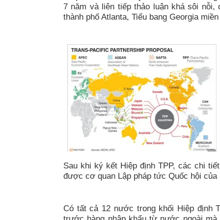
7 năm và liên tiếp thảo luận khá sôi nỗi,
thành phố Atlanta, Tiểu bang Georgia miề
S
au khi ký kết Hiệp định TPP, các chi ti
được cơ quan Lập pháp tức Quốc hội của m
Có tất cả 12 nước trong khối Hiệp địn
trước hàng nhập khẩu từ nước ngoài mà 