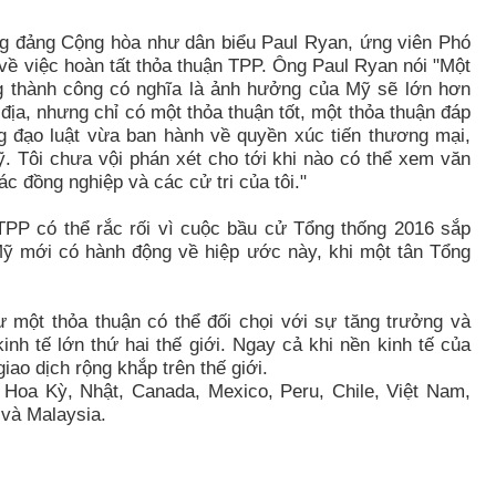
ong đảng Cộng hòa như dân biểu Paul Ryan, ứng viên Phó
 về việc hoàn tất thỏa thuận TPP. Ông Paul Ryan nói "Một
g thành công có nghĩa là ảnh hưởng của Mỹ sẽ lớn hơn
i địa, nhưng chỉ có một thỏa thuận tốt, một thỏa thuận đáp
 đạo luật vừa ban hành về quyền xúc tiến thương mại,
. Tôi chưa vội phán xét cho tới khi nào có thể xem văn
c đồng nghiệp và các cử tri của tôi."
PP có thể rắc rối vì cuộc bầu cử Tổng thống 2016 sắp
ỹ mới có hành động về hiệp ước này, khi một tân Tổng
 một thỏa thuận có thể đối chọi với sự tăng trưởng và
h tế lớn thứ hai thế giới. Ngay cả khi nền kinh tế của
iao dịch rộng khắp trên thế giới.
Hoa Kỳ, Nhật, Canada, Mexico, Peru, Chile, Việt Nam,
 và Malaysia.