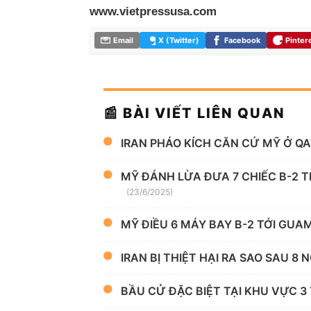
www.vietpressusa.com
Email
X (Twitter)
Facebook
Pinter
📰 BÀI VIẾT LIÊN QUAN
IRAN PHÁO KÍCH CĂN CỨ MỸ Ở Q
MỸ ĐÁNH LỪA ĐƯA 7 CHIẾC B-2 T
(23/6/2025)
MỸ ĐIỀU 6 MÁY BAY B-2 TỚI GUA
IRAN BỊ THIỆT HẠI RA SAO SAU 8 
BẦU CỬ ĐẶC BIỆT TẠI KHU VỰC 3 