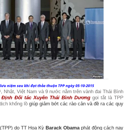
 lưu niệm sau khi đạt thỏa thuận TPP ngày 05-10-2015
 Nhật, Việt Nam và 9 nước nằm trên vành đai Thái Bình
 Định Đối tác Xuyên Thái Bình Dương
gọi tắt là TPP
dịch khổng lồ
giúp giảm bớt các rào cản và đề ra các quy
g (TPP) do TT Hoa Kỳ
Barack Obama
phát động cách nay