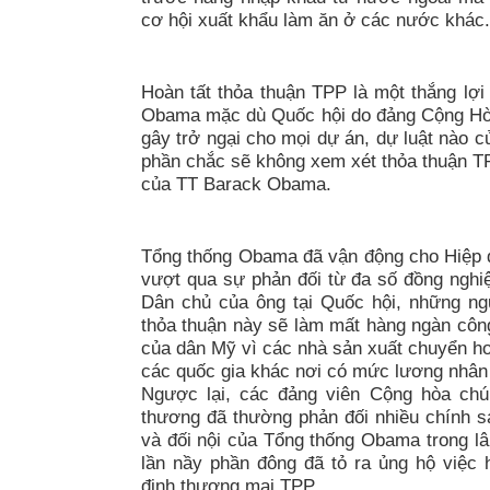
cơ hội xuất khẩu làm ăn ở các nước khác.
Hoàn tất thỏa thuận TPP là một thắng lợ
Obama mặc dù Quốc hội do đảng Cộng Hòa
gây trở ngại cho mọi dự án, dự luật nào
phần chắc sẽ không xem xét thỏa thuận T
của TT Barack Obama.
Tổng thống Obama đã vận động cho Hiệp
vượt qua sự phản đối từ đa số đồng nghi
Dân chủ của ông tại Quốc hội, những ng
thỏa thuận này sẽ làm mất hàng ngàn côn
của dân Mỹ vì các nhà sản xuất chuyển h
các quốc gia khác nơi có mức lương nhân
Ngược lại, các đảng viên Cộng hòa chú
thương đã thường phản đối nhiều chính s
và đối nội của Tổng thống Obama trong l
lần nầy phần đông đã tỏ ra ủng hộ việc 
định thương mại TPP.