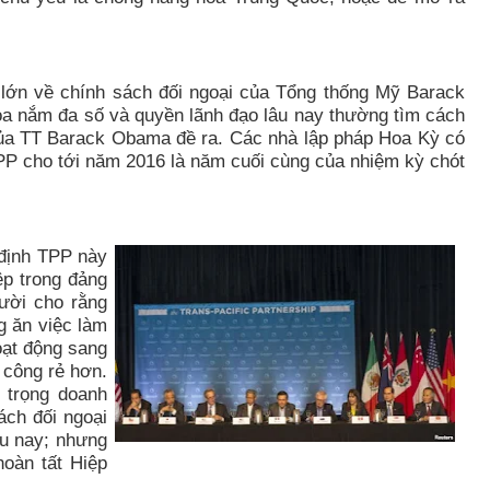
i lớn về chính sách đối ngoại của Tổng thống Mỹ Barack
 nắm đa số và quyền lãnh đạo lâu nay thường tìm cách
 của TT Barack Obama đề ra. Các nhà lập pháp Hoa Kỳ có
PP cho tới năm 2016 là năm cuối cùng của nhiệm kỳ chót
đ
ịnh TPP
này
ệp trong đảng
ười cho rằng
g ăn việc làm
oạt động sang
 công rẻ hơn.
 trọng doanh
ách đối ngoại
âu nay; nhưng
hoàn tất Hiệp