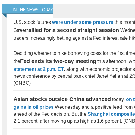
IN THE NEWS TODAY
U.S. stock futures
were under some pressure
this morni
rallied for a second straight session
Street
Wednes
traders increasingly betting against a Fed interest rate h
Deciding whether to hike borrowing costs for the first time
Fed ends its two-day meeting
the
this afternoon, wi
statement at 2 p.m. ET
, along with economic projections
news conference by central bank chief Janet Yellen at 2:
(CNBC)
Asian stocks outside China advanced
today,
on 
gains in oil prices
Wednesday and a positive lead from W
ahead of the Fed decision. But the
Shanghai composite
2.1 percent, after moving up as high as 1.6 percent. (CN