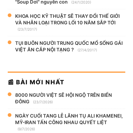
"Soup Dơi" nguyên con
(24/1/2020)
KHOA HỌC KỸ THUẬT SẼ THAY ĐỔI THẾ GIỚI
VÀ NHÂN LOẠI TRONG LỐI 10 NĂM SẮP TỚI
(23/7/2017)
TỤI BUÔN NGƯỜI TRUNG QUỐC MỔ SỐNG GÁI
VIỆT ĂN CẮP NỘI TẠNG ?
(27/4/2017)
📰 BÀI MỚI NHẤT
8000 NGƯỜI VIỆT SẼ HỘI NGỘ TRÊN BIỂN
ĐÔNG
(23/7/2026)
NGÀY CUỐI TANG LỄ LÃNH TỤ ALI KHAMENEI,
MỸ-IRAN TẤN CÔNG NHAU QUYẾT LIỆT
(9/7/2026)