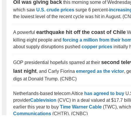
Oil was giving back
this morning some of Wednesday'
which saw
U.S. crude prices
surge 6 percent-
increasin
the lowest level of the recent cycle was hit in August. (
earthquake hit off the coast of Chile
A powerful
W
killing eight people and
forcing a million from their ho
about supply disruptions pushed
copper prices
initially
second tele
GOP presidential hopefuls sparred at their
last night
, and Carly Fiorina
emerged as the victor
, g
digs at Donald Trump. (CNBC)
Netherlands-based telecom Altice
has agreed to buy
U.
provider
Cablevision
(CVC) in a deal valued at $17.7 billi
earlier this year to buy
Time Warner Cable
(TWC), which
Communications
(CHTR). (CNBC)
Federal prosecutors
were set to announce
a settlement 