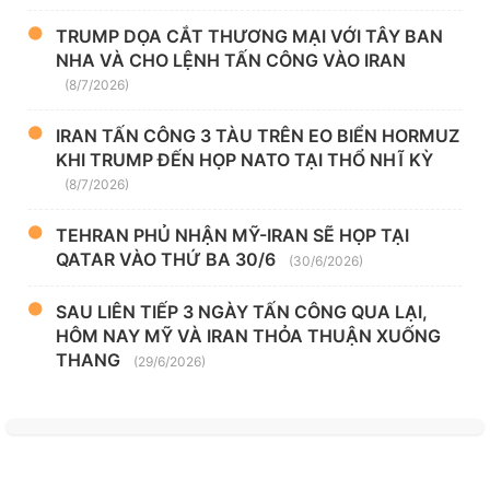
TRUMP DỌA CẮT THƯƠNG MẠI VỚI TÂY BAN
NHA VÀ CHO LỆNH TẤN CÔNG VÀO IRAN
(8/7/2026)
IRAN TẤN CÔNG 3 TÀU TRÊN EO BIỂN HORMUZ
KHI TRUMP ĐẾN HỌP NATO TẠI THỔ NHĨ KỲ
(8/7/2026)
TEHRAN PHỦ NHẬN MỸ-IRAN SẼ HỌP TẠI
QATAR VÀO THỨ BA 30/6
(30/6/2026)
SAU LIÊN TIẾP 3 NGÀY TẤN CÔNG QUA LẠI,
HÔM NAY MỸ VÀ IRAN THỎA THUẬN XUỐNG
THANG
(29/6/2026)