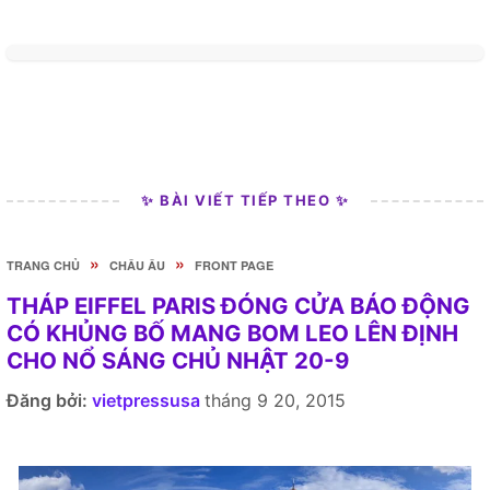
✨ BÀI VIẾT TIẾP THEO ✨
»
»
TRANG CHỦ
CHÂU ÂU
FRONT PAGE
THÁP EIFFEL PARIS ĐÓNG CỬA BÁO ĐỘNG
CÓ KHỦNG BỐ MANG BOM LEO LÊN ĐỊNH
CHO NỔ SÁNG CHỦ NHẬT 20-9
Đăng bởi:
vietpressusa
tháng 9 20, 2015