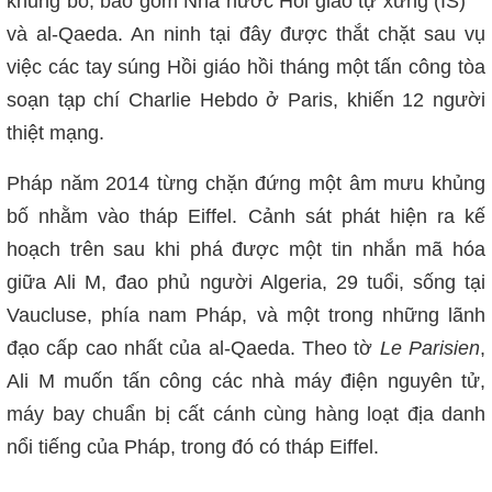
khủng bố, bao gồm Nhà nước Hồi giáo tự xưng (IS)
và al-Qaeda. An ninh tại đây được thắt chặt sau vụ
việc các tay súng Hồi giáo hồi tháng một tấn công tòa
soạn tạp chí Charlie Hebdo ở Paris, khiến 12 người
thiệt mạng.
Pháp năm 2014 từng chặn đứng một âm mưu khủng
bố nhằm vào tháp Eiffel. Cảnh sát phát hiện ra kế
hoạch trên sau khi phá được một tin nhắn mã hóa
giữa Ali M, đao phủ người Algeria, 29 tuổi, sống tại
Vaucluse, phía nam Pháp, và một trong những lãnh
đạo cấp cao nhất của al-Qaeda. Theo tờ
Le Parisien
,
Ali M muốn tấn công các nhà máy điện nguyên tử,
máy bay chuẩn bị cất cánh cùng hàng loạt địa danh
nổi tiếng của Pháp, trong đó có tháp Eiffel.