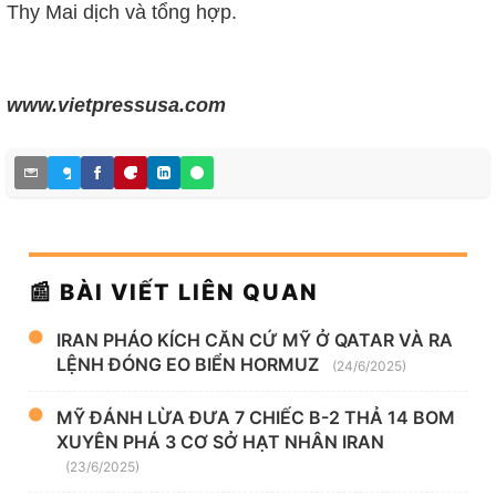
Thy Mai
dịch và tổng hợp.
www.vietpressusa.com
📰 BÀI VIẾT LIÊN QUAN
IRAN PHÁO KÍCH CĂN CỨ MỸ Ở QATAR VÀ RA
LỆNH ĐÓNG EO BIỂN HORMUZ
(24/6/2025)
MỸ ĐÁNH LỪA ĐƯA 7 CHIẾC B-2 THẢ 14 BOM
XUYÊN PHÁ 3 CƠ SỞ HẠT NHÂN IRAN
(23/6/2025)