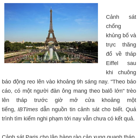
Cảnh sát
chống
khủng bố và
trực thăng
đổ về tháp
Eiffel sau
khi chuông
báo động reo lên vào khoảng 9h sáng nay. "Theo báo
cáo, có một người đàn ông mang theo balô lớn" trèo
lên tháp trước giờ mở cửa khoảng một
tiếng,
IBTimes
dẫn nguồn tin cảnh sát cho biết. Quá
trình tìm kiếm nghi phạm tới nay vẫn chưa có kết quả.
Cảnh sát Paris cho lập
hàng rào cản
xung quanh tháp.