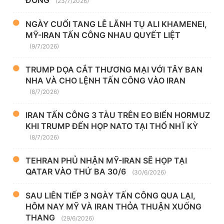
ĐÔNG
(23/7/2026)
NGÀY CUỐI TANG LỄ LÃNH TỤ ALI KHAMENEI,
MỸ-IRAN TẤN CÔNG NHAU QUYẾT LIỆT
(9/7/2026)
TRUMP DỌA CẮT THƯƠNG MẠI VỚI TÂY BAN
NHA VÀ CHO LỆNH TẤN CÔNG VÀO IRAN
(8/7/2026)
IRAN TẤN CÔNG 3 TÀU TRÊN EO BIỂN HORMUZ
KHI TRUMP ĐẾN HỌP NATO TẠI THỔ NHĨ KỲ
(8/7/2026)
TEHRAN PHỦ NHẬN MỸ-IRAN SẼ HỌP TẠI
QATAR VÀO THỨ BA 30/6
(30/6/2026)
SAU LIÊN TIẾP 3 NGÀY TẤN CÔNG QUA LẠI,
HÔM NAY MỸ VÀ IRAN THỎA THUẬN XUỐNG
THANG
(29/6/2026)