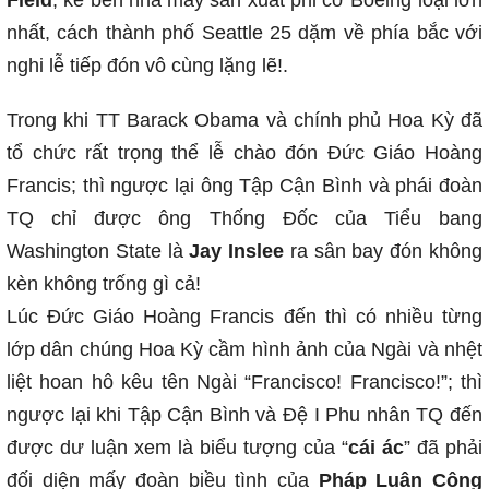
Field
, kế bên nhà máy sản xuất phi cơ Boeing loại lớn
nhất, cách thành phố Seattle 25 dặm về phía bắc với
nghi lễ tiếp đón vô cùng lặng lẽ!.
Trong khi TT Barack Obama và chính phủ Hoa Kỳ đã
tổ chức rất trọng thể lễ chào đón Đức Giáo Hoàng
Francis; thì ngược lại ông Tập Cận Bình và phái đoàn
TQ chỉ được ông Thống Đốc của Tiểu bang
Washington State là
Jay Inslee
ra sân bay đón không
kèn không trống gì cả!
Lúc Đức Giáo Hoàng Francis đến thì có nhiều từng
lớp dân chúng Hoa Kỳ cầm hình ảnh của Ngài và nhệt
liệt hoan hô kêu tên Ngài “Francisco! Francisco!”; thì
ngược lại khi Tập Cận Bình và Đệ I Phu nhân TQ đến
được dư luận xem là biểu tượng của “
cái ác
” đã phải
đối diện mấy đoàn biều tình của
Pháp Luân Công