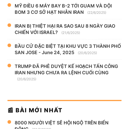
MỸ ĐIỀU 6 MÁY BAY B-2 TỚI GUAM VÀ DỘI
BOM 3 CƠ SỞ HẠT NHÂN IRAN
(22/6/2025)
IRAN BỊ THIỆT HẠI RA SAO SAU 8 NGÀY GIAO
CHIẾN VỚI ISRAEL?
(21/6/2025)
BẦU CỬ ĐẶC BIỆT TẠI KHU VỰC 3 THÀNH PHỐ
SAN JOSE - June 24, 2025
(20/6/2025)
TRUMP ĐÃ PHÊ DUYỆT KẾ HOẠCH TẤN CÔNG
IRAN NHƯNG CHƯA RA LỆNH CUỐI CÙNG
(20/6/2025)
📰 BÀI MỚI NHẤT
8000 NGƯỜI VIỆT SẼ HỘI NGỘ TRÊN BIỂN