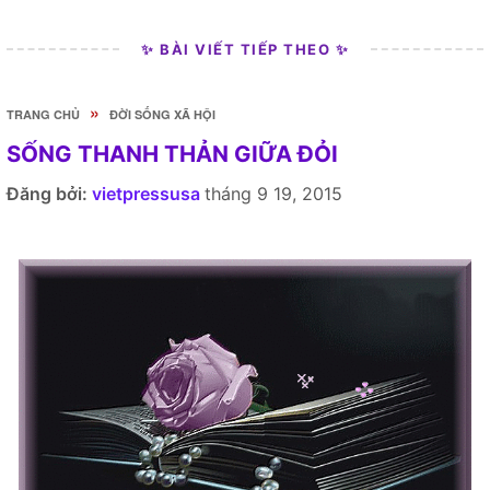
✨ BÀI VIẾT TIẾP THEO ✨
»
TRANG CHỦ
ĐỜI SỐNG XÃ HỘI
SỐNG THANH THẢN GIỮA ĐỎ̀I
Đăng bởi:
vietpressusa
tháng 9 19, 2015