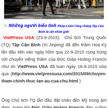
Những người biểu tình
Pháp Luân Công
chống Tập Cận
Bình là sát nhân giết
VietPress USA
(23-9-2015): Chủ tịch Trung Quốc
(TQ)
Tập Cận Bình
(Xi Jinping) đã đến thăm Hoa Kỳ
lần đầu tiên vào ngày hôm qua 22-9-2015 cùng trùng
với chuyến viếng thăm của Đức Giáo Hoàng Francis
như tin
VietPress USA
đã loan ngày 16-9-2015 vừa
qua (
http://www.vietpressusa.com/2015/09/chuyen-
tham-chinh-thuc-lan-au-cua-chu.html
)
Ông Chủ tịch TQ lần đầu đặt chân đến Mỹ trong ảm
đạm, trong khi
Đức Giáo Hoàng Francis
đáp xuống