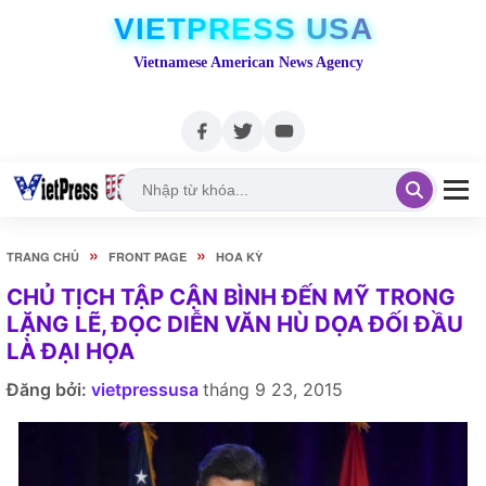
VIETPRESS USA
Vietnamese American News Agency
»
»
TRANG CHỦ
FRONT PAGE
HOA KỲ
CHỦ TỊCH TẬP CẬN BÌNH ĐẾN MỸ TRONG
LẶNG LẼ, ĐỌC DIỄN VĂN HÙ DỌA ĐỐI ĐẦU
LÀ ĐẠI HỌA
Đăng bởi:
vietpressusa
tháng 9 23, 2015