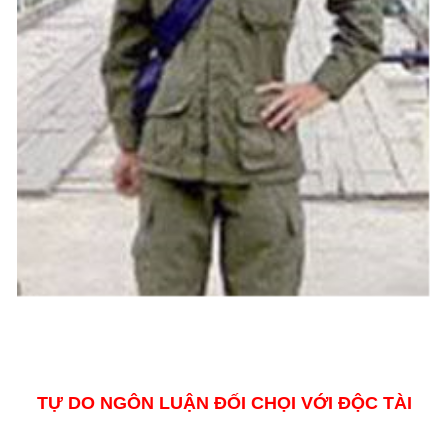
TỰ DO NGÔN LUẬN ĐỐI CHỌI VỚI ĐỘC TÀI