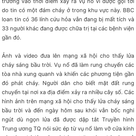
trường vào thời điểm xảy ra vụ nổ vì được gọi tới
do tin có một đám cháy ở trong khu vực này. BBC
loan tin có 36 lính cứu hỏa vẫn đang bị mất tích và
33 người khác đang được chữa trị tại các bệnh viện
gần đó.
Ảnh và video đưa lên mạng xã hội cho thấy lửa
cháy sáng bầu trời. Vụ nổ đã làm rung chuyển các
tòa nhà xung quanh và khiến các phương tiện gần
đó phát cháy. Người dân cho biết mặt đất rung
chuyển tại nơi xa địa điểm xảy ra nhiều cây số. Các
hình ảnh trên mạng xã hội cho thấy lửa cháy sáng
bầu trời và đến ngày hôm sau khói vẫn bốc nghi
ngút dù ngọn lửa đã được dập tắt Truyền hình
Trung ương TQ nói sức ép từ vụ nổ làm vỡ cửa kính