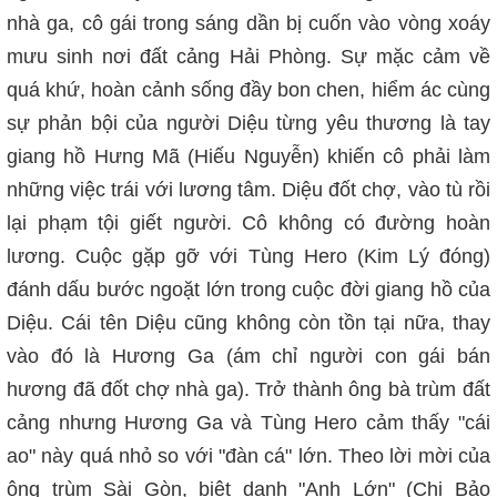
nhà ga, cô gái trong sáng dần bị cuốn vào vòng xoáy
mưu sinh nơi đất cảng Hải Phòng. Sự mặc cảm về
quá khứ, hoàn cảnh sống đầy bon chen, hiểm ác cùng
sự phản bội của người Diệu từng yêu thương là tay
giang hồ Hưng Mã (Hiếu Nguyễn) khiến cô phải làm
những việc trái với lương tâm. Diệu đốt chợ, vào tù rồi
lại phạm tội giết người. Cô không có đường hoàn
lương. Cuộc gặp gỡ với Tùng Hero (Kim Lý đóng)
đánh dấu bước ngoặt lớn trong cuộc đời giang hồ của
Diệu. Cái tên Diệu cũng không còn tồn tại nữa, thay
vào đó là Hương Ga (ám chỉ người con gái bán
hương đã đốt chợ nhà ga). Trở thành ông bà trùm đất
cảng nhưng Hương Ga và Tùng Hero cảm thấy "cái
ao" này quá nhỏ so với "đàn cá" lớn. Theo lời mời của
ông trùm Sài Gòn, biệt danh "Anh Lớn" (Chi Bảo