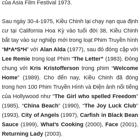
của Asia Film Festival 1973.
Sau ngày 30-4-1975, Kiều Chinh lại chạy nạn qua định
cư tại California Hoa Kỳ vào tuổi đời 38, Kiều Chinh
bắt tay vào sự nghiệp mới trong loạt Phim Truyền hình
“
M*A*S*H
” với
Alan Alda
(1977), sau đó đóng cặp với
Lee Remie
trong loạt Phim “
The Letter”
(1983). Đóng
chung với
Kris Kristofferson
trong phim “
Welcome
Home
” (1989). Cho đến nay, Kiều Chinh đã đóng
trong hơn 100 Phim Truyền Hình và Điện ảnh nổi tiếng
của Hollywood như “
The Girl who spelled Freedom
”
(1985), “
China Beach
” (1990), “
The Joy Luck Club
”
(1993),
City of Angels
(1997),
Carfish in Black Bean
Sauce
(1999),
What’s Cooking
(2000),
Face
(2001),
Returning Lady
(2003).