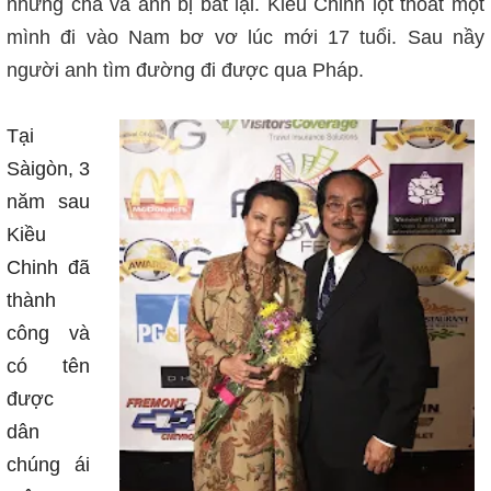
nhưng cha và anh bị bắt lại. Kiều Chinh lọt thoát một
mình đi vào Nam bơ vơ lúc mới 17 tuổi. Sau nầy
người anh tìm đường đi được qua Pháp.
Tại
Sàigòn, 3
năm sau
Kiều
Chinh đã
thành
công và
có tên
được
dân
chúng ái