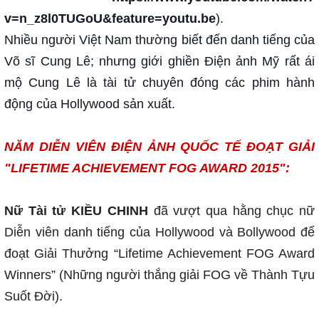
v=n_z8l0TUGoU&feature=youtu.be
).
Nhiều người Việt Nam thường biết đến danh tiếng của
Võ sĩ Cung Lê; nhưng giới ghiền Điện ảnh Mỹ rất ái
mộ Cung Lê là tài tử chuyên đóng các phim hành
động của Hollywood sản xuất.
NĂM DIỄN VIÊN ĐIỆN ẢNH QUỐC TẾ ĐOẠT GIẢI
"LIFETIME ACHIEVEMENT FOG AWARD 2015":
Nữ Tài tử KIỀU CHINH
đã vượt qua hằng chục nữ
Diễn viên danh tiếng của Hollywood và Bollywood để
đoạt Giải Thưởng “Lifetime Achievement FOG Award
Winners” (Những người thắng giải FOG về Thành Tựu
Suốt Đời).