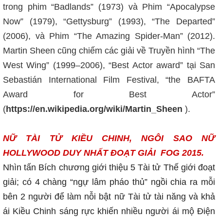
trong phim “Badlands” (1973) và Phim “Apocalypse
Now” (1979), “Gettysburg” (1993), “The Departed”
(2006), và Phim “The Amazing Spider-Man” (2012).
Martin Sheen cũng chiếm các giải về Truyền hình “The
West Wing” (1999–2006), “Best Actor award” tại San
Sebastián International Film Festival, “the BAFTA
Award for Best Actor”
(
https://en.wikipedia.org/wiki/Martin_Sheen
).
NỮ TÀI TỬ KIỀU CHINH, NGÔI SAO NỮ
HOLLYWOOD DUY NHẤT ĐOẠT GIẢI FOG 2015.
Nhìn tấn Bích chương giới thiệu 5 Tài tử Thế giới đoạt
giải; có 4 chàng “ngự lâm pháo thủ” ngồi chia ra mỗi
bên 2 người để làm nỗi bật nữ Tài tử tài năng và khả
ái Kiều Chinh sáng rực khiến nhiều người ái mộ Điện