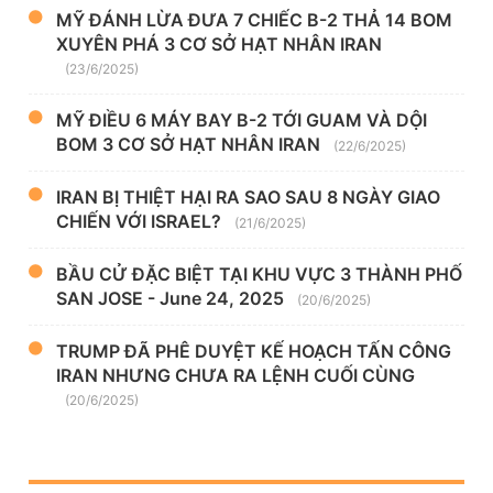
MỸ ĐÁNH LỪA ĐƯA 7 CHIẾC B-2 THẢ 14 BOM
XUYÊN PHÁ 3 CƠ SỞ HẠT NHÂN IRAN
(23/6/2025)
MỸ ĐIỀU 6 MÁY BAY B-2 TỚI GUAM VÀ DỘI
BOM 3 CƠ SỞ HẠT NHÂN IRAN
(22/6/2025)
IRAN BỊ THIỆT HẠI RA SAO SAU 8 NGÀY GIAO
CHIẾN VỚI ISRAEL?
(21/6/2025)
BẦU CỬ ĐẶC BIỆT TẠI KHU VỰC 3 THÀNH PHỐ
SAN JOSE - June 24, 2025
(20/6/2025)
TRUMP ĐÃ PHÊ DUYỆT KẾ HOẠCH TẤN CÔNG
IRAN NHƯNG CHƯA RA LỆNH CUỐI CÙNG
(20/6/2025)