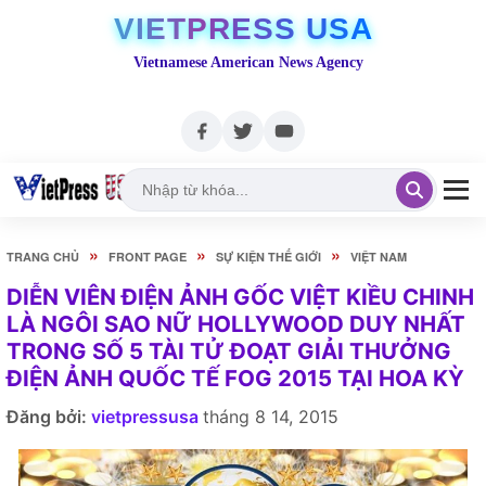
VIETPRESS USA
Vietnamese American News Agency
»
»
»
TRANG CHỦ
FRONT PAGE
SỰ KIỆN THẾ GIỚI
VIỆT NAM
DIỄN VIÊN ĐIỆN ẢNH GỐC VIỆT KIỀU CHINH
LÀ NGÔI SAO NỮ HOLLYWOOD DUY NHẤT
TRONG SỐ 5 TÀI TỬ ĐOẠT GIẢI THƯỞNG
ĐIỆN ẢNH QUỐC TẾ FOG 2015 TẠI HOA KỲ
Đăng bởi:
vietpressusa
tháng 8 14, 2015