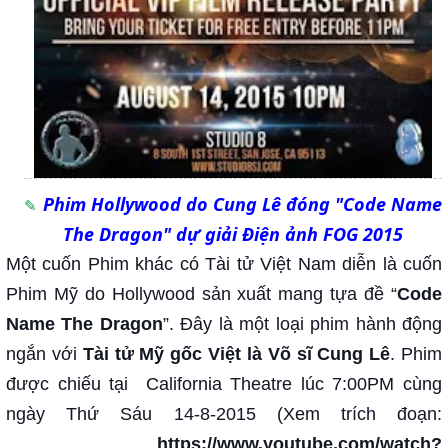
Phim Hollywood do Cung Lê đóng "Code Name
The Dragon" dự giải Điện ảnh FOG 2015
Một cuốn Phim khác có Tài tử Việt Nam diễn là cuốn
Phim Mỹ do Hollywood sản xuất mang tựa đề “
Code
Name The Dragon
”. Đây là một loại phim hành động
ngắn với
Tài tử Mỹ gốc Việt là Võ sĩ Cung Lê
. Phim
được chiếu tại California Theatre lúc 7:00PM cùng
ngày Thứ Sáu 14-8-2015 (Xem trích đoạn:
https://www.youtube.com/watch?