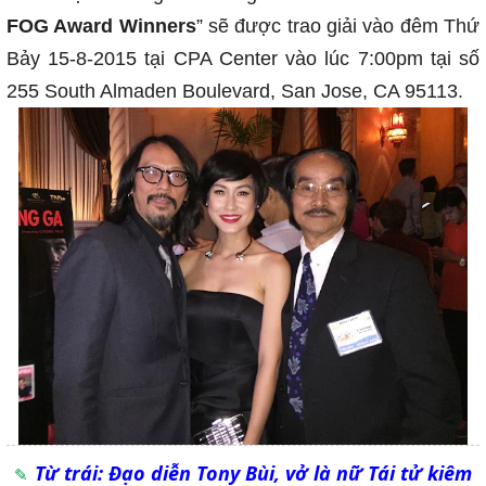
FOG Award Winners
” sẽ được trao giải vào đêm Thứ
Bảy 15-8-2015 tại CPA Center vào lúc 7:00pm tại số
255 South Almaden Boulevard, San Jose, CA 95113
.
Từ trái: Đạo diễn Tony Bùi, vở là nữ Tái tử kiêm