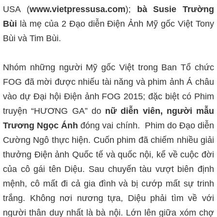
USA (
www.vietpressusa.com
);
bà Susie Trường
Bùi
là mẹ của 2 Đạo diễn Điện Ảnh Mỹ gốc Việt Tony
Bùi và Tim Bùi.
Nhóm những người Mỹ gốc Việt trong Ban Tổ chức
FOG đã mời được nhiếu tài năng và phim ảnh Á châu
vào dự Đại hội Điện ảnh FOG 2015; đặc biệt có Phim
truyện “HƯƠNG GA” do
nữ diễn viên, người mẫu
Trương Ngọc Ánh
đóng vai chính. Phim do Đạo diễn
Cường Ngô thực hiện. Cuốn phim đã chiếm nhiều giải
thưởng Điện ảnh Quốc tế và quốc nội, kể về cuộc đời
của cô gái tên Diệu. Sau chuyến tàu vượt biên định
mệnh, cô mất đi cả gia đình và bị cướp mất sự trinh
trắng. Không nơi nương tựa, Diệu phải tìm về với
người thân duy nhất là bà nội. Lớn lên giữa xóm chợ