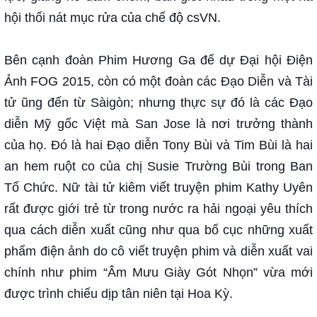
hội thối nát mục rửa của chế độ csVN.
Bên cạnh đoàn Phim Hương Ga đế dự Đại hội Điện
Ảnh FOG 2015, còn có một đoàn các Đạo Diễn và Tài
tử ũng đến từ Sàigòn; nhưng thực sự đó là các Đạo
diễn Mỹ gốc Việt mà San Jose là nơi trưởng thành
của họ. Đó là hai Đạo diễn Tony Bùi và Tim Bùi là hai
an hem ruột co của chị Susie Trường Bùi trong Ban
Tổ Chức. Nữ tài tử kiêm viết truyện phim Kathy Uyên
rất được giới trẻ từ trong nước ra hải ngoại yêu thích
qua cách diễn xuất cũng như qua bố cục những xuất
phẩm điện ảnh do cô viết truyện phim và diễn xuất vai
chính như phim “Âm Mưu Giày Gót Nhọn” vừa mới
được trình chiếu dịp tân niên tại Hoa Kỳ.