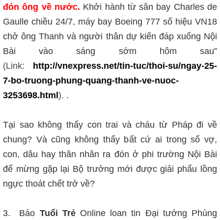
đón ông về nước.
Khởi hành từ sân bay Charles de
Gaulle chiều 24/7, máy bay Boeing 777 số hiệu VN18
chở ông Thanh và người thân dự kiến đáp xuống Nội
Bài vào sáng sớm hôm sau”
(Link:
http://vnexpress.net/tin-tuc/thoi-su/ngay-25-
7-bo-truong-phung-quang-thanh-ve-nuoc-
3253698.html
).
.
Tại sao không thấy con trai và cháu từ Pháp đi về
chung? Và cũng không thấy bất cứ ai trong số vợ,
con, dâu hay thân nhân ra đón ở phi trường Nội Bài
để mừng gặp lại Bộ trưởng mới được giải phẩu lồng
ngực thoát chết trở về?
3. Báo
Tuổi Trẻ
Online loan tin Đại tướng Phùng