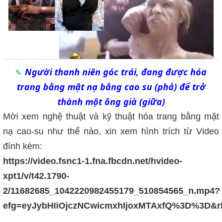
Người thanh niên góc trái, đang được hóa
trang bằng mặt nạ bằng cao su (phả) để trở
thành một ông già (giữa)
Mời xem nghệ thuật và kỹ thuật hóa trang bằng mặt
nạ cao-su như thế nào, xin xem hình trích từ Video
đính kèm:
https://video.fsnc1-1.fna.fbcdn.net/hvideo-
xpt1/v/t42.1790-
2/11682685_1042220982455179_510854565_n.mp4?
efg=eyJybHIiOjczNCwicmxhIjoxMTAxfQ%3D%3D&r