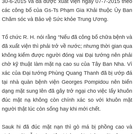
30-6-2015 và đã được xuất viện ngày 07-7-2015 theo
các công bố của Gs-Ts Phạm Gia Khải thuộc Ủy Ban
Chăm sóc và Bảo vệ Sức khỏe Trung Ương.
Tổ chức R. H. nói rằng “Nếu đã công bố chữa bệnh và
đã xuất viện thì phải trở về nước; nhưng thời gian qua
không kiếm được người đóng vai Đại tướng nên phải
chờ kỹ thuật làm mặt nạ cao su của Tây Ban Nha. Vì
xác của Đại tướng Phùng Quang Thanh đã bị ướp đá
tại nhà quàn bệnh viện Georges Pompidou nên biến
dạng mặt sung lên đã gây trở ngại cho việc lấy khuôn
đúc mặt nạ không còn chính xác so với khuôn mặt
người thật lúc còn sống hay khi mới chết.
Sauk hi đã đúc mặt nạn thì gò má bị phồng cao và