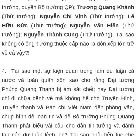
trưởng, quyền Bộ trưởng QP);
Trương Quang Khánh
(Thứ trưởng);
Nguyễn Chí Vịnh
(Thứ trưởng);
Lê
Hữu Đức
(Thứ trưởng);
Nguyễn Văn Hiến
(Thứ
trưởng);
Nguyễn Thành Cung
(Thứ trưởng). Tại sao
không có ông Tướng thuộc cấp nào ra đón xếp lớn trở
về cả vậy?!
4. Tại sao một sự kiện quan trọng làm dư luận cả
nước và toàn quân xôn xao cho rằng Đại tướng
Phùng Quang Thanh bị ám sát chết; nay Đại tường
chỉ đi chữa bệnh về mà không hề cho Truyền Hình,
Truyền thanh và Báo chí Việt Nam đến phỏng vấn,
chụp hình để loan tin và để Bộ trưởng Phùng Quang
Thanh phát biểu vài câu cho dân tin tưởng và đánh
tan các dư luận lệch lạc? Tại sao phải tiếp tục che