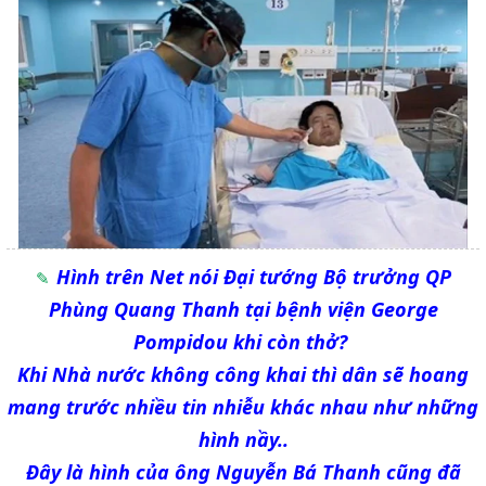
Hình trên Net nói Đại tướng Bộ trưởng QP
Phùng Quang Thanh tại bệnh viện George
Pompidou khi còn thở?
Khi Nhà nước không công khai thì dân sẽ hoang
mang trước nhiều tin nhiễu khác nhau như những
hình nầy..
Đây là hình của ông Nguyễn Bá Thanh cũng đã