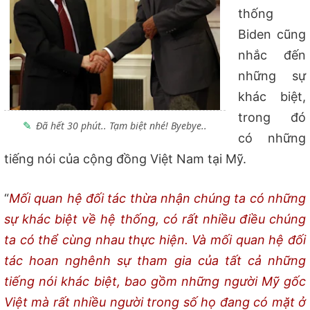
thống
Biden cũng
nhắc đến
những sự
khác biệt,
trong đó
Đã hết 30 phút.. Tạm biệt nhé! Byebye..
có những
tiếng nói của cộng đồng Việt Nam tại Mỹ.
“
Mối quan hệ đối tác thừa nhận chúng ta có những
sự khác biệt về hệ thống, có rất nhiều điều chúng
ta có thể cùng nhau thực hiện. Và mối quan hệ đối
tác hoan nghênh sự tham gia của tất cả những
tiếng nói khác biệt, bao gồm những người Mỹ gốc
Việt mà rất nhiều người trong số họ đang có mặt ở