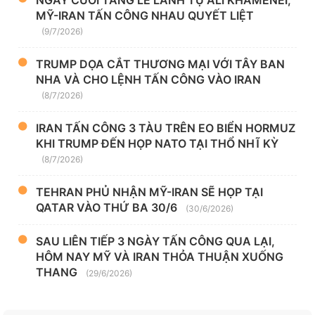
NGÀY CUỐI TANG LỄ LÃNH TỤ ALI KHAMENEI,
MỸ-IRAN TẤN CÔNG NHAU QUYẾT LIỆT
(9/7/2026)
TRUMP DỌA CẮT THƯƠNG MẠI VỚI TÂY BAN
NHA VÀ CHO LỆNH TẤN CÔNG VÀO IRAN
(8/7/2026)
IRAN TẤN CÔNG 3 TÀU TRÊN EO BIỂN HORMUZ
KHI TRUMP ĐẾN HỌP NATO TẠI THỔ NHĨ KỲ
(8/7/2026)
TEHRAN PHỦ NHẬN MỸ-IRAN SẼ HỌP TẠI
QATAR VÀO THỨ BA 30/6
(30/6/2026)
SAU LIÊN TIẾP 3 NGÀY TẤN CÔNG QUA LẠI,
HÔM NAY MỸ VÀ IRAN THỎA THUẬN XUỐNG
THANG
(29/6/2026)