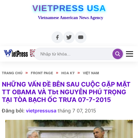
VIETPRESS USA
Vietnamese American News Agency
»
»
»
TRANG CHỦ
FRONT PAGE
HOA KỲ
VIỆT NAM
NHỮNG VẤN ĐỀ BÊN SAU CUỘC GẶP MẶT
TT OBAMA VÀ Tbt NGUYỄN PHÚ TRỌNG
TẠI TÒA BẠCH ỐC TRƯA 07-7-2015
Đăng bởi:
vietpressusa
tháng 7 07, 2015