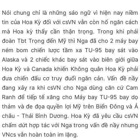
Nói chung chỉ là những sáo ngữ vì hiện nay niềm
tin của Hoa Kỳ đối với csVN vẫn còn hố ngăn cách
mà Hoa kỳ thấy cần thận trọng. Trong khi phái
đoàn Tbt Trọng đến Mỹ thì Nga đã cho 2 máy bay
ném bom chiến lược tầm xa TU-95 bay sát vào
Alaska và 2 chiếc khác bay sát vào biên giới giữa
Hoa Kỳ và Canada khiến Không quân Hoa Kỳ phải
đưa chiến đấu cơ truy đuổi ngăn cản. Vấn đề nầy
đang xảy ra khi csVN cho Nga dùng căn cứ Cam
Ranh để tiếp tế xăng cho Máy bay TU-95 bay dọ
thám và đe đọa quyền lợi Mỹ trên Biển Đông và Á
châu - Thái Bình Dương. Hoa Kỳ đã yêu cầu csVN
chấm dứt hợp tác với Nga trong vấn đề nầy nhưng
VNcs vẫn hoàn toàn im lặng.