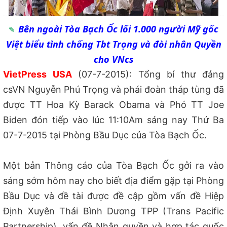
Bên ngoài Tòa Bạch Ốc lối 1.000 người Mỹ gốc
Việt biểu tình chống Tbt Trọng và đòi nhân Quyền
cho VNcs
VietPress USA
(07-7-2015): Tổng bí thư đảng
csVN Nguyễn Phú Trọng và phái đoàn tháp tùng đã
được TT Hoa Kỳ Barack Obama và Phó TT Joe
Biden đón tiếp vào lúc 11:10Am sáng nay Thứ Ba
07-7-2015 tại Phòng Bầu Dục của Tòa Bạch Ốc.
Một bản Thông cáo của Tòa Bạch Ốc gởi ra vào
sáng sớm hôm nay cho biết địa điểm gặp tại Phòng
Bầu Dục và đề tài được đề cập gồm vấn đề Hiệp
Định Xuyên Thái Bình Dương TPP (Trans Pacific
Partnership), vấn đề Nhân quyền và hợp tác quốc