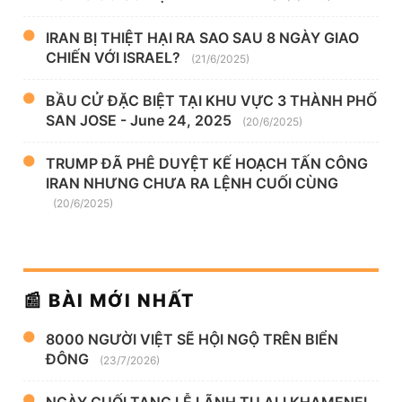
IRAN BỊ THIỆT HẠI RA SAO SAU 8 NGÀY GIAO
CHIẾN VỚI ISRAEL?
(21/6/2025)
BẦU CỬ ĐẶC BIỆT TẠI KHU VỰC 3 THÀNH PHỐ
SAN JOSE - June 24, 2025
(20/6/2025)
TRUMP ĐÃ PHÊ DUYỆT KẾ HOẠCH TẤN CÔNG
IRAN NHƯNG CHƯA RA LỆNH CUỐI CÙNG
(20/6/2025)
📰 BÀI MỚI NHẤT
8000 NGƯỜI VIỆT SẼ HỘI NGỘ TRÊN BIỂN
ĐÔNG
(23/7/2026)