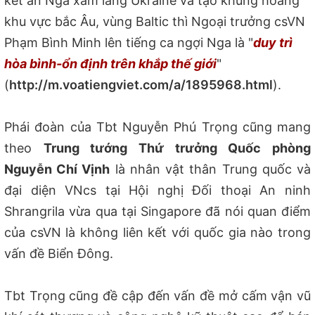
kết án Nga xâm lăng Ukraine và tạo khủng hoảng
khu vực bắc Âu, vùng Baltic thì Ngoại trưởng csVN
Phạm Bình Minh lên tiếng ca ngợi Nga là "
duy trì
hòa bình-ổn định trên khắp thế giới
"
(
http://m.voatiengviet.com/a/1895968.html
).
Phái đoàn của Tbt Nguyễn Phú Trọng cũng mang
theo
Trung tướng Thứ trưởng Quốc phòng
Nguyễn Chí Vịnh
là nhân vật thân Trung quốc và
đại diện VNcs tại Hội nghị Đối thoại An ninh
Shrangrila vừa qua tại Singapore đã nói quan điểm
của csVN là không liên kết với quốc gia nào trong
vấn đề Biển Đông.
Tbt Trọng cũng đề cập đến vấn đề mở cấm vận vũ