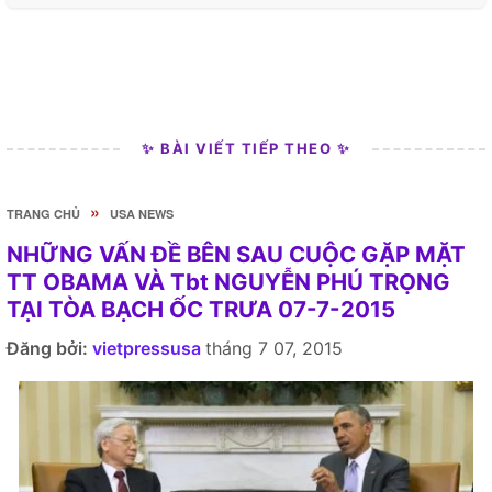
✨ BÀI VIẾT TIẾP THEO ✨
»
TRANG CHỦ
USA NEWS
NHỮNG VẤN ĐỀ BÊN SAU CUỘC GẶP MẶT
TT OBAMA VÀ Tbt NGUYỄN PHÚ TRỌNG
TẠI TÒA BẠCH ỐC TRƯA 07-7-2015
Đăng bởi:
vietpressusa
tháng 7 07, 2015