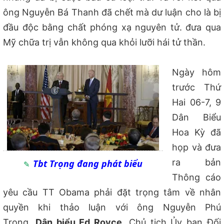
ông Nguyễn Bá Thanh đã chết mà dư luận cho là bị
đầu độc bằng chất phóng xạ nguyên tử. đưa qua
Mỹ chữa trị vẫn không qua khỏi lưỡi hái tử thần.
Ngày hôm
trước Thứ
Hai 06-7, 9
Dân Biểu
Hoa Kỳ đã
họp và đưa
ra bản
Tbt Trọng đang phát biểu
Thông cáo
yêu cầu TT Obama phải đặt trọng tâm về nhân
quyền khi thảo luận với ông Nguyễn Phú
Trọng.
Dân biểu Ed Royce
, Chủ tịch Ủy ban Đối