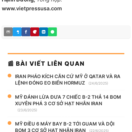
www.vietpressusa.com
📰 BÀI VIẾT LIÊN QUAN
IRAN PHÁO KÍCH CĂN CỨ MỸ Ở QATAR VÀ RA
LỆNH ĐÓNG EO BIỂN HORMUZ
(24/6/2025)
MỸ ĐÁNH LỪA ĐƯA 7 CHIẾC B-2 THẢ 14 BOM
XUYÊN PHÁ 3 CƠ SỞ HẠT NHÂN IRAN
(23/6/2025)
MỸ ĐIỀU 6 MÁY BAY B-2 TỚI GUAM VÀ DỘI
BOM 3 CƠ SỞ HẠT NHÂN IRAN
(22/6/2025)