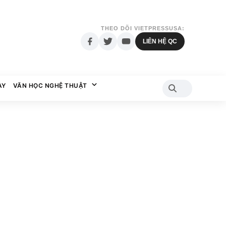
THEO DÕI VIETPRESSUSA:
LIÊN HỆ QC
AY
VĂN HỌC NGHỆ THUẬT