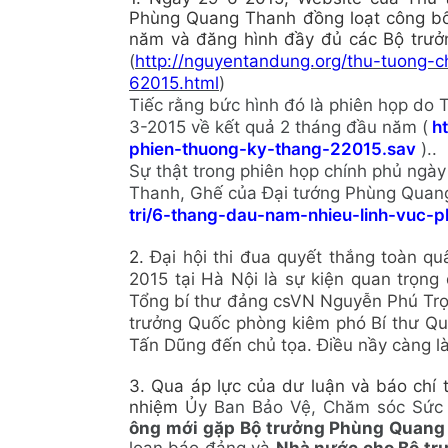
Phùng Quang Thanh đồng loạt công bố
năm và đăng hình đầy đủ các Bộ trưở
(
http://nguyentandung.org/thu-tuong-c
62015.html
)
Tiếc rằng bức hình đó là phiên họp do
3-2015 về kết quả 2 tháng đầu năm (
h
phien-thuong-ky-thang-22015.sav
)..
Sự thật trong phiên họp chính phủ ng
Thanh, Ghế của Đại tướng Phùng Quang
tri/6-thang-dau-nam-nhieu-linh-vuc-
2.
Đại hội thi đua quyết thắng toàn q
2015 tại Hà Nội là sự kiện quan trọ
Tổng bí thư đảng csVN Nguyễn Phú Trọ
trưởng Quốc phòng kiêm phó Bí thư Q
Tấn Dũng đến chủ tọa. Điều nầy càng l
3. Qua áp lực của dư luận và báo chí
nhiệm
Ủy
Ban Bảo Vệ, Chăm sóc Sức 
ông mới gặp Bộ trưởng Phùng Quang 