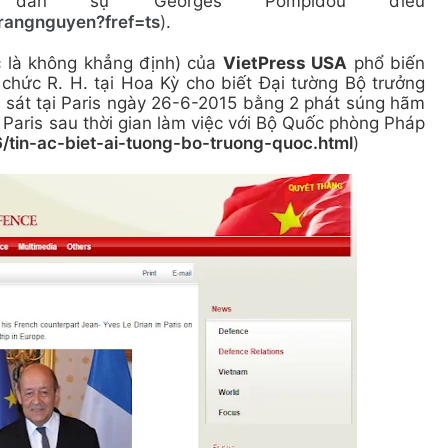
dân sự Georges Pompidou điều
rangnguyen?fref=ts
)
.
 là không khẳng định) của
VietPress USA
phổ biến
 chức R. H. tại Hoa Kỳ cho biết Đại tường Bộ trưởng
át tại Paris ngày 26-6-2015 bằng 2 phát súng hãm
 Paris sau thời gian làm việc với Bộ Quốc phòng Pháp
/tin-ac-biet-ai-tuong-bo-truong-quoc.html
)