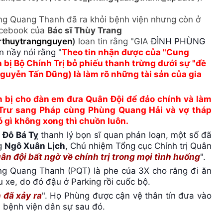
ùng Quang Thanh đã ra khỏi bệnh viện nhưng còn ở
Facebook của
Bác sĩ Thùy Trang
rthuytrangnguyen
)
loan tin rằng "GIA
ĐÌNH PHÙNG
nầy nói rằng "
Theo tin nhận được của "Cung
 bị Bộ Chính Trị bỏ phiếu thanh trừng dưới sự "đề
guyễn Tấn Dũng) là làm rõ những tài sản của gia
 bị cho đàn em đưa Quân Đội để đảo chính và làm
 Trư sang Pháp cùng Phùng Quang Hải và vợ tháp
ó gì không xong thì chuồn luôn.
 Đỗ Bá Tỵ
thanh lý bọn sĩ quan phản loạn, một số đã
ng
Ngô Xuân Lịch
, Chủ nhiệm Tổng cục Chính trị Quân
n đội bất ngờ về chính trị trong mọi tình huống
".
hùng Quang Thanh (PQT) là phe của 3X cho rằng đi ăn
 xe, do đó đậu ở Parking rồi cuốc bộ.
 đã xảy ra
". Họ Phùng được cận vệ thân tín đưa vào
 bệnh viện dân sự sau đó.