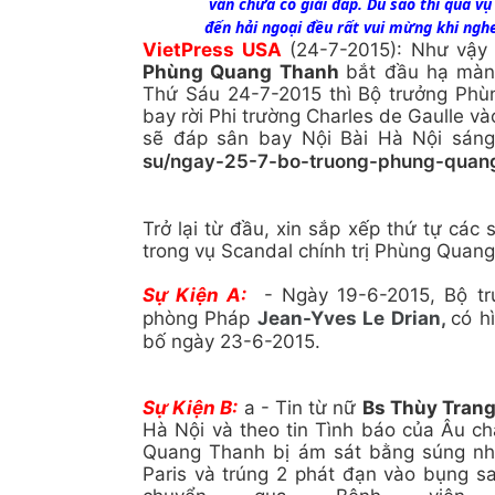
vẫn chưa có giải đáp. Dù sao thì qua v
đến hải ngoại đều rất vui mừng khi nghe
VietPress USA
(24-7-2015): Như vậy 
Phùng Quang Thanh
bắt đầu hạ màn
Thứ Sáu 24-7-2015 thì Bộ trưởng Phù
bay rời Phi trường Charles de Gaulle 
sẽ đáp sân bay Nội Bài Hà Nội sáng
su/ngay-25-7-bo-truong-phung-quan
Trở lại từ đầu, xin sắp xếp thứ tự các
trong vụ Scandal chính trị Phùng Quan
Sự Kiện A:
- Ngày 19-6-2015, Bộ tr
phòng Pháp
Jean-Yves Le Drian,
có h
bố ngày 23-6-2015.
Sự Kiện B:
a - Tin từ nữ
Bs Thùy Tran
Hà Nội và theo tin Tình báo của Âu c
Quang Thanh bị ám sát bằng súng nhắ
Paris và trúng 2 phát đạn vào bụng s