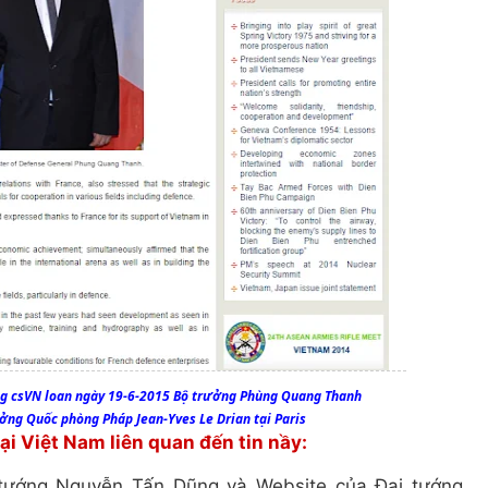
ng csVN loan ngày 19-6-2015 Bộ trưởng Phùng Quang Thanh
rưởng Quốc phòng Pháp
Jean-Yves Le Drian
tại Paris
ại Việt Nam liên quan đến tin nầy:
 tướng Nguyễn Tấn Dũng và Website của Đại tướng