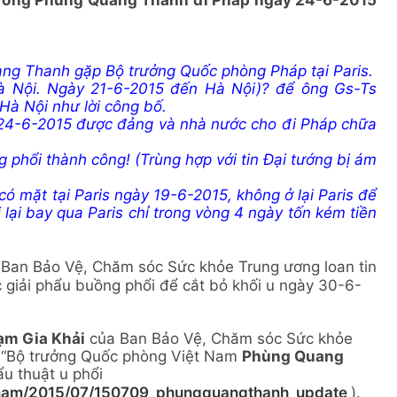
ưởng Phùng Quang Thanh đi Pháp ngày 24-6-2015
ng Thanh gặp Bộ trưởng Quốc phòng Pháp tại Paris.
Hà Nội. Ngày 21-6-2015 đến Hà Nội)? để ông Gs-Ts
Hà Nội như lời công bố.
 24-6-2015 được đảng và nhà nước cho đi Pháp chữa
phổi thành công! (Trùng hợp với tin Đại tướng bị ám
 mặt tại Paris ngày 19-6-2015, không ở lại Paris để
i lại bay qua Paris chỉ trong vòng 4 ngày tốn kém tiền
y
Ban Bảo Vệ, Chăm sóc Sức khỏe Trung ương loan tin
giải phẩu buồng phổi để cắt bỏ khối u ngày 30-6-
ạm Gia Khải
của Ban Bảo Vệ, Chăm sóc Sức khỏe
 “Bộ trưởng Quốc phòng Việt Nam
Phùng Quang
ẩu thuật u phổi
tnam/2015/07/150709_phungquangthanh_update
).