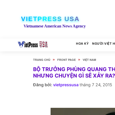
VIETPRESS USA
Vietnamese American News Agency
HOA KỲ
NGƯỜI VIỆT 
»
»
TRANG CHỦ
FRONT PAGE
VIỆT NAM
BỘ TRƯỞNG PHÙNG QUANG THA
NHƯNG CHUYỆN GÌ SẼ XẢY RA?
Đăng bởi:
vietpressusa
tháng 7 24, 2015