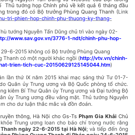
 Thủ tướng họp Chính phủ về kết quả 6 tháng đầu
ng trong đó có Bộ trưởng Phùng Quang Thanh (
Link
hu-tri-phien-hop-chinh-phu-thuong-ky-thang-
 Thù tướng Nguyễn Tấn Dũng chủ trì vào ngày 02-
ttp://www.sav.gov.vn/3776-1-ndt/chinh-phu-hop-
ày 29-6-2015 không có Bộ trưởng Phùng Quang
 Thanh có một người khác ngồi (
http://vtv.vn/chinh-
phat-trien-tich-cuc-20150629125145044.htm
)
uân lần thứ IX năm 2015 khai mạc sáng thứ Tư 01-7-
ng do Quân ủy Trung ương và Bộ Quốc phòng tổ chức.
ng kiêm Bí Thư Quân ủy Trung ương và Đại tướng Bộ
uân ủy Trung ương đều vắng mặt. Thủ tướng Nguyễn
àm cho dư luận thắc mắc và đồn đoán.
 truyền thông, Hà Nội cho Gs-Ts
Phạm Gia Khải
Chủ
khỏe Trung ương loan cho báo chí trong nước rằng
Thanh ngày 22-6-2015 tại Hà Nội
; và tiếp đến ông