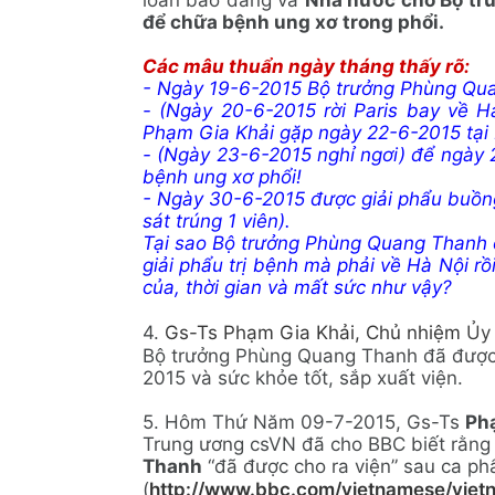
loan báo đảng và
Nhà nước cho Bộ tr
để chữa bệnh ung xơ trong phổi.
Các mâu thuẩn ngày tháng thấy rõ:
- Ngày 19-6-2015 Bộ trưởng Phùng Qua
- (Ngày 20-6-2015 rời Paris bay về 
Phạm Gia Khải gặp ngày 22-6-2015 tại 
- (Ngày 23-6-2015 nghỉ ngơi) để ngày
bệnh ung xơ phổi!
- Ngày 30-6-2015 được giải phẩu buồng 
sát trúng 1 viên).
Tại sao Bộ trưởng Phùng Quang Thanh có
giải phẩu trị bệnh mà phải về Hà Nội rồ
của, thời gian và mất sức như vậy?
4.
Gs-Ts Phạm Gia Khải, Chủ nhiệm
Ủ
Bộ trưởng Phùng Quang Thanh đã được 
2015 và sức khỏe tốt, sắp xuất viện.
5.
Hôm Thứ Năm 09-7-2015, Gs-Ts
Ph
Trung ương csVN đã cho BBC biết rằng
Thanh
“đã được cho ra viện” sau ca ph
(
http://www.bbc.com/vietnamese/vie