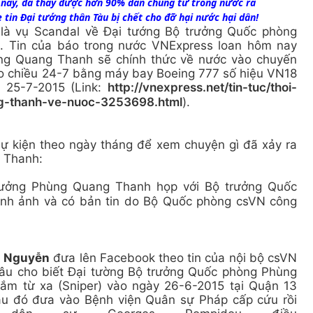
ụ nầy, đã thấy được hơn 90% dân chúng từ trong nước ra
 tin Đại tướng thân Tàu bị chết cho đỡ hại nước hại dân!
là vụ Scandal về Đại tướng Bộ trưởng Quốc phòng
. Tin của báo trong nước VNExpress loan hôm nay
ng Quang Thanh sẽ chính thức về nước vào chuyến
vào chiều 24-7 bằng máy bay Boeing 777 số hiệu VN18
 25-7-2015 (Link:
http://vnexpress.net/tin-tuc/thoi-
g-thanh-ve-nuoc-3253698.html
).
 sự kiện theo ngày tháng để xem chuyện gì đã xảy ra
g Thanh:
ưởng Phùng Quang Thanh họp với Bộ trưởng Quốc
ình ảnh và có bản tin do Bộ Quốc phòng csVN công
g Nguyễn
đưa lên Facebook theo tin của nội bộ csVN
hâu cho biết Đại tường Bộ trưởng Quốc phòng Phùng
m từ xa (Sniper) vào ngày 26-6-2015 tại Quận 13
au đó đưa vào Bệnh viện Quân sự Pháp cấp cứu rồi