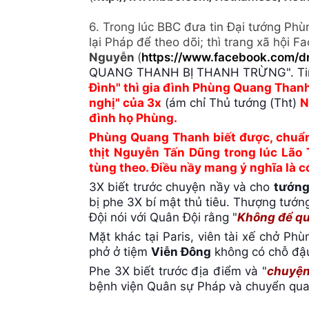
6. Trong
lúc BBC đưa tin Đại tướng Ph
lại Pháp để theo dõi; thì trang xã hội 
Nguyễn
(
https://www.facebook.com/d
QUANG THANH BỊ THANH TRỪNG". Tin 
Đình" thì gia đình Phùng Quang Thanh
nghị" của 3x
(ám chỉ Thủ tướng (Tht)
N
đình họ Phùng.
Phùng Quang Thanh biết được, chuẩn
thịt Nguyễn Tấn Dũng trong lúc Lão
tùng theo. Điều nầy mang ý nghĩa là c
3X biết trước chuyện nầy và cho
tướng
bị phe 3X bí mật thủ tiêu. Thượng tướ
Đội nói với Quân Đội rằng "
Không để quâ
Mặt khác tại Paris, viên tài xế chở P
phở ở tiệm
Viễn Đông
không có chỗ đậu
Phe 3X biết trước địa điểm và "
chuyện
bệnh viện Quân sự Pháp và chuyển qua