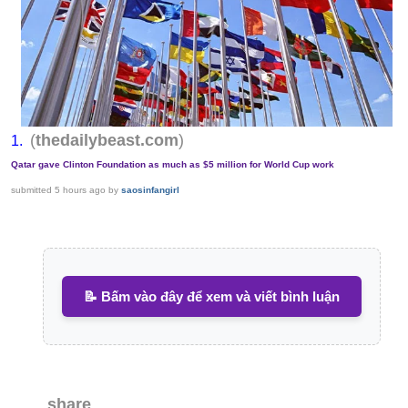
(
)
thedailybeast.com
1.
Qatar gave Clinton Foundation as much as $5 million for World Cup work
submitted
5 hours ago
by
saosinfangirl
📝 Bấm vào đây để xem và viết bình luận
share