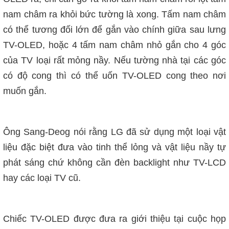
nam châm ra khỏi bức tường là xong. Tấm nam châm
có thể tương đối lớn để gắn vào chính giữa sau lưng
TV-OLED, hoặc 4 tấm nam ch
â
m nhỏ gắn cho 4 góc
của TV lo
ạ
i rất mỏng nầy. Nếu tường nhà tại các góc
có độ cong thì có thể uốn TV-OLED cong theo nơi
muốn gắn.
Ông Sang-Deog nói rằng LG đã sử dụng một loại vật
liệu đặc biệt đưa vào tinh thể lỏng và vật liệu nầy tự
phát s
á
ng chứ không cần đèn backlight như TV-LCD
hay các loại TV cũ.
Chiếc TV-OLED
đ
ư
ợc
đưa ra giới thiệu tại cuộc họp