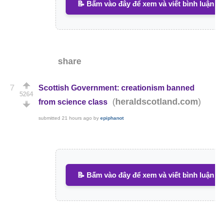
📝 Bấm vào đây để xem và viết bình luận
share
7
Scottish Government: creationism banned
5264
(
)
heraldscotland.com
from science class
submitted
21 hours ago
by
epiphanot
📝 Bấm vào đây để xem và viết bình luận