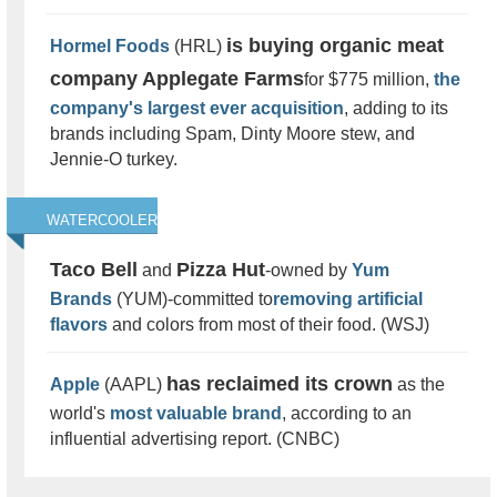
is buying organic meat
Hormel Foods
(HRL)
company Applegate Farms
for $775 million,
the
company's largest ever acquisition
, adding to its
brands including Spam, Dinty Moore stew, and
Jennie-O turkey.
WATERCOOLER
Taco Bell
Pizza Hut
and
-owned by
Yum
Brands
(YUM)-committed to
removing artificial
flavors
and colors from most of their food. (WSJ)
has reclaimed its crown
Apple
(AAPL)
as the
world's
most valuable brand
, according to an
influential advertising report. (CNBC)