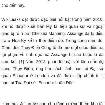
cho đến nay.
WikiLeaks đạt được đặc biệt nổi bật trong năm 2010,
khi nó được xuất bản Mỹ tài liệu quân sự và ngoại
giao bị rò rỉ bởi Chelsea Manning. Assange đã bị điều
tra ở Hoa Kỳ kể từ thời điểm đó. Trong cùng năm đó,
Giám đốc Thụy Điển Công tố đã mở một cuộc điều tra
tội phạm về tình dục mà Assange bị cáo buộc là đã
cam kết. [1] Năm 2012, phải đối mặt với lệnh dẫn độ
sang Thụy Điển, ông tìm cách lánh nạn tại Đại sứ
quán Ecuador ở London và đã được cấp chính trị tị
nạn t
ại Tòa Đại sứ
Ecuador Lu
ân Đôn.
Hôm nay Julian Assage cho tăng cường thêm kho tài