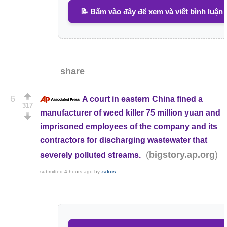
📝 Bấm vào đây để xem và viết bình luận
share
6
A court in eastern China fined a
317
manufacturer of weed killer 75 million yuan and
imprisoned employees of the company and its
contractors for discharging wastewater that
(
)
bigstory.ap.org
severely polluted streams.
submitted
4 hours ago
by
zakos