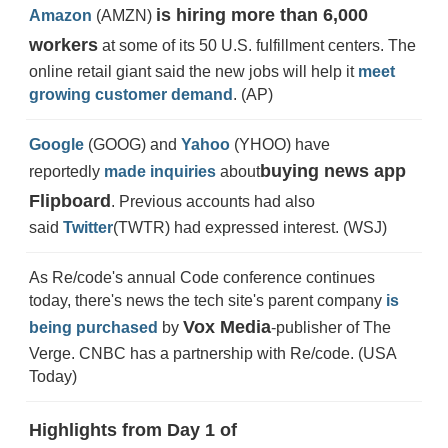
is hiring more than 6,000
Amazon
(AMZN)
workers
at some of its 50 U.S. fulfillment centers. The
online retail giant said the new jobs will help it
meet
growing customer demand
. (AP)
Google
(GOOG) and
Yahoo
(YHOO) have
buying news app
reportedly
made inquiries
about
Flipboard
. Previous accounts had also
said
Twitter
(TWTR) had expressed interest. (WSJ)
As Re/code's annual Code conference continues
today, there's news the tech site's parent company
is
Vox Media
being purchased
by
-publisher of The
Verge. CNBC has a partnership with Re/code. (USA
Today)
Highlights from Day 1 of