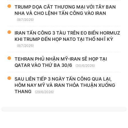
TRUMP DỌA CẮT THƯƠNG MẠI VỚI TÂY BAN
NHA VÀ CHO LỆNH TẤN CÔNG VÀO IRAN
(8/7/2026)
IRAN TẤN CÔNG 3 TÀU TRÊN EO BIỂN HORMUZ
KHI TRUMP ĐẾN HỌP NATO TẠI THỔ NHĨ KỲ
(8/7/2026)
TEHRAN PHỦ NHẬN MỸ-IRAN SẼ HỌP TẠI
QATAR VÀO THỨ BA 30/6
(30/6/2026)
SAU LIÊN TIẾP 3 NGÀY TẤN CÔNG QUA LẠI,
HÔM NAY MỸ VÀ IRAN THỎA THUẬN XUỐNG
THANG
(29/6/2026)