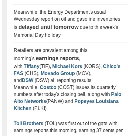
Meanwhile, the Energy Department's usual
Wednesday report on oil and gasoline inventories
delayed until tomorrow
is
due to this week's
Memorial Day holiday.
Retailers are prevalent among this
earnings reports
morning's
,
with
Tiffany
(TIF),
Michael Kors
(KORS),
Chico's
FAS
(CHS),
Movado Group
(MOV),
and
DSW
(DSW) all reporting results.
Meanwhile,
Costco
(COST) issues its quarterly
numbers after today's closing bell, along with
Palo
Alto Networks
(PANW) and
Popeyes Louisiana
Kitchen
(PLKI).
Toll Brothers
(TOL) was first out of the gate with
earnings reports this morning, earning 37 cents per