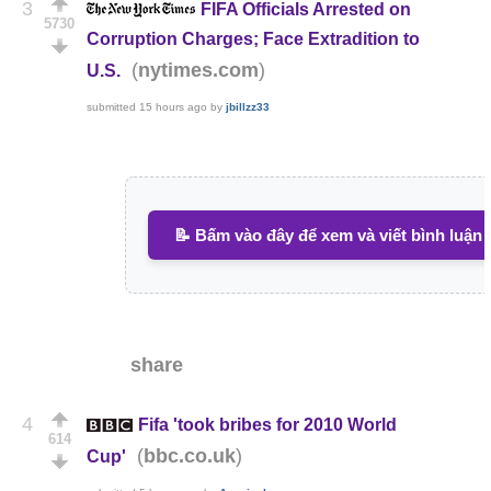
3
FIFA Officials Arrested on
5730
Corruption Charges; Face Extradition to
(
)
nytimes.com
U.S.
submitted
15 hours ago
by
jbillzz33
📝 Bấm vào đây để xem và viết bình luận
share
4
Fifa 'took bribes for 2010 World
614
(
)
bbc.co.uk
Cup'