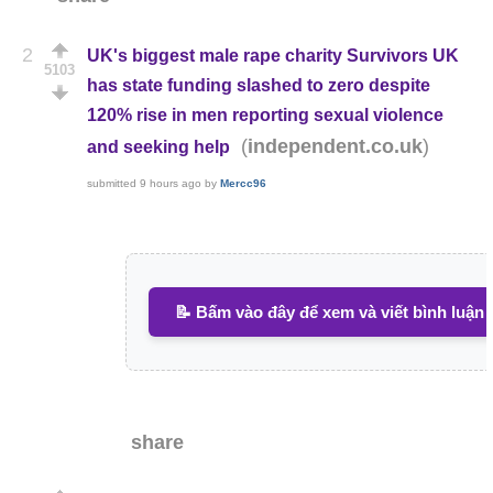
2
UK's biggest male rape charity Survivors UK
5103
has state funding slashed to zero despite
120% rise in men reporting sexual violence
(
)
independent.co.uk
and seeking help
submitted
9 hours ago
by
Mercc96
📝 Bấm vào đây để xem và viết bình luận
share