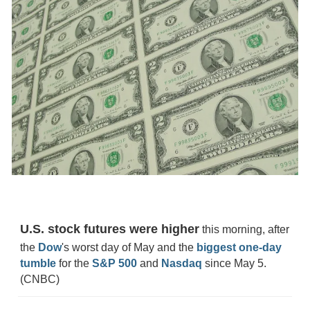
U.S. stock futures were higher
this morning, after
the
Dow
's worst day of May and the
biggest one-day
tumble
for the
S&P 500
and
Nasdaq
since May 5.
(CNBC)