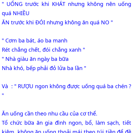
" UỐNG trước khi KHÁT nhưng không nên uống
quá NHIỀU
ĂN trước khi ĐÓI nhưng không ăn quá NO "
" Cơm ba bát, áo ba manh
Rét chẳng chết, đói chẳng xanh "
" Nhà giàu ăn ngày ba bữa
Nhà khó, bếp phải đỏ lửa ba lần "
Và :
" RƯỢU ngon không được uống quá ba chén ?
"
Ăn uống cần theo nhu cầu của cơ thể.
Tổ chức bữa ăn gia đình ngon, bổ, làm sạch, tiết
kiệm, không ăn uống thoải mái theo túi tiền để đề