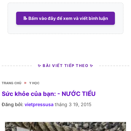
📝 Bấm vào đây để xem và viết bình luận
✨ BÀI VIẾT TIẾP THEO ✨
»
TRANG CHỦ
Y HỌC
Sức khỏe của bạn: - NƯỚC TIỂU
Đăng bởi:
vietpressusa
tháng 3 19, 2015