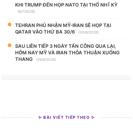
KHI TRUMP ĐẾN HỌP NATO TẠI THỔ NHĨ KỲ
(8/7/2026)
TEHRAN PHỦ NHẬN MỸ-IRAN SẼ HỌP TẠI
QATAR VÀO THỨ BA 30/6
(30/6/2026)
SAU LIÊN TIẾP 3 NGÀY TẤN CÔNG QUA LẠI,
HÔM NAY MỸ VÀ IRAN THỎA THUẬN XUỐNG
THANG
(29/6/2026)
✨ BÀI VIẾT TIẾP THEO ✨