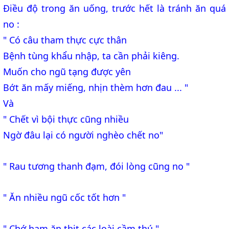
Điều độ trong ăn uống, trước hết là tránh ăn quá
no :
" Có câu tham thực cực thân
Bệnh tùng khẩu nhập, ta cần phải kiêng.
Muốn cho ngũ tạng được yên
Bớt ăn mấy miếng, nhịn thèm hơn đau ... "
Và
" Chết vì bội thực cũng nhiều
Ngờ đâu lại có người nghèo chết no"
" Rau tương thanh đạm, đói lòng cũng no "
" Ăn nhiều ngũ cốc tốt hơn "
" Chớ ham ăn thịt các loài cầm thú "