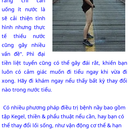
rằng chỉ cần
uống ít nước là
sẽ cải thiện tình
hình nhưng thực
tế thiếu nước
cũng gây nhiều
vấn đề". Phì đại
tiền liệt tuyển cũng có thể gây đái rắt, khiến bạn
luôn có cảm giác muốn đi tiểu ngay khi vừa đi
xong. Hãy đi khám ngay nểu thấy bất kỳ thay đổi
nào trong nước tiểu.
Có nhiều phương pháp điều trị bệnh nầy bao gồm
tập Kegel, thiền & phẩu thuật nểu cần, hay bạn có
thể thay đổi lối sống, như vận động cơ thể & hạn