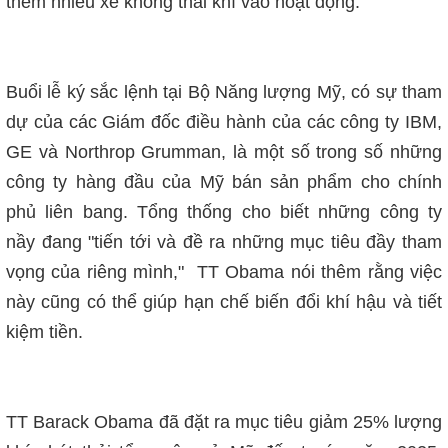
thêm nhiều xe không thải khí vào hoạt động.
Buổi lễ ký sắc lệnh tại Bộ Năng lượng Mỹ, có sự tham
dự của c
ác G
iám đốc điều hành c
ủa
các công ty IBM,
GE và Northrop Grumman, là một số trong số những
công ty hàng đầu của Mỹ bán sản phẩm cho chính
phủ liên bang. Tổng thống cho biết nh
ững công ty
nầy đang
"tiến tới và đề ra những mục tiêu đầy tham
vọng của riêng mình," TT Obama nói thêm r
ằng
việc
này cũng có thể giúp hạn chế biến đổi khí hậu và tiết
kiệm tiền.
TT Barack Obama đã đặt ra mục tiêu giảm 25% lượng