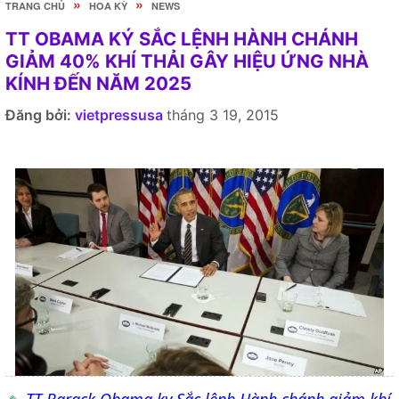
»
»
TRANG CHỦ
HOA KỲ
NEWS
TT OBAMA KÝ SẮC LỆNH HÀNH CHÁNH
GIẢM 40% KHÍ THẢI GÂY HIỆU ỨNG NHÀ
KÍNH ĐẾN NĂM 2025
Đăng bởi:
vietpressusa
tháng 3 19, 2015