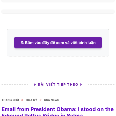
📝 Bấm vào đây để xem và viết bình luận
✨ BÀI VIẾT TIẾP THEO ✨
»
»
TRANG CHỦ
HOA KỲ
USA NEWS
Email from President Obama: I stood on the
Edmund Pettus Bridge in Selma