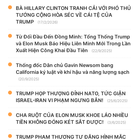
BÀ HILLARY CLINTON TRANH CẢI VỚI PHÓ THỦ
TƯỚNG CỘNG HÒA SÉC VỀ CÁI TỆ CỦA
TRUMP
(17/2/2026)
Từ Đối Đầu Đến Đồng Minh: Tổng Thống Trump
và Elon Musk Báo Hiệu Liên Minh Mới Trong Lần
Xuất Hiện Công Khai Đầu Tiên
(22/9/2025)
Thống đốc Dân chủ Gavin Newsom bang
California ký luật về khí hậu và năng lượng sạch
(20/9/2025)
TRUMP HỌP THƯỢNG ĐỈNH NATO, TỨC GIẬN
ISRAEL-IRAN VI PHẠM NGƯNG BẮN!
(25/6/2025)
CHA RUỘT CỦA ELON MUSK KHOE LÁO NHIỀU
TIỀN KHÔNG ĐÓNG KÉT SẮT ĐƯỢC!
(3/6/2025)
TRUMP PHẠM THƯỢNG TỰ ĐĂNG HÌNH MẶC