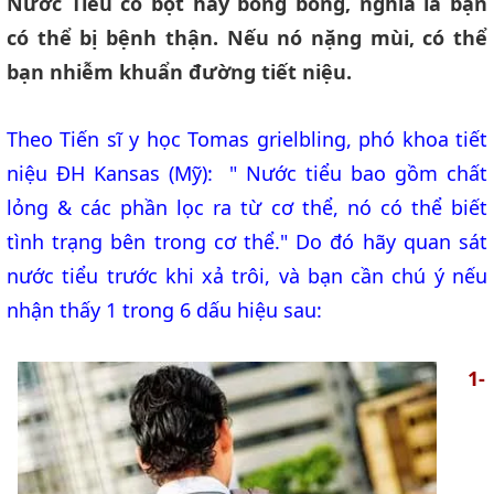
Nước Tiểu có bọt hay bong bóng, nghĩa là bạn
có thể bị bệnh thận. Nếu nó nặng mùi, có thể
bạn nhiễm khuẩn đường tiết niệu.
Theo Tiến sĩ y học Tomas grielbling, phó khoa tiết
niệu ĐH Kansas (Mỹ): " Nước tiểu bao gồm chất
lỏng & các phần lọc ra từ cơ thể, nó có thể biết
tình trạng bên trong cơ thể." Do đó hãy quan sát
nước tiểu trước khi xả trôi, và bạn cần chú ý nếu
nhận thấy 1 trong 6 dấu hiệu sau:
1-