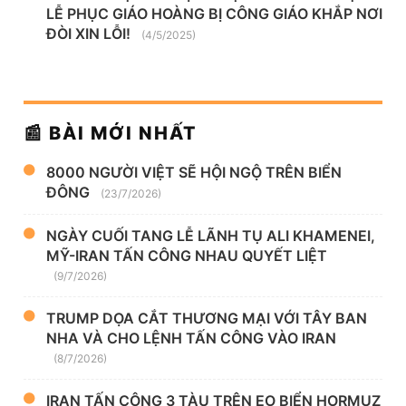
LỄ PHỤC GIÁO HOÀNG BỊ CÔNG GIÁO KHẮP NƠI
ĐÒI XIN LỖI!
(4/5/2025)
📰 BÀI MỚI NHẤT
8000 NGƯỜI VIỆT SẼ HỘI NGỘ TRÊN BIỂN
ĐÔNG
(23/7/2026)
NGÀY CUỐI TANG LỄ LÃNH TỤ ALI KHAMENEI,
MỸ-IRAN TẤN CÔNG NHAU QUYẾT LIỆT
(9/7/2026)
TRUMP DỌA CẮT THƯƠNG MẠI VỚI TÂY BAN
NHA VÀ CHO LỆNH TẤN CÔNG VÀO IRAN
(8/7/2026)
IRAN TẤN CÔNG 3 TÀU TRÊN EO BIỂN HORMUZ